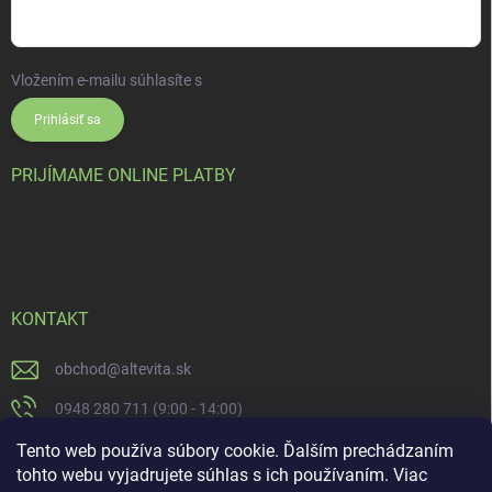
Vložením e-mailu súhlasíte s
podmienkami ochrany osobných údajov
Prihlásiť sa
PRIJÍMAME ONLINE PLATBY
KONTAKT
obchod
@
altevita.sk
0948 280 711 (9:00 - 14:00)
Altevita.sk
Tento web používa súbory cookie. Ďalším prechádzaním
tohto webu vyjadrujete súhlas s ich používaním. Viac
altevita