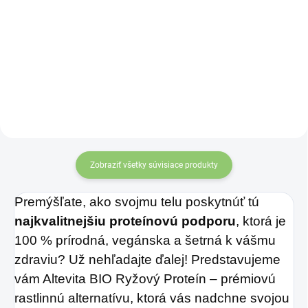
Chuťovo vyladená
čisto prírodná zmes
z koreňov púpavy a
čakanky
je vhodná
na prípravu
aromatického nápoja
s chuťou a vôňou
Zobraziť všetky súvisiace produkty
kávy.
Premýšľate, ako svojmu telu poskytnúť tú
najkvalitnejšiu proteínovú podporu
, ktorá je
100 % prírodná, vegánska a šetrná k vášmu
zdraviu? Už nehľadajte ďalej! Predstavujeme
vám Altevita BIO Ryžový Proteín – prémiovú
rastlinnú alternatívu, ktorá vás nadchne svojou