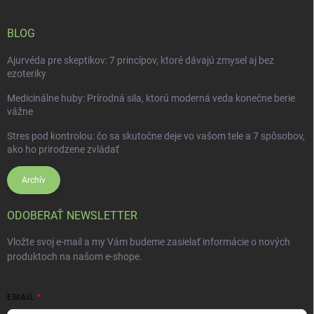
BLOG
Ajurvéda pre skeptikov: 7 princípov, ktoré dávajú zmysel aj bez
ezoteriky
Medicinálne huby: Prírodná sila, ktorú moderná veda konečne berie
vážne
Stres pod kontrolou: čo sa skutočne deje vo vašom tele a 7 spôsobov,
ako ho prirodzene zvládať
Archív
ODOBERAŤ NEWSLETTER
Vložte svoj e-mail a my Vám budeme zasielať informácie o nových
produktoch na našom e-shope.
EMAIL