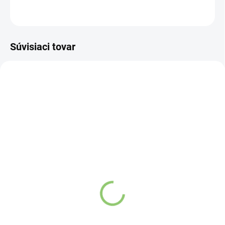
OPÝTAŤ SA
STRÁŽIŤ
Súvisiaci tovar
VIAC ZA MENEJ
VIAC ZA MENEJ
9541
4784
SKLADOM
VYPREDANÉ
(>5 KS)
Altevita AYUR MORNING
Altevita Guličkové pero z
kávovinový nápoj s
recyklovaného papiera
bylinami 6g
1ks
€1,07
€0,89
Detail
Do košíka