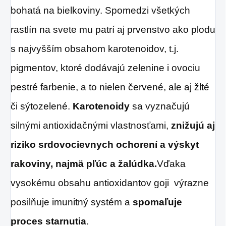
bohatá na bielkoviny. Spomedzi všetkých
rastlín na svete mu patrí aj prvenstvo ako plodu
s najvyšším obsahom karotenoidov, t.j.
pigmentov, ktoré dodávajú zelenine i ovociu
pestré farbenie, a to nielen červené, ale aj žlté
či sýtozelené.
Karotenoidy
sa vyznačujú
silnými antioxidačnými vlastnosťami,
znižujú aj
riziko srdovocievnych ochorení a výskyt
rakoviny, najmä pľúc a žalúdka.
Vďaka
vysokému obsahu antioxidantov goji výrazne
posilňuje imunitný systém a
spomaľuje
proces starnutia
.