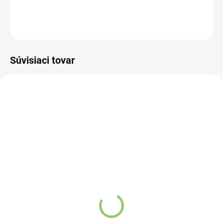
DETAILNÉ INFORMÁCIE
OPÝTAŤ SA
STRÁŽIŤ
Súvisiaci tovar
VIAC ZA MENEJ
VIAC ZA MENEJ
9541
FL01
SKLADOM
SKLADOM
(>5 KS)
(>5 KS)
Altevita Guličkové pero z
Water & Shake Bottle
recyklovaného papiera
€1,66
1ks
Do košíka
€0,89