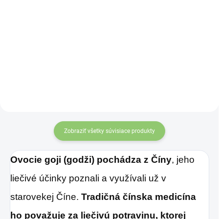
Do košíka
Praktická fľaša v
objeme 500ml
vhodná na
miešanie
a šejkovanie
nápojov
.
Zobraziť všetky súvisiace produkty
Ovocie goji (godži) pochádza z Číny
, jeho
liečivé účinky poznali a využívali už v
starovekej Číne.
Tradičná čínska medicína
ho považuje za liečivú potravinu, ktorej