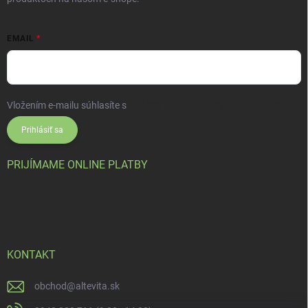
EMAIL
Vložením e-mailu súhlasíte s
podmienkami ochrany osobných údajov
Prihlásiť sa
PRIJÍMAME ONLINE PLATBY
KONTAKT
obchod
@
altevita.sk