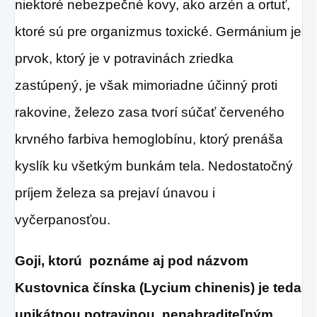
niektoré nebezpečné kovy, ako arzén a ortuť,
ktoré sú pre organizmus toxické. Germánium je
prvok, ktorý je v potravinách zriedka
zastúpený, je však mimoriadne účinný proti
rakovine, železo zasa tvorí súčať červeného
krvného farbiva hemoglobínu, ktorý prenáša
kyslík ku všetkým bunkám tela. Nedostatočný
príjem železa sa prejaví únavou i
vyčerpanosťou.
Goji, ktorú poznáme aj pod názvom
Kustovnica čínska (Lycium chinenis) je teda
unikátnou potravinou, nenahraditeľným