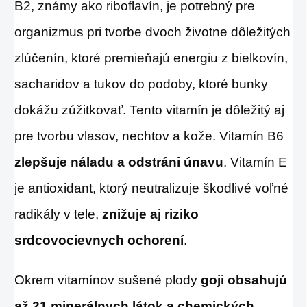
B2, známy ako riboflavín, je potrebný pre
organizmus pri tvorbe dvoch životne dôležitých
zlúčenín, ktoré premieňajú energiu z bielkovín,
sacharidov a tukov do podoby, ktoré bunky
dokážu zúžitkovať. Tento vitamín je dôležitý aj
pre tvorbu vlasov, nechtov a kože. Vitamín B6
zlepšuje náladu a odstráni únavu
. Vitamín E
je antioxidant, ktorý neutralizuje škodlivé voľné
radikály v tele,
znižuje aj riziko
srdcovocievnych ochorení
.
Okrem vitamínov sušené plody
goji obsahujú
až 21 minerálnych látok a chemických