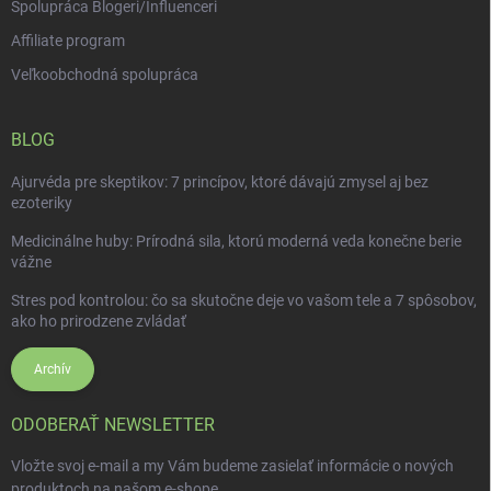
Spolupráca Blogeri/Influenceri
Affiliate program
Veľkoobchodná spolupráca
BLOG
Ajurvéda pre skeptikov: 7 princípov, ktoré dávajú zmysel aj bez
ezoteriky
Medicinálne huby: Prírodná sila, ktorú moderná veda konečne berie
vážne
Stres pod kontrolou: čo sa skutočne deje vo vašom tele a 7 spôsobov,
ako ho prirodzene zvládať
Archív
ODOBERAŤ NEWSLETTER
Vložte svoj e-mail a my Vám budeme zasielať informácie o nových
produktoch na našom e-shope.