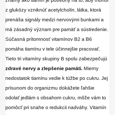
známy ako tiamín je potrebný na to, aby mohol
z glukózy vzniknúť acetylcholín, látka, ktorá
prenáša signály medzi nervovými bunkami a
má zásadný význam pre pamäť a sústredenie.
Súčasná prítomnosť vitamínov B2 a B6
pomáha tiamínu v tele účinnejšie pracovať.
Tieto tri vitamíny skupiny B spolu zabezpečujú
zdravé nervy a zlepšenie pamäti.
Mierny
nedostatok tiamínu vedie k túžbe po cukru. Jej
prísunom do organizmu dokážete ľahšie
odolať jedlám s obsahom cukru, môže vám to
pomôcť pri snahe o redukcii nadváhy. Vitamín