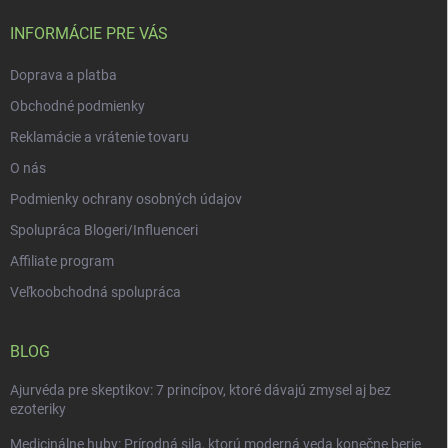
t
i
INFORMÁCIE PRE VÁS
e
Doprava a platba
Obchodné podmienky
Reklamácie a vrátenie tovaru
O nás
Podmienky ochrany osobných údajov
Spolupráca Blogeri/Influenceri
Affiliate program
Veľkoobchodná spolupráca
BLOG
Ajurvéda pre skeptikov: 7 princípov, ktoré dávajú zmysel aj bez
ezoteriky
Medicinálne huby: Prírodná sila, ktorú moderná veda konečne berie