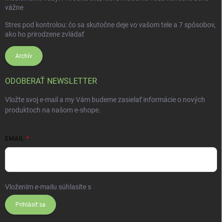
vážne
Stres pod kontrolou: čo sa skutočne deje vo vašom tele a 7 spôsobov,
ako ho prirodzene zvládať
Archív
ODOBERAŤ NEWSLETTER
Vložte svoj e-mail a my Vám budeme zasielať informácie o nových
produktoch na našom e-shope.
EMAIL
Vložením e-mailu súhlasíte s
podmienkami ochrany osobných údajov
Prihlásiť sa