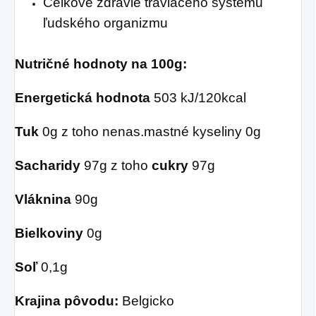
Celkové zdravie tráviaceho systému
ľudského organizmu
Nutričné hodnoty na 100g:
Energetická hodnota
503 kJ/120kcal
Tuk
0g z toho nenas.mastné kyseliny 0g
Sacharidy
97g z toho
cukry
97g
Vláknina
90g
Bielkoviny
0g
Soľ
0,1g
Krajina pôvodu:
Belgicko