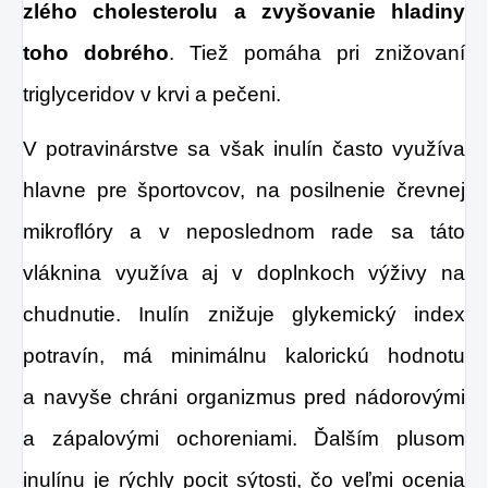
zlého cholesterolu a zvyšovanie hladiny
toho dobrého
. Tiež pomáha pri znižovaní
triglyceridov v krvi a pečeni.
V potravinárstve sa však inulín často využíva
hlavne pre športovcov, na posilnenie črevnej
mikroflóry a v neposlednom rade sa táto
vláknina využíva aj v doplnkoch výživy na
chudnutie. Inulín znižuje glykemický index
potravín, má minimálnu kalorickú hodnotu
a navyše chráni organizmus pred nádorovými
a zápalovými ochoreniami. Ďalším plusom
inulínu je rýchly pocit sýtosti, čo veľmi ocenia