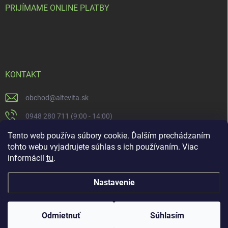
PRIJÍMAME ONLINE PLATBY
KONTAKT
obchod
@
altevita.sk
0948 280 711 (9:00 - 14:00)
Altevita.sk
Tento web používa súbory cookie. Ďalším prechádzaním
tohto webu vyjadrujete súhlas s ich používaním. Viac
altevita
informácií
tu
.
Nastavenie
Copyright 2026
Altevita.sk - life - health - beauty
. Všetky práva vyhradené.
Upraviť nastavenie cookies
Odmietnuť
Súhlasím
Vytvoril Shoptet