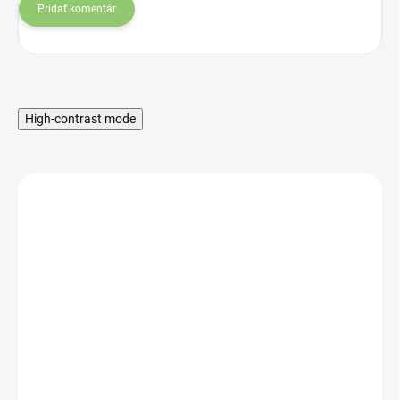
Pridať komentár
High-contrast mode
SKLADOM
Altevita BIO kokosový
cukor 220g