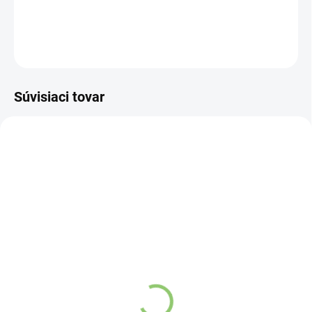
DETAILNÉ INFORMÁCIE
OPÝTAŤ SA
STRÁŽIŤ
Súvisiaci tovar
VIAC ZA MENEJ
VIAC ZA MENEJ
AY11
OR106
SKLADOM
(>5 KS)
SKLADOM
(>5 KS)
Altevita Tekvica lúpaná
Altevita BIO CEJLONSKÁ
800g
ŠKORICA mletá 60g
€7,18
€3,53