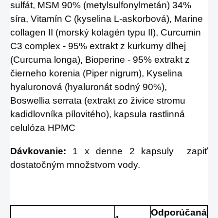
sulfát, MSM 90% (metylsulfonylmetán) 34%
síra, Vitamín C (kyselina L-askorbová), Marine
collagen II (morský kolagén typu II), Curcumin
C3 complex - 95% extrakt z kurkumy dlhej
(Curcuma longa), Bioperine - 95% extrakt z
čierneho korenia (Piper nigrum), Kyselina
hyaluronová (hyaluronát sodný 90%),
Boswellia serrata (extrakt zo živice stromu
kadidlovníka pílovitého), kapsula rastlinná
celulóza HPMC
Dávkovanie:
1 x denne 2 kapsuly
zapiť
dostatočným množstvom vody.
Odporúčaná