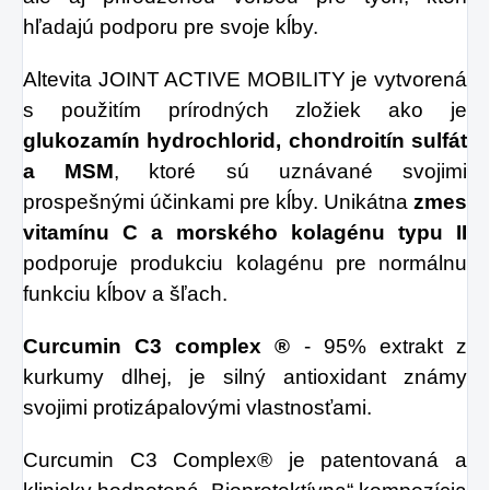
hľadajú podporu pre svoje kĺby.
Altevita JOINT ACTIVE MOBILITY je vytvorená
s použitím prírodných zložiek ako je
glukozamín hydrochlorid, chondroitín sulfát
a MSM
, ktoré sú uznávané svojimi
prospešnými účinkami pre kĺby. Unikátna
zmes
vitamínu C a morského kolagénu typu II
podporuje produkciu kolagénu pre normálnu
funkciu kĺbov a šľach.
Curcumin C3 complex ®
- 95% extrakt z
kurkumy dlhej, je silný antioxidant známy
svojimi protizápalovými vlastnosťami.
Curcumin C3 Complex® je patentovaná a