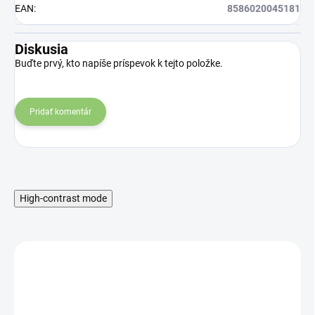
EAN
:
8586020045181
Diskusia
Buďte prvý, kto napíše príspevok k tejto položke.
Pridať komentár
High-contrast mode