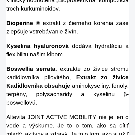
klinicky hodnotená „Bioprotektívna“ kompozícia
troch kurkuminoidov.
Bioperine ®
extrakt z čierneho korenia zase
zlepšuje vstrebávanie živín.
Kyselina hyaluronová
dodáva hydratáciu a
flexibilitu našim kĺbom.
Boswellia serrata
, extrakte zo živice stromu
kadidlovníka pílovitého,
Extrakt zo živice
Kadidlovníka obsahuje
aminokyseliny, fenoly,
terpény, polysacharidy a kyselinu β-
boswellovú.
Altevita JOINT ACTIVE MOBILITY nie je len o
vede a výskume. Je to o tom, ako sa cítiť
mladý, aktívny a zdravý. Je to o tom, ako si užiť