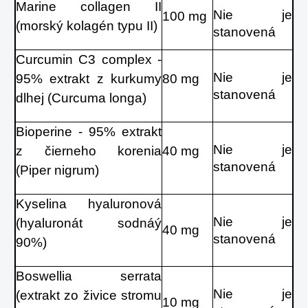
Marine collagen II
Nie je
100 mg
(morský kolagén typu II)
stanovená
Curcumin C3 complex -
Nie je
95% extrakt z kurkumy
80 mg
stanovená
dlhej (Curcuma longa)
Bioperine - 95% extrakt
Nie je
z čierneho korenia
40 mg
stanovená
(Piper nigrum)
Kyselina hyaluronová
Nie je
(hyaluronát sodnáý
40 mg
stanovená
90%)
Boswellia serrata
Nie je
(extrakt zo živice stromu
10 mg