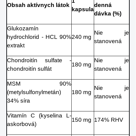
1
Obsah aktívnych látok
denná
kapsula
dávka (%)
Glukozamín
Nie je
hydrochlorid - HCL 90%
240 mg
stanovená
extrakt
Chondroitín sulfate -
Nie je
180 mg
chondroitín sulfát
stanovená
MSM 90%
Nie je
(metylsulfonylmetán)
180 mg
stanovená
34% síra
Vitamín C (kyselina L-
150 mg
174% RHV
askorbová)