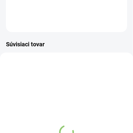
DETAILNÉ INFORMÁCIE
OPÝTAŤ SA
STRÁŽIŤ
Súvisiaci tovar
VIAC ZA MENEJ
VIAC ZA MENEJ
19262
9990
SKLADOM
SKLADOM
(1 KS)
(4 KS)
Altevita Nefrit AA
AWM Čipkovaný
náramok sekaný 1ks
Prívesok z Drahého
Kameňa - Plochý Špic -
€9,85