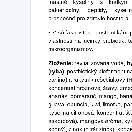
mastné kyseliny s krátkym 
bakteriocíny, peptidy, kyseli
prospešné pre zdravie hostiteľa.
• V súčasnosti sa postbiotikám 
vlastnosti na účinky probiotík, 
mikroorganizmov.
Zloženie:
revitalizovaná voda,
h
(ryba)
, postbiotický bioferment 
canina) a rakytník rešetliakový 
koncentrát hroznovej šťavy, zmes
ananás, pomaranč, mango, banán
guava, opuncia, kiwi, limetka, pap
kyselina citrónová, koncentrát šť
askorbová), mangová aróma, kys
sodný), zinok (citrát zinok), kon