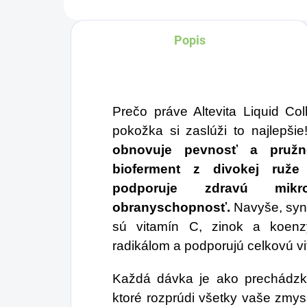
vyrobená z BIO
certifikovaných prísad.
Popis
Je skvelá na zahnanie
smädu alebo len ako
osvieženie v týchto
Prečo práve Altevita Liquid Co
sparných dňoch.
pokožka si zaslúži to najlepši
obnovuje pevnosť a pružno
bioferment z divokej ruže 
podporuje zdravú mik
obranyschopnosť.
Navyše, syne
sú vitamín C, zinok a koenz
radikálom a podporujú celkovú vit
Každá dávka je ako prechádzk
ktoré rozprúdi všetky vaše zmys