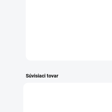
Súvisiaci tovar
VIAC ZA MENEJ
VIAC Z
19545