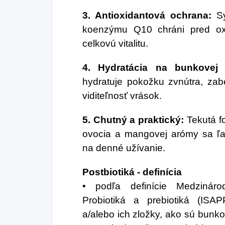
3. Antioxidantová ochrana:
Sy
koenzýmu Q10 chráni pred ox
celkovú vitalitu.
4. Hydratácia na bunkovej 
hydratuje pokožku zvnútra, zab
viditeľnosť vrások.
5. Chutný a praktický:
Tekutá f
ovocia a mangovej arómy sa ľa
na denné užívanie.
Postbiotiká - definícia
• podľa definície Medzináro
Probiotiká a prebiotiká (ISA
a/alebo ich zložky, ako sú bunko