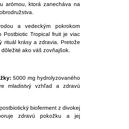
ou arómou, ktorá zanecháva na
dobrodružstva.
írodou a vedeckým pokrokom
 Postbiotic Tropical fruit je viac
 rituál krásy a zdravia. Pretože
 dôležité ako váš zovňajšok.
ožky:
5000 mg hydrolyzovaného
re mladistvý vzhľad a zdravú
ostbiotický bioferment z divokej
poruje zdravú pokožku a jej