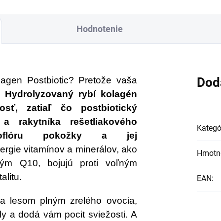
Hodnotenie
llagen Postbiotic? Pretože vaša
Dod
e!
Hydrolyzovaný rybí kolagén
sť, zatiaľ čo postbiotický
a rakytníka rešetliakového
Kategó
roflóru pokožky a jej
rgie vitamínov a minerálov, ako
Hmotn
ým Q10, bojujú proti voľným
alitu.
EAN
:
a lesom plným zrelého ovocia,
ly a dodá vám pocit sviežosti. A