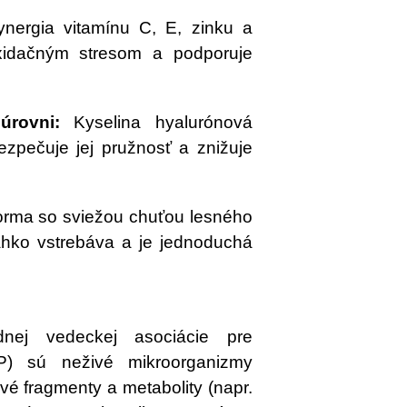
nergia vitamínu C, E, zinku a
idačným stresom a podporuje
úrovni:
Kyselina hyalurónová
ezpečuje jej pružnosť a znižuje
orma so sviežou chuťou lesného
hko vstrebáva a je jednoduchá
dnej vedeckej asociácie pre
PP) sú neživé mikroorganizmy
vé fragmenty a metabolity (napr.