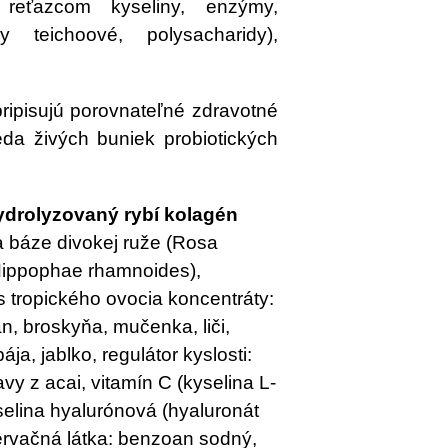
reťazcom kyseliny, enzýmy,
ny teichoové, polysacharidy),
pripisujú porovnateľné zdravotné
teda živých buniek probiotických
ydrolyzovaný rybí kolagén
na báze divokej ruže (Rosa
(Hippophae rhamnoides),
 tropického ovocia koncentráty:
, broskyňa, mučenka, liči,
ája, jablko, regulátor kyslosti:
avy z acai, vitamín C (kyselina L-
elina hyalurónová (hyaluronát
zervačná látka: benzoan sodný,