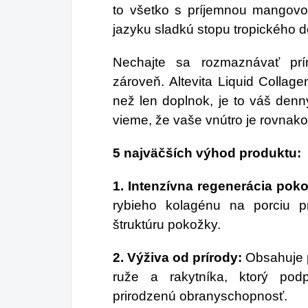
to všetko s príjemnou mangov
jazyku sladkú stopu tropického 
Nechajte sa rozmaznávať pr
zároveň. Altevita Liquid Collagen
než len doplnok, je to váš denný
vieme, že vaše vnútro je rovnako
5 najväčších výhod produktu:
1. Intenzívna regenerácia pok
rybieho kolagénu na porciu p
štruktúru pokožky.
2. Výživa od prírody:
Obsahuje p
ruže a rakytníka, ktorý pod
prirodzenú obranyschopnosť.