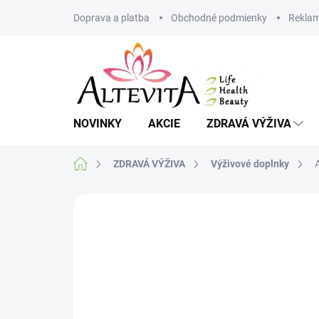
Prejsť
Doprava a platba
Obchodné podmienky
Reklam
na
obsah
NOVINKY
AKCIE
ZDRAVÁ VÝŽIVA
Domov
ZDRAVÁ VÝŽIVA
Výživové doplnky
A
Neohodnotené
Podrobnosti hodnote
AKCIA
TIP
VIAC ZA MENEJ