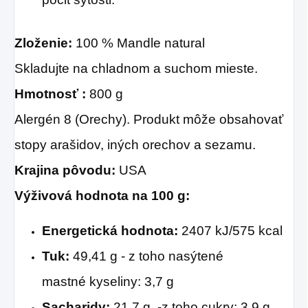
Zloženie:
100 % Mandle natural
Skladujte na chladnom a suchom mieste.
Hmotnosť :
800 g
Alergén 8 (Orechy). Produkt môže obsahovať
stopy arašidov, iných orechov a sezamu.
Krajina pôvodu:
USA
Výživová hodnota na 100 g:
Energetická hodnota:
2407 kJ/575 kcal
Tuk:
49,41 g - z toho nasýtené
mastné
kyseliny: 3,7 g
Sacharidy:
21,7 g
,
-z toho cukry: 3,9 g