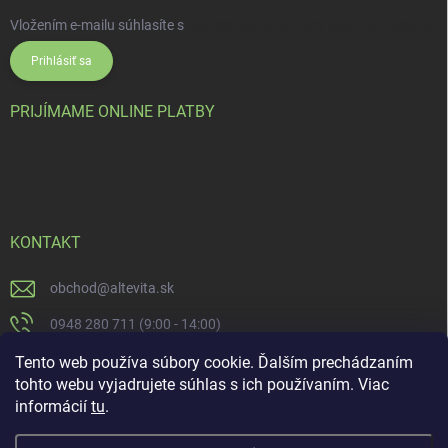
Vložením e-mailu súhlasíte s
podmienkami ochrany osobných údajov
Prihlásiť sa
PRIJÍMAME ONLINE PLATBY
KONTAKT
obchod
@
altevita.sk
0948 280 711 (9:00 - 14:00)
Altevita.sk
Tento web používa súbory cookie. Ďalším prechádzaním
tohto webu vyjadrujete súhlas s ich používaním. Viac
altevita
informácií
tu
.