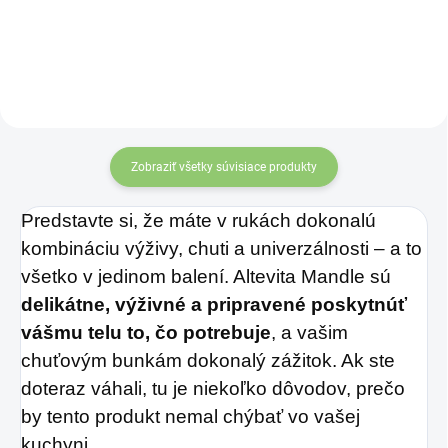
Charlie's Organics.
odtieňa, vzácne sa
Táto perlivá voda s
objavuje aj v bielej
variante.
prírodnou
maracujovou šťavou
je vyrobená z BIO
certifikovaných
Zobraziť všetky súvisiace produkty
prísad. Je skvelá na
Predstavte si, že máte v rukách dokonalú
zahnanie smädu
kombináciu výživy, chuti a univerzálnosti – a to
alebo len ako
všetko v jedinom balení. Altevita Mandle sú
osvieženie v týchto
delikátne, výživné a pripravené poskytnúť
sparných dňoch.
vášmu telu to, čo potrebuje
, a vašim
chuťovým bunkám dokonalý zážitok. Ak ste
doteraz váhali, tu je niekoľko dôvodov, prečo
by tento produkt nemal chýbať vo vašej
kuchyni.