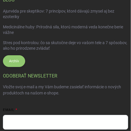
Ajurvéda pre skeptikov: 7 princípov, ktoré dávajú zmysel aj bez
ezoteriky
Medicinálne huby: Prírodná sila, ktorú moderná veda konečne berie
vážne
Stres pod kontrolou: čo sa skutočne deje vo vašom tele a 7 spôsobov,
ako ho prirodzene zvládať
Archív
ODOBERAŤ NEWSLETTER
Vložte svoj e-mail a my Vám budeme zasielať informácie o nových
produktoch na našom e-shope.
EMAIL