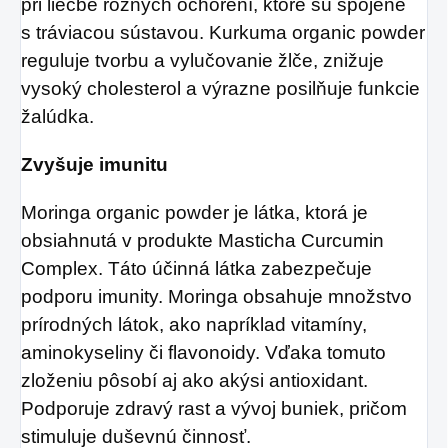
pri liečbe rôznych ochorení, ktoré sú spojené
s tráviacou sústavou. Kurkuma organic powder
reguluje tvorbu a vylučovanie žlče, znižuje
vysoký cholesterol a výrazne posilňuje funkcie
žalúdka.
Zvyšuje imunitu
Moringa organic powder je látka, ktorá je
obsiahnutá v produkte Masticha Curcumin
Complex. Táto účinná látka zabezpečuje
podporu imunity. Moringa obsahuje množstvo
prírodných látok, ako napríklad vitamíny,
aminokyseliny či flavonoidy. Vďaka tomuto
zloženiu pôsobí aj ako akýsi antioxidant.
Podporuje zdravý rast a vývoj buniek, pričom
stimuluje duševnú činnosť.