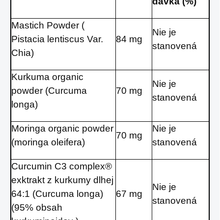
dávka (%)
Mastich Powder (
Nie je
Pistacia lentiscus Var.
84 mg
stanovená
Chia)
Kurkuma organic
Nie je
powder (Curcuma
70 mg
stanovená
longa)
Moringa organic powder
Nie je
70 mg
(moringa oleifera)
stanovená
Curcumin C3 complex®
exktrakt z kurkumy dlhej
Nie je
64:1 (Curcuma longa)
67 mg
stanovená
(95% obsah