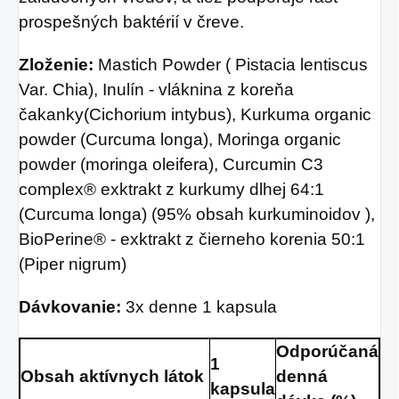
prospešných baktérií v čreve.
Zloženie:
Mastich Powder ( Pistacia lentiscus
Var. Chia), Inulín - vláknina z koreňa
čakanky(Cichorium intybus), Kurkuma organic
powder (Curcuma longa), Moringa organic
powder (moringa oleifera), Curcumin C3
complex® exktrakt z kurkumy dlhej 64:1
(Curcuma longa) (95% obsah kurkuminoidov ),
BioPerine® - exktrakt z čierneho korenia 50:1
(Piper nigrum)
Dávkovanie:
3x denne 1 kapsula
Odporúčaná
1
Obsah aktívnych látok
denná
kapsula