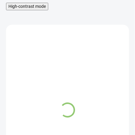
High-contrast mode
SKLADOM
Altevita Masticha
Probiotics & Prebiotics
80 kapsúl
32,02 €
Do košíka