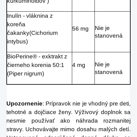
kurkuminoidov )
Inulín - vláknina z
koreňa
Nie je
56 mg
čakanky(Cichorium
stanovená
intybus)
BioPerine® - exktrakt z
Nie je
čierneho korenia 50:1
4 mg
stanovená
(Piper nigrum)
Upozornenie
: Prípravok nie je vhodný pre deti,
tehotné a dojčiace ženy. Výživový doplnok sa
nesmie používať ako náhrada rozmanitej
stravy. Uchovávajte mimo dosahu malých detí.