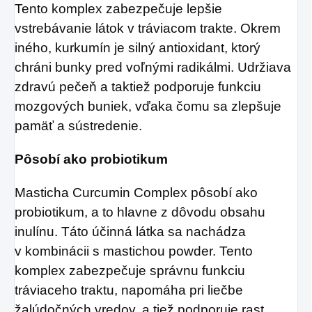
Tento komplex zabezpečuje lepšie
vstrebávanie látok v tráviacom trakte. Okrem
iného, kurkumín je silný antioxidant, ktorý
chráni bunky pred voľnými radikálmi. Udržiava
zdravú pečeň a taktiež podporuje funkciu
mozgových buniek, vďaka čomu sa zlepšuje
pamäť a sústredenie.
Pôsobí ako probiotikum
Masticha Curcumin Complex pôsobí ako
probiotikum, a to hlavne z dôvodu obsahu
inulínu. Táto účinná látka sa nachádza
v kombinácii s mastichou powder. Tento
komplex zabezpečuje správnu funkciu
tráviaceho traktu, napomáha pri liečbe
žalúdočných vredov, a tiež podporuje rast