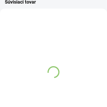
Súvisiaci tovar
VIAC ZA MENEJ
VIAC ZA MENEJ
FL01
9541
SKLADOM
SKLADOM
(>5 KS)
(>5 KS)
Water & Shake Bottle
Altevita Guličkové pero z
recyklovaného papiera
€1,66
1ks
Do košíka
€0,89
Do košíka
Praktická fľaša v
objeme 500ml
vhodná na
miešanie