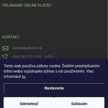
PRIJÍMAME ONLINE PLATBY
KONTAKT
obchod
@
altevita.sk
0948 280 711 (9:00 - 14:00)
Altevita.sk
Tento web používa súbory cookie. Ďalším prechádzaním
tohto webu vyjadrujete súhlas s ich používaním. Viac
altevita
informácií
tu
.
Nastavenie
Copyright 2026
Altevita.sk - life - health - beauty
. Všetky práva vyhradené.
Upraviť nastavenie cookies
Odmietnuť
Súhlasím