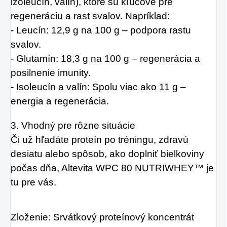
izoleucín, valín), ktoré sú kľúčové pre
regeneráciu a rast svalov. Napríklad:
- Leucín: 12,9 g na 100 g – podpora rastu
svalov.
- Glutamín: 18,3 g na 100 g – regenerácia a
posilnenie imunity.
- Isoleucín a valín: Spolu viac ako 11 g –
energia a regenerácia.
3. Vhodný pre rôzne situácie
Či už hľadáte proteín po tréningu, zdravú
desiatu alebo spôsob, ako doplniť bielkoviny
počas dňa, Altevita WPC 80 NUTRIWHEY™ je
tu pre vás.
Zloženie: Srvátkový proteínový koncentrát