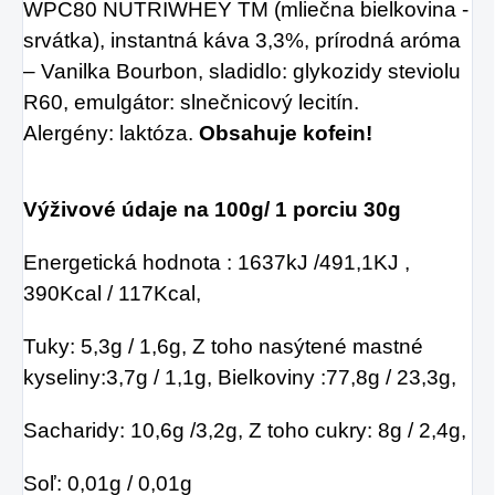
WPC80 NUTRIWHEY TM (mliečna bielkovina -
srvátka), instantná káva 3,3%, prírodná aróma
– Vanilka Bourbon, sladidlo: glykozidy
steviolu
R60, emulgátor: slnečnicový lecitín.
Alergény: laktóza.
Obsahuje kofein!
Výživové údaje na 100g/ 1 porciu 30g
Energetická hodnota : 1637kJ /491,1KJ ,
390Kcal / 117Kcal,
Tuky: 5,3g / 1,6g, Z toho
nasýtené mastné
kyseliny:3,7g / 1,1g, Bielkoviny :77,8g / 23,3g,
Sacharidy: 10,6g /3,2g, Z toho cukry: 8g / 2,4g,
Soľ: 0,01g / 0,01g