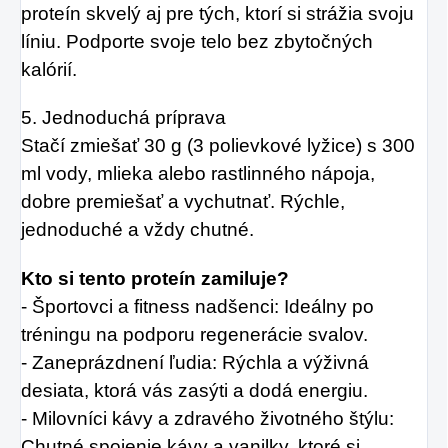
proteín skvelý aj pre tých, ktorí si strážia svoju
líniu. Podporte svoje telo bez zbytočných
kalórií.
5. Jednoduchá príprava
Stačí zmiešať 30 g (3 polievkové lyžice) s 300
ml vody, mlieka alebo rastlinného nápoja,
dobre premiešať a vychutnať. Rýchle,
jednoduché a vždy chutné.
Kto si tento proteín zamiluje?
- Športovci a fitness nadšenci: Ideálny po
tréningu na podporu regenerácie svalov.
- Zaneprázdnení ľudia: Rýchla a výživná
desiata, ktorá vás zasýti a dodá energiu.
- Milovníci kávy a zdravého životného štýlu:
Chutné spojenie kávy a vanilky, ktoré si