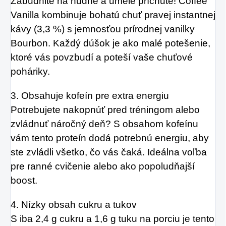
Zabudnite na nudné a umelé príchute! Coffee
Vanilla kombinuje bohatú chuť pravej instantnej
kávy (3,3 %) s jemnosťou prírodnej vanilky
Bourbon. Každý dúšok je ako malé potešenie,
ktoré vás povzbudí a poteší vaše chuťové
poháriky.
3. Obsahuje kofeín pre extra energiu
Potrebujete nakopnúť pred tréningom alebo
zvládnuť náročný deň? S obsahom kofeínu
vám tento proteín dodá potrebnú energiu, aby
ste zvládli všetko, čo vás čaká. Ideálna voľba
pre ranné cvičenie alebo ako popoludňajší
boost.
4. Nízky obsah cukru a tukov
S iba 2,4 g cukru a 1,6 g tuku na porciu je tento