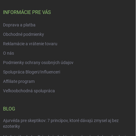
t
i
INFORMÁCIE PRE VÁS
e
Doprava a platba
Obchodné podmienky
Reklamácie a vrátenie tovaru
O nás
Podmienky ochrany osobných údajov
Spolupráca Blogeri/Influenceri
Affiliate program
Veľkoobchodná spolupráca
BLOG
Ajurvéda pre skeptikov: 7 princípov, ktoré dávajú zmysel aj bez
ezoteriky