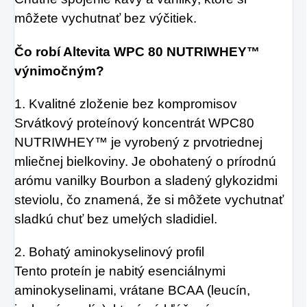
môžete vychutnať bez výčitiek.
Čo robí Altevita WPC 80 NUTRIWHEY™
výnimočným?
1. Kvalitné zloženie bez kompromisov
Srvátkový proteínový koncentrát WPC80
NUTRIWHEY™ je vyrobený z prvotriednej
mliečnej bielkoviny. Je obohatený o prírodnú
arómu vanilky Bourbon a sladený glykozidmi
steviolu, čo znamená, že si môžete vychutnať
sladkú chuť bez umelých sladidiel.
2. Bohatý aminokyselinový profil
Tento proteín je nabitý esenciálnymi
aminokyselinami, vrátane BCAA (leucín,