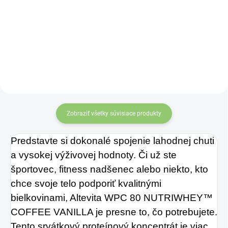
Zažite pravú
Vonderweid
osviežujúcu chuť s
PROSTATUR+ na
Charlie's Organics.
prostatu 500 ml –
Táto perlivá voda s
Starajte sa o svoju
prírodnou
prostatu, ako si
maracujovou šťavou
zaslúži!
je vyrobená z BIO
certifikovaných
Zobraziť všetky súvisiace produkty
prísad. Je skvelá na
Predstavte si dokonalé spojenie lahodnej chuti
zahnanie smädu
a vysokej výživovej hodnoty. Či už ste
alebo len ako
športovec, fitness nadšenec alebo niekto, kto
osvieženie v týchto
chce svoje telo podporiť kvalitnými
sparných dňoch.
bielkovinami, Altevita WPC 80 NUTRIWHEY™
COFFEE VANILLA je presne to, čo potrebujete.
Tento srvátkový proteínový koncentrát je viac