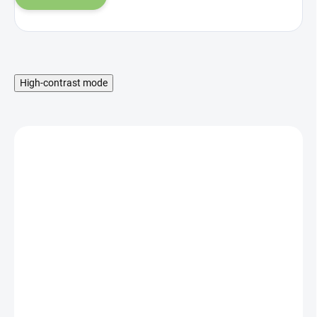
High-contrast mode
SKLADOM
Altevita WPC 80
NUTRIWHEY™ CACAO