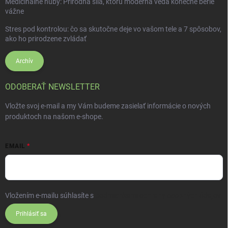
Medicinálne huby: Prírodná sila, ktorú moderná veda konečne berie
vážne
Stres pod kontrolou: čo sa skutočne deje vo vašom tele a 7 spôsobov,
ako ho prirodzene zvládať
Archív
ODOBERAŤ NEWSLETTER
Vložte svoj e-mail a my Vám budeme zasielať informácie o nových
produktoch na našom e-shope.
EMAIL
Vložením e-mailu súhlasíte s
podmienkami ochrany osobných údajov
Prihlásiť sa