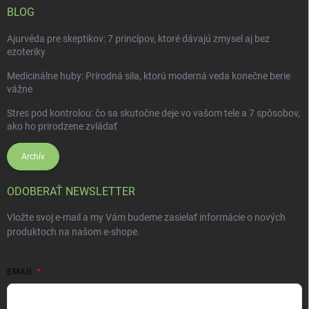
BLOG
Ajurvéda pre skeptikov: 7 princípov, ktoré dávajú zmysel aj bez
ezoteriky
Medicinálne huby: Prírodná sila, ktorú moderná veda konečne berie
vážne
Stres pod kontrolou: čo sa skutočne deje vo vašom tele a 7 spôsobov,
ako ho prirodzene zvládať
Archív
ODOBERAŤ NEWSLETTER
Vložte svoj e-mail a my Vám budeme zasielať informácie o nových
produktoch na našom e-shope.
EMAIL