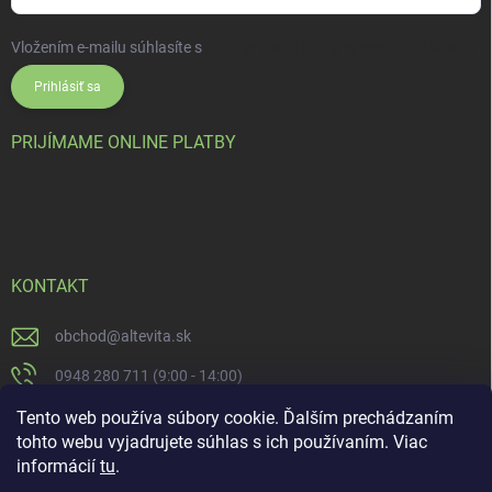
Vložením e-mailu súhlasíte s
podmienkami ochrany osobných údajov
Prihlásiť sa
PRIJÍMAME ONLINE PLATBY
KONTAKT
obchod
@
altevita.sk
0948 280 711 (9:00 - 14:00)
Altevita.sk
Tento web používa súbory cookie. Ďalším prechádzaním
tohto webu vyjadrujete súhlas s ich používaním. Viac
altevita
informácií
tu
.