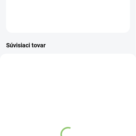
DETAILNÉ INFORMÁCIE
OPÝTAŤ SA
STRÁŽIŤ
Súvisiaci tovar
VIAC ZA MENEJ
VIAC ZA MENEJ
AY11
0235
SKLADOM
(>5 KS)
SKLADOM
(>5 KS)
Altevita BIO Rímska
Altevita BIO CEJLONSKÁ
rasca mletá, 80g
ŠKORICA mletá 60g
€2,68