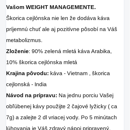
Vašom WEIGHT MANAGEMENTE.
jedlám
nezameniteľnú chuť
Škorica cejlónska nie len že dodáva káva
a arómu.
príjemnú chuť ale aj pozitívne pôsobí na Váš
metabolizmus.
Zloženie
: 90% zelená mletá káva Arabika,
10% škorica cejlónska mletá
Krajina pôvodu:
káva - Vietnam , škorica
cejlonská - India
Návod na prípravu:
Na jednu porciu Vašej
obľúbenej kávy použijte 2 čajové lyžicky ( ca
7g) a zalejte 2 dl vriacej vody. Po 5 minútach
lúhovania je Váš zdravý nápoj pripravený.