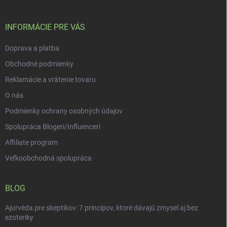
ä
t
i
INFORMÁCIE PRE VÁS
e
Doprava a platba
Obchodné podmienky
Reklamácie a vrátenie tovaru
O nás
Podmienky ochrany osobných údajov
Spolupráca Blogeri/Influenceri
Affiliate program
Veľkoobchodná spolupráca
BLOG
Ajurvéda pre skeptikov: 7 princípov, ktoré dávajú zmysel aj bez
ezoteriky