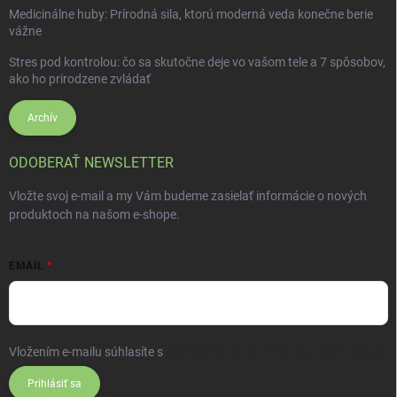
Medicinálne huby: Prírodná sila, ktorú moderná veda konečne berie
vážne
Stres pod kontrolou: čo sa skutočne deje vo vašom tele a 7 spôsobov,
ako ho prirodzene zvládať
Archív
ODOBERAŤ NEWSLETTER
Vložte svoj e-mail a my Vám budeme zasielať informácie o nových
produktoch na našom e-shope.
EMAIL
Vložením e-mailu súhlasíte s
podmienkami ochrany osobných údajov
Prihlásiť sa