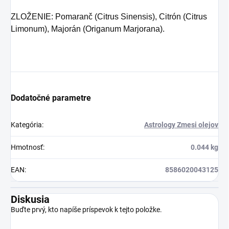
ZLOŽENIE: Pomaranč (Citrus Sinensis), Citrón (Citrus
Limonum), Majorán (Origanum Marjorana).
Dodatočné parametre
Kategória
:
Astrology Zmesi olejov
Hmotnosť
:
0.044 kg
EAN
:
8586020043125
Diskusia
Buďte prvý, kto napíše príspevok k tejto položke.