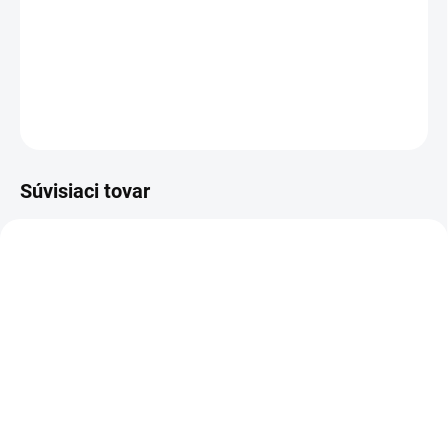
svoje silné a slabé stránky, svoje vlastné špecifické črty,
túžby a postoj k životu i ľuďom.
DETAILNÉ INFORMÁCIE
OPÝTAŤ SA
STRÁŽIŤ
Súvisiaci tovar
VIAC ZA MENEJ
VIAC ZA MENEJ
19545
12656
SKLADOM
VYPREDANÉ
(4 KS)
Charlie's Organics sýtená
Dabur Multivitamínový
pitná voda s