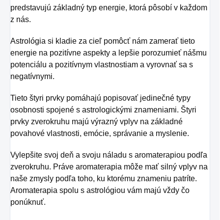
predstavujú základný typ energie, ktorá pôsobí v každom
osvieženie v týchto
z nás.
sparných dňoch.
Astrológia si kladie za cieľ pomôcť nám zamerať tieto
energie na pozitívne aspekty a lepšie porozumieť nášmu
potenciálu a pozitívnym vlastnostiam a vyrovnať sa s
negatívnymi.
Tieto štyri prvky pomáhajú popisovať jedinečné typy
osobnosti spojené s astrologickými znameniami. Štyri
prvky zverokruhu majú výrazný vplyv na základné
povahové vlastnosti, emócie, správanie a myslenie.
Vylepšite svoj deň a svoju náladu s aromaterapiou podľa
zverokruhu. Práve aromaterapia môže mať silný vplyv na
naše zmysly podľa toho, ku ktorému znameniu patríte.
Aromaterapia spolu s astrológiou vám majú vždy čo
ponúknuť.