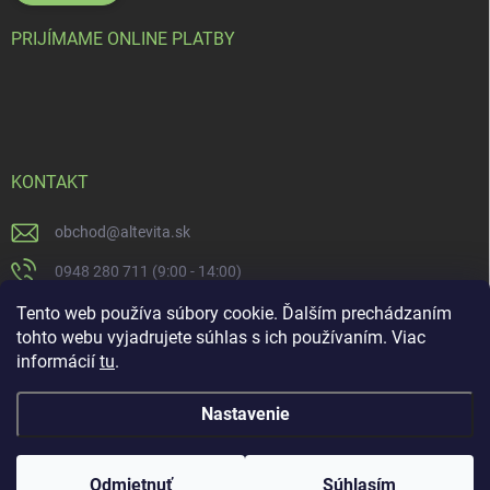
PRIJÍMAME ONLINE PLATBY
KONTAKT
obchod
@
altevita.sk
0948 280 711 (9:00 - 14:00)
Altevita.sk
Tento web používa súbory cookie. Ďalším prechádzaním
tohto webu vyjadrujete súhlas s ich používaním. Viac
altevita
informácií
tu
.
Nastavenie
Copyright 2026
Altevita.sk - life - health - beauty
. Všetky práva vyhradené.
Upraviť nastavenie cookies
Odmietnuť
Súhlasím