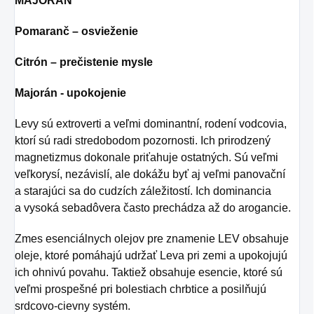
MAJORÁN
Pomaranč – osvieženie
Citrón – prečistenie mysle
Majorán - upokojenie
Levy sú extroverti a veľmi dominantní, rodení vodcovia,
ktorí sú radi stredobodom pozornosti. Ich prirodzený
magnetizmus dokonale priťahuje ostatných. Sú veľmi
veľkorysí, nezávislí, ale dokážu byť aj veľmi panovační
a starajúci sa do cudzích záležitostí. Ich dominancia
a vysoká sebadôvera často prechádza až do arogancie.
Zmes esenciálnych olejov pre znamenie LEV obsahuje
oleje, ktoré pomáhajú udržať Leva pri zemi a upokojujú
ich ohnivú povahu. Taktiež obsahuje esencie, ktoré sú
veľmi prospešné pri bolestiach chrbtice a posilňujú
srdcovo-cievny systém.