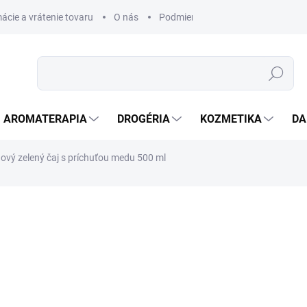
ácie a vrátenie tovaru
O nás
Podmienky ochrany osobných úda
Hľadať
AROMATERAPIA
DROGÉRIA
KOZMETIKA
DA
dový zelený čaj s príchuťou medu 500 ml
nia
ZNAČKA:
ARIZONA
€2,70
€2,27 bez DPH
Jednotková
VYPREDANÉ
cena: