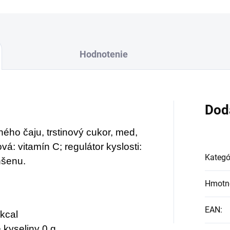
Hodnotenie
Dod
ného čaju, trstinový cukor, med,
á: vitamín C; regulátor kyslosti:
Kategó
nšenu.
Hmotn
EAN
:
kcal
 kyseliny 0 g