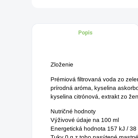
Popis
Zloženie
Prémiová filtrovaná voda zo zele
prírodná aróma, kyselina askorbov
kyselina citrónová, extrakt zo že
Nutričné hodnoty
Výživové údaje na 100 ml
Energetická hodnota 157 kJ / 38 
Tuky 0 g z toho nasýtené mastné