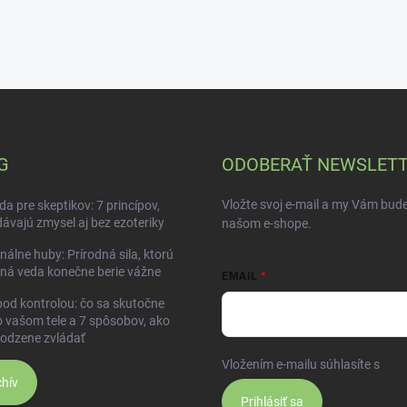
G
ODOBERAŤ NEWSLET
Vložte svoj e-mail a my Vám bud
da pre skeptikov: 7 princípov,
dávajú zmysel aj bez ezoteriky
našom e-shope.
nálne huby: Prírodná sila, ktorú
ná veda konečne berie vážne
EMAIL
pod kontrolou: čo sa skutočne
o vašom tele a 7 spôsobov, ako
rodzene zvládať
Vložením e-mailu súhlasíte s
pod
hív
Prihlásiť sa