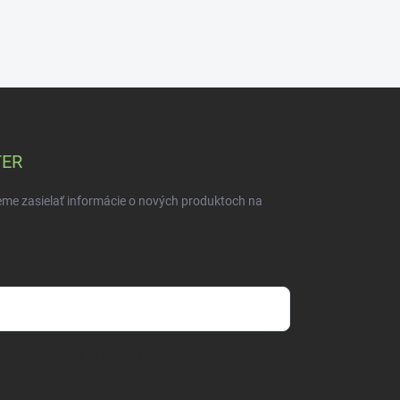
TER
eme zasielať informácie o nových produktoch na
mienkami ochrany osobných údajov