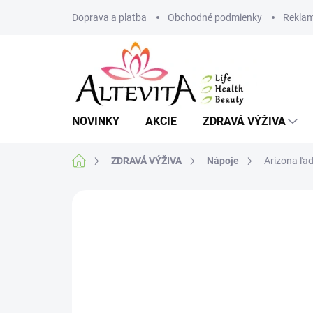
Prejsť
Doprava a platba
Obchodné podmienky
Reklam
na
obsah
NOVINKY
AKCIE
ZDRAVÁ VÝŽIVA
Domov
ZDRAVÁ VÝŽIVA
Nápoje
Arizona ľa
Neohodnotené
Podrobnosti hodnote
MNOŽSTEVNÁ ZĽAVA
VIAC ZA MENEJ