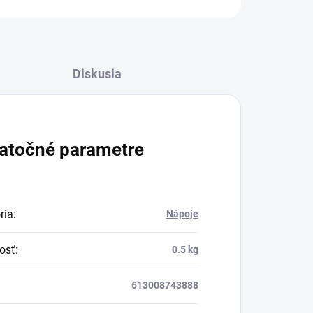
Diskusia
atočné parametre
ria
:
Nápoje
osť
:
0.5 kg
613008743888