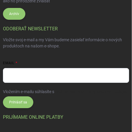
ako ho prirodzene zvládať
Archív
ODOBERAŤ NEWSLETTER
Vložte svoj e-mail a my Vám budeme zasielať informácie o nových
produktoch na našom e-shope.
EMAIL
Vložením e-mailu súhlasíte s
podmienkami ochrany osobných údajov
Prihlásiť sa
PRIJÍMAME ONLINE PLATBY