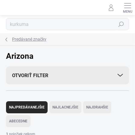
Prejsť
na
obsah
Hľadať
Predávané značky
Arizona
OTVORIŤ FILTER
R
a
NAJPREDÁVANEJŠIE
NAJLACNEJŠIE
NAJDRAHŠIE
d
e
ABECEDNE
n
i
1
položiek celkom