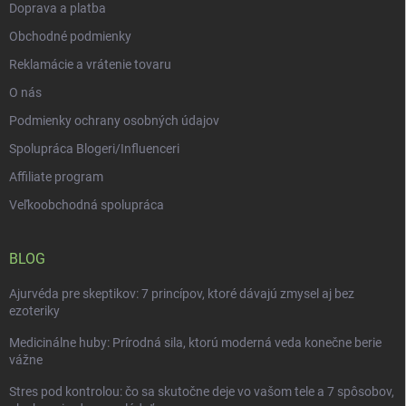
Doprava a platba
y
v
Obchodné podmienky
ý
p
Reklamácie a vrátenie tovaru
i
O nás
s
u
Podmienky ochrany osobných údajov
Spolupráca Blogeri/Influenceri
Affiliate program
Veľkoobchodná spolupráca
BLOG
Ajurvéda pre skeptikov: 7 princípov, ktoré dávajú zmysel aj bez
ezoteriky
Medicinálne huby: Prírodná sila, ktorú moderná veda konečne berie
vážne
Stres pod kontrolou: čo sa skutočne deje vo vašom tele a 7 spôsobov,