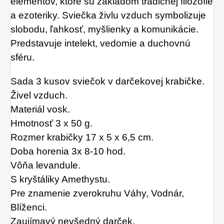
elementov, ktoré sú základom tradičnej filozofie
a ezoteriky. Sviečka živlu vzduch symbolizuje
slobodu, ľahkosť, myšlienky a komunikácie.
Predstavuje intelekt, vedomie a duchovnú
sféru.
Sada 3 kusov sviečok v darčekovej krabičke.
Živel vzduch.
Materiál vosk.
Hmotnosť 3 x 50 g.
Rozmer krabičky 17 x 5 x 6,5 cm.
Doba horenia 3x 8-10 hod.
Vôňa levandule.
S kryštáliky Amethystu.
Pre znamenie zverokruhu Váhy, Vodnár,
Blíženci.
Zaujímavý nevšedný darček.