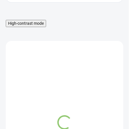
High-contrast mode
SKLADOM
ARÔME Elements sada
vonných sviečok Zem 3
ks
7,64 €