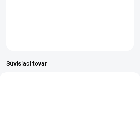
vzduch. Sviečky sú posypané kryštáliky
Amethystu a majú vôňu levandule.
DETAILNÉ INFORMÁCIE
OPÝTAŤ SA
STRÁŽIŤ
Súvisiaci tovar
VIAC ZA MENEJ
VIAC ZA MENEJ
9541
VZ03
SKLADOM
SKLADOM
(>5 KS)
(>5 KS)
Altevita Guličkové pero z
Link SAMAHAN 4g