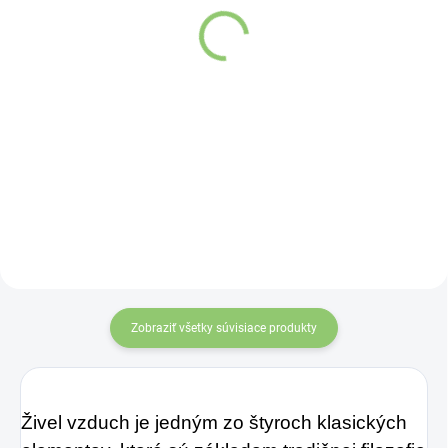
recyklovaného papiera
€0,75
1ks
Do košíka
€0,89
Do košíka
Samahan
ajurvédsky bylinný
čaj
je prírodný
bylinný prípravok,
ktorý
prináša rýchlu
úľavu od príznakov
nachladenia, kašľu,
nádchy i bolesti
Zobraziť všetky súvisiace produkty
hlavy.
Živel vzduch je jedným zo štyroch klasických