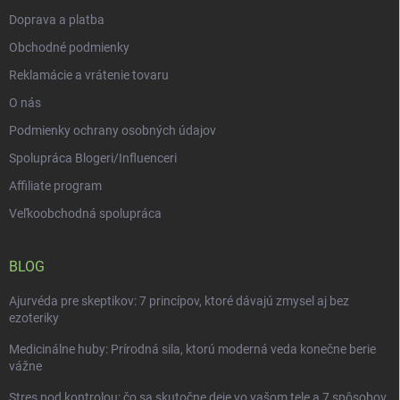
e
Doprava a platba
Obchodné podmienky
Reklamácie a vrátenie tovaru
O nás
Podmienky ochrany osobných údajov
Spolupráca Blogeri/Influenceri
Affiliate program
Veľkoobchodná spolupráca
BLOG
Ajurvéda pre skeptikov: 7 princípov, ktoré dávajú zmysel aj bez
ezoteriky
Medicinálne huby: Prírodná sila, ktorú moderná veda konečne berie
vážne
Stres pod kontrolou: čo sa skutočne deje vo vašom tele a 7 spôsobov,