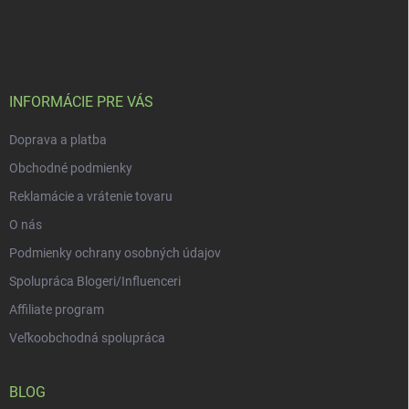
Z
á
p
ä
t
i
INFORMÁCIE PRE VÁS
e
Doprava a platba
Obchodné podmienky
Reklamácie a vrátenie tovaru
O nás
Podmienky ochrany osobných údajov
Spolupráca Blogeri/Influenceri
Affiliate program
Veľkoobchodná spolupráca
BLOG