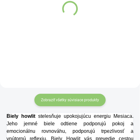
recyklovaného papiera
€0,75
1ks
Do košíka
€0,89
Do košíka
Samahan
ajurvédsky bylinný
čaj
je prírodný
bylinný prípravok,
ktorý
prináša rýchlu
úľavu od príznakov
nachladenia, kašľu,
nádchy i bolesti
Zobraziť všetky súvisiace produkty
hlavy.
Biely howlit
stelesňuje upokojujúcu energiu Mesiaca.
Jeho jemné biele odtiene podporujú pokoj a
emocionálnu rovnováhu, podporujú trpezlivosť a
vnútornú reflexiu. Biely Howlit vás prevedie cestou