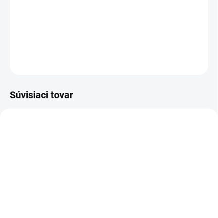
POKOJ - ZMENA - POKOJ
DETAILNÉ INFORMÁCIE
OPÝTAŤ SA
STRÁŽIŤ
Súvisiaci tovar
VIAC ZA MENEJ
VIAC ZA MENEJ
9541
VZ03
SKLADOM
SKLADOM
(>5 KS)
(>5 KS)
Altevita Guličkové pero z
Link SAMAHAN 4g