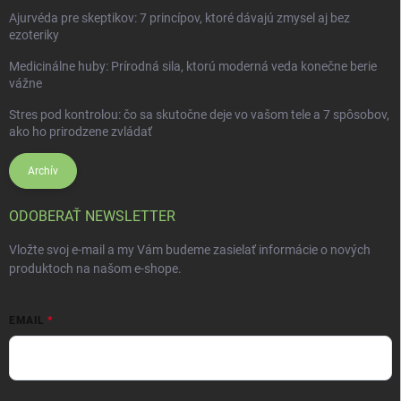
Ajurvéda pre skeptikov: 7 princípov, ktoré dávajú zmysel aj bez
ezoteriky
Medicinálne huby: Prírodná sila, ktorú moderná veda konečne berie
vážne
Stres pod kontrolou: čo sa skutočne deje vo vašom tele a 7 spôsobov,
ako ho prirodzene zvládať
Archív
ODOBERAŤ NEWSLETTER
Vložte svoj e-mail a my Vám budeme zasielať informácie o nových
produktoch na našom e-shope.
EMAIL