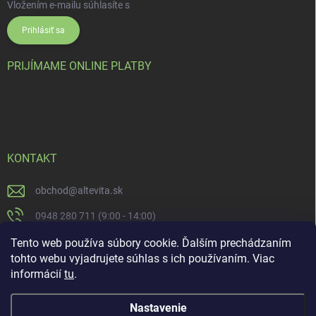
Vložením e-mailu súhlasíte s
podmienkami ochrany osobných údajov
Prihlásiť sa
PRIJÍMAME ONLINE PLATBY
KONTAKT
obchod
@
altevita.sk
0948 280 711 (9:00 - 14:00)
Altevita.sk
Tento web používa súbory cookie. Ďalším prechádzaním
tohto webu vyjadrujete súhlas s ich používaním. Viac
altevita
informácií
tu
.
Nastavenie