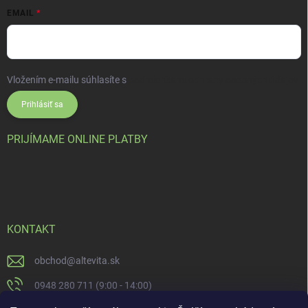
EMAIL
Vložením e-mailu súhlasíte s
podmienkami ochrany osobných údajov
Prihlásiť sa
PRIJÍMAME ONLINE PLATBY
KONTAKT
obchod
@
altevita.sk
0948 280 711 (9:00 - 14:00)