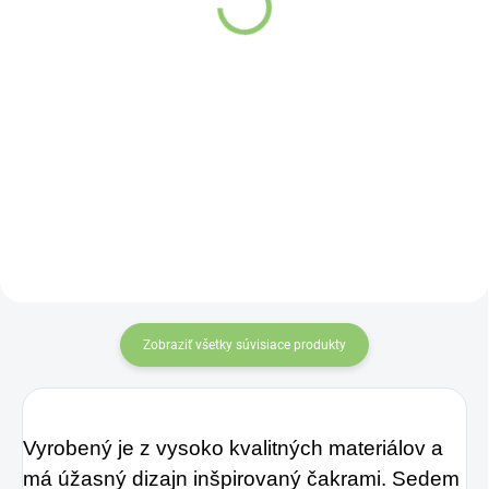
€1,07
€0,89
Do košíka
Do košíka
Hydro Balance
Watermelon
Electrolytes –
Dokonalá
hydratácia
, ktorá
mení pravidlá hry!
Zobraziť všetky súvisiace produkty
Vyrobený je z vysoko kvalitných materiálov a
má úžasný dizajn inšpirovaný čakrami. Sedem