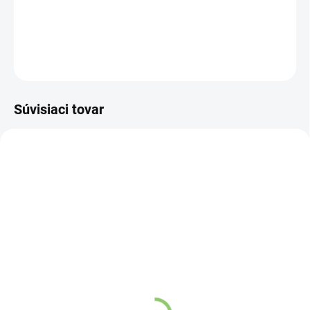
DETAILNÉ INFORMÁCIE
OPÝTAŤ SA
STRÁŽIŤ
Súvisiaci tovar
TIP
VIAC ZA MENEJ
9563
9541
VIAC ZA MENEJ
SKLADOM
SKLADOM
(>5 KS)
(>5 KS)
Hydro Balance
Altevita Guličkové pero z
Watermelon electrolytes
recyklovaného papiera
4,7g
1ks