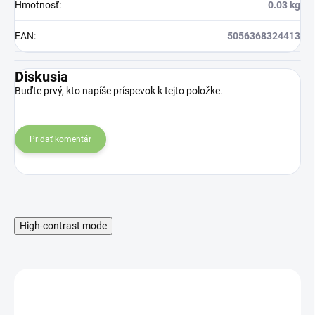
Hmotnosť
:
0.03 kg
EAN
:
5056368324413
Diskusia
Buďte prvý, kto napíše príspevok k tejto položke.
Pridať komentár
High-contrast mode