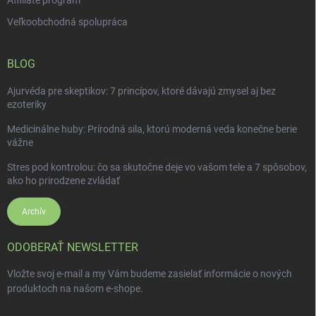
Affiliate program
Veľkoobchodná spolupráca
BLOG
Ajurvéda pre skeptikov: 7 princípov, ktoré dávajú zmysel aj bez
ezoteriky
Medicinálne huby: Prírodná sila, ktorú moderná veda konečne berie
vážne
Stres pod kontrolou: čo sa skutočne deje vo vašom tele a 7 spôsobov,
ako ho prirodzene zvládať
Archív
ODOBERAŤ NEWSLETTER
Vložte svoj e-mail a my Vám budeme zasielať informácie o nových
produktoch na našom e-shope.