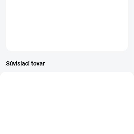
súpravou 3 misiek s pekným kvetinovým
vzorom.
DETAILNÉ INFORMÁCIE
OPÝTAŤ SA
STRÁŽIŤ
Súvisiaci tovar
VIAC ZA MENEJ
VZ03
SKLADOM
(>5 KS)