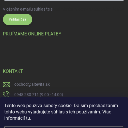
Vložením e-mailu súhlasíte s
podmienkami ochrany osobných údajov
Prihlásiť sa
PRIJÍMAME ONLINE PLATBY
KONTAKT
obchod
@
altevita.sk
0948 280 711 (9:00 - 14:00)
Altevita.sk
Tento web používa súbory cookie. Ďalším prechádzaním
tohto webu vyjadrujete súhlas s ich používaním. Viac
altevita
informácií
tu
.