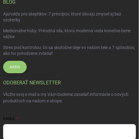
BLOG
Ajurvéda pre skeptikov: 7 princípov, ktoré dávajú zmysel aj bez
ezoteriky
Medicinálne huby: Prírodná sila, ktorú moderná veda konečne berie
vážne
Stres pod kontrolou: čo sa skutočne deje vo vašom tele a 7 spôsobov,
ako ho prirodzene zvládať
Archív
ODOBERAŤ NEWSLETTER
Vložte svoj e-mail a my Vám budeme zasielať informácie o nových
produktoch na našom e-shope.
EMAIL