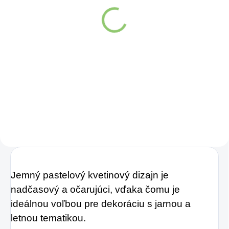
Link SAMAHAN 4g
€0,75
Do košíka
Samahan
ajurvédsky bylinný
čaj
je prírodný
bylinný prípravok,
ktorý
prináša rýchlu
úľavu od príznakov
nachladenia, kašľu,
nádchy i bolesti
Jemný pastelový kvetinový dizajn je
hlavy.
nadčasový a očarujúci, vďaka čomu je
ideálnou voľbou pre dekoráciu s jarnou a
letnou tematikou.