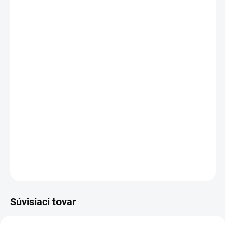
2 ks = zľava 2 %
€17,89
/ ks
3 ks = zľava 4 %
€17,52
/ ks
4 a viac ks = zľava 5 %
€17,34
/ ks
Ušetríte
€0
Kombinácia rozvetvených aminokyselín L-
leucín, L-izoleucín a L-valín vo forme rýchlo
stráviteľných kapsúl.
DETAILNÉ INFORMÁCIE
OPÝTAŤ SA
STRÁŽIŤ
Súvisiaci tovar
VIAC ZA MENEJ