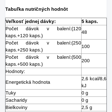
Tabuľka nutričných hodnôt
Veľkosť jednej dávky:
5 kaps.
Počet dávok v balení:(120
48
kaps.+120 kaps.)
Počet dávok v balení:(250
100
kaps.+250 kaps.)
Počet dávok v balení:(500
200
kaps.+500 kaps.)
Hodnoty:
2,6 kcal/8,6
Energetická hodnota
kJ
Tuky
0 g
Sacharidy
0 g
Bielkoviny
2,5 g