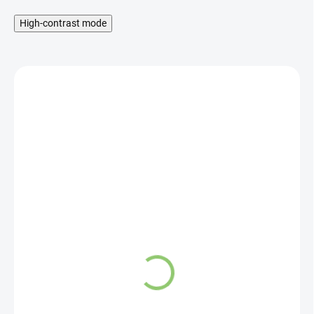
High-contrast mode
SKLADOM
Balíček pre zdravé
trávenie + shaker
zadarmo
29,90 €
41,13 €