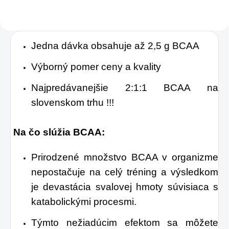
prírodnou
maracujovou šťavou
je vyrobená z BIO
Jedna dávka obsahuje až 2,5 g BCAA
certifikovaných
Výborný pomer ceny a kvality
prísad. Je skvelá na
zahnanie smädu
Najpredávanejšie 2:1:1 BCAA na
alebo len ako
slovenskom trhu !!!
osvieženie v týchto
Na čo slúžia BCAA:
sparných dňoch.
Prirodzené množstvo BCAA v organizme
nepostačuje na celý tréning a výsledkom
je devastácia svalovej hmoty súvisiaca s
katabolickými procesmi.
Týmto nežiadúcim efektom sa môžete