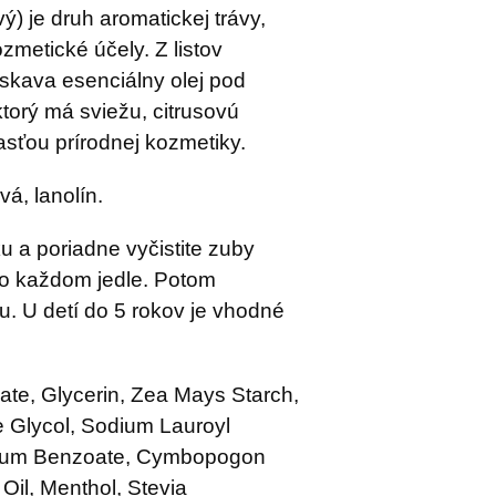
ý) je druh aromatickej trávy,
zmetické účely. Z listov
ískava esenciálny olej pod
orý má sviežu, citrusovú
asťou prírodnej kozmetiky.
á, lanolín.
 a poriadne vyčistite zuby
po každom jedle. Potom
u. U detí do 5 rokov je vhodné
te, Glycerin, Zea Mays Starch,
ne Glycol, Sodium Lauroyl
dium Benzoate, Cymbopogon
 Oil, Menthol, Stevia