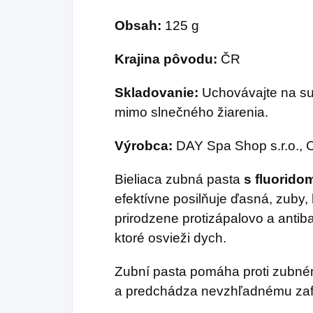
Obsah:
125 g
Krajina pôvodu:
ČR
Skladovanie:
Uchovávajte na suc
mimo slnečného žiarenia.
Výrobca:
DAY Spa Shop s.r.o., C
Bieliaca zubná pasta
s fluorido
efektívne posilňuje ďasná, zuby, 
prirodzene protizápalovo a antiba
ktoré osvieži dych.
Zubní pasta pomáha proti zub
a predchádza nevzhľadnému zaf