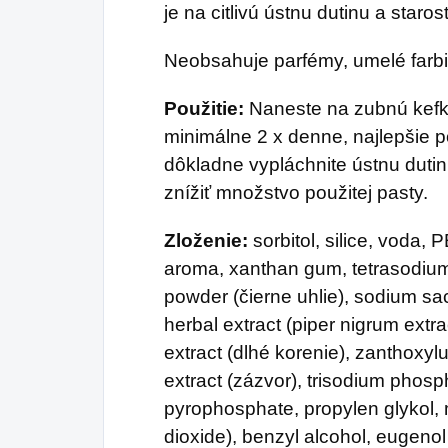
je na citlivú ústnu dutinu a starost
Neobsahuje parfémy, umelé farbiv
Použitie:
Naneste na zubnú kefku
minimálne 2 x denne, najlepšie 
dôkladne vypláchnite ústnu dutin
znížiť množstvo použitej pasty.
Zloženie:
sorbitol, silice, voda, 
aroma, xanthan gum, tetrasodiu
powder (čierne uhlie), sodium s
herbal extract (piper nigrum extra
extract (dlhé korenie), zanthoxyl
extract (zázvor), trisodium phosp
pyrophosphate, propylen glykol, 
dioxide), benzyl alcohol, eugenol