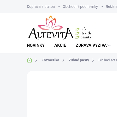
Prejsť
Doprava a platba
Obchodné podmienky
Reklam
na
obsah
NOVINKY
AKCIE
ZDRAVÁ VÝŽIVA
Domov
Kozmetika
Zubné pasty
Bieliaci se
Neohodnotené
Podrobnosti hodnote
AKCIA
VIAC ZA MENEJ