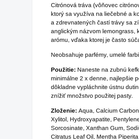
Citrónová tráva (vôňovec citrónov
ktorý sa využíva na liečebné a ko
a zdrevnatených častí trávy sa z
anglickým názvom lemongrass, kt
arómu, vďaka ktorej je často súč
Neobsahuje parfémy, umelé farbiv
Použitie:
Naneste na zubnú kefku
minimálne 2 x denne, najlepšie 
dôkladne vypláchnite ústnu dutin
znížiť množstvo použitej pasty.
Zloženie:
Aqua, Calcium Carbona
Xylitol, Hydroxyapatite, Pentyle
Sorcosinate, Xanthan Gum, So
Citratus Leaf Oil, Mentha Piperita