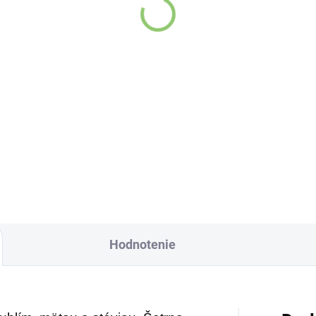
generačný vlasový
PROSTATUR+ na prost
dicionér s čiernou
500 ml
scou 200ml
,94
€19,43
Do košíka
Do košíka
asné vlastnosti
Vonderweid
mien čiernej rasce
PROSTATUR+ na
znali už v starovekom
prostatu 500 ml –
ypte.
Starajte sa o svoju
prostatu, ako si zaslú
Hodnotenie