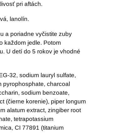
livosť pri aftách.
á, lanolín.
 a poriadne vyčistite zuby
po každom jedle. Potom
u. U detí do 5 rokov je vhodné
PEG-32, sodium lauryl sulfate,
m pyrophosphate, charcoal
accharin, sodium benzoate,
ct (čierne korenie), piper longum
um alatum extract, zingiber root
hate, tetrapotassium
mica, CI 77891 (titanium