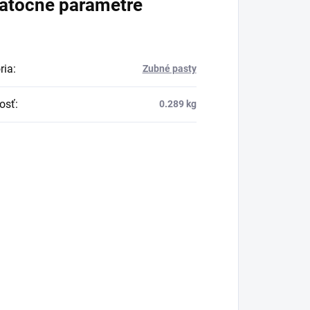
atočné parametre
ria
:
Zubné pasty
osť
:
0.289 kg