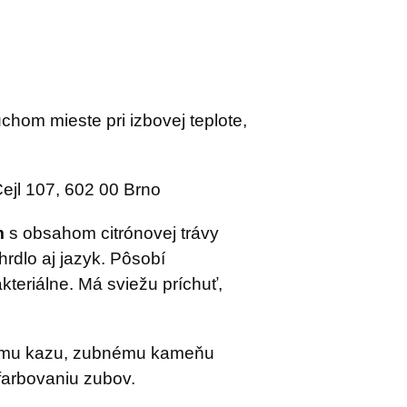
hom mieste pri izbovej teplote,
ejl 107, 602 00 Brno
m
s obsahom citrónovej trávy
hrdlo aj jazyk. Pôsobí
kteriálne. Má sviežu príchuť,
nému kazu, zubnému kameňu
arbovaniu zubov.