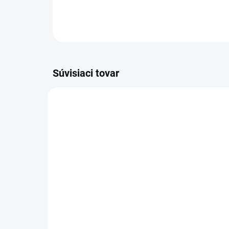
Súvisiaci tovar
VIAC ZA MENEJ
VIAC Z
19545
VYPREDANÉ
Charlie's Organics sýtená
Da
pitná voda s maracujovou