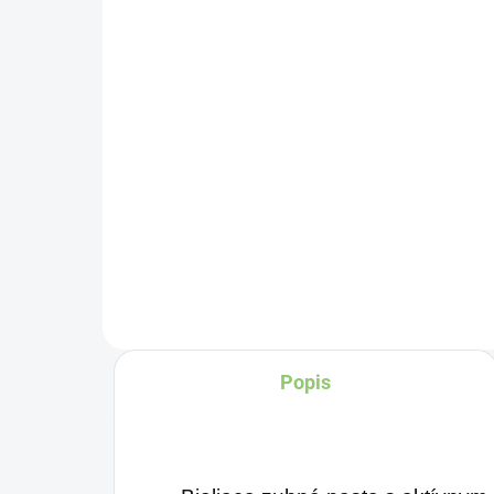
re
šťavou 330 ml
kon
€1,45
ra
€5
Detail
Zažite pravú
Úž
osviežujúcu chuť s
se
Charlie's Organics. Táto
po
perlivá voda s prírodnou
Eg
maracujovou šťavou je
vyrobená z BIO
certifikovaných prísad.
Popis
Je skvelá na zahnanie
smädu alebo len ako
osvieženie v týchto