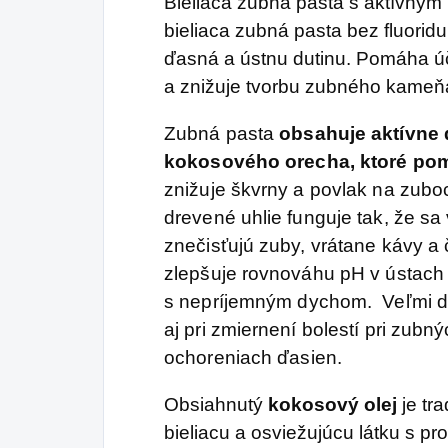
Bieliaca zubná pasta s aktívnym 
sparných dňoch.
bieliaca zubná pasta bez fluorid
ďasná a ústnu dutinu. Pomáha ú
a znižuje tvorbu zubného kameň
Zubná pasta
obsahuje aktívne 
kokosového orecha, ktoré pom
znižuje škvrny a povlak na zubo
drevené uhlie funguje tak, že sa 
znečisťujú zuby, vrátane kávy a 
zlepšuje rovnováhu pH v ústach
s nepríjemným dychom. Veľmi do
aj pri zmiernení bolestí pri zubný
ochoreniach ďasien.
Obsiahnutý
kokosový olej
je tr
bieliacu a osviežujúcu látku s pr