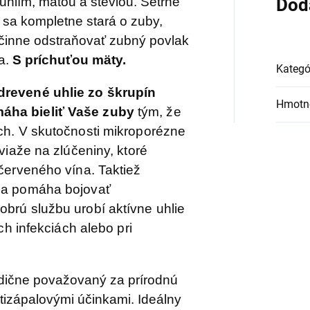
uhlím, mätou a stéviou.
Šetrne
Dod
u sa kompletne stará o zuby,
činne odstraňovať zubný povlak
a.
S príchuťou mäty.
Kategó
drevené uhlie zo škrupín
Hmotn
áha bieliť Vaše zuby
tým, že
ch. V skutočnosti mikroporézne
viaže na zlúčeniny, ktoré
červeného vína. Taktiež
 a pomáha bojovať
brú službu urobí aktívne uhlie
ch infekciách alebo pri
adične považovaný za prírodnú
otizápalovými účinkami. Ideálny