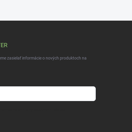
TER
eme zasielať informácie o nových produktoch na
mienkami ochrany osobných údajov