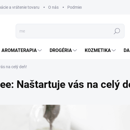
ácie a vrátenie tovaru
O nás
Podmienky ochrany osobných úda
Hľadať
AROMATERAPIA
DROGÉRIA
KOZMETIKA
DA
vás na celý deň!
fee: Naštartuje vás na celý d