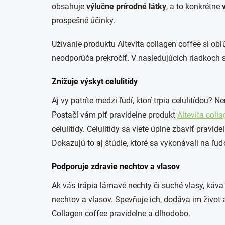
obsahuje
výlučne prírodné látky
, a to konkrétne
prospešné účinky.
Užívanie produktu
Altevita
collagen
coffee
si obľ
neodporúča prekročiť. V nasledujúcich riadkoch s
Znižuje výskyt celulitídy
Aj vy patríte medzi ľudí, ktorí trpia celulitídou
Postačí vám piť pravidelne produkt
Altevita
colla
celulitídy. Celulitídy sa viete úplne zbaviť pra
Dokazujú to aj štúdie, ktoré sa vykonávali na ľuďo
Podporuje zdravie nechtov a vlasov
Ak vás trápia lámavé nechty či suché vlasy, k
nechtov a vlasov. Spev
ň
uje ich, dodáva im ži
vot 
Collagen coffee pravidelne a dlhodobo.