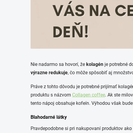
Nie nadarmo sa hovorí, že
kolagén
je potrebné d
výrazne redukuje
, čo môže spôsobiť aj množstv
Práve z tohto dôvodu je potrebné prijímať kolag
produktu s názvom
C
ollagen
coffee
.
Ak ste milov
tento nápoj obsahuje kofeín. Výhodou však bude pr
Blahodarné látky
Pravdepodobne si pri nakupovaní produktov ako p