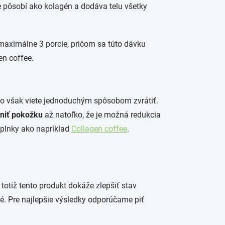
 pôsobí ako kolagén a dodáva telu všetky
maximálne 3 porcie
, pričom sa túto dávku
en
coffee
.
to však viete jednoduchým spôsobom zvrátiť
.
niť pokožku
až natoľko, že je možná redukcia
oplnky ako napríklad
Collagen coffee
.
totiž tento produkt dokáže zlepšiť stav
lé
. Pre najlepšie výsledky odporúčame piť