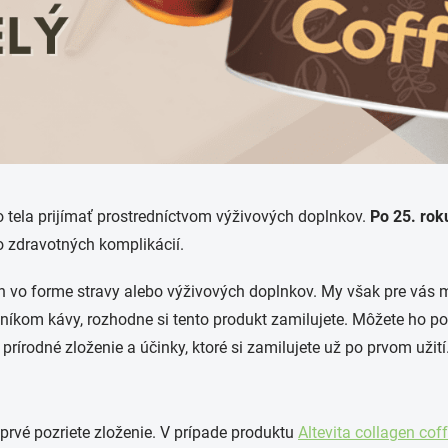
o tela prijímať prostredníctvom výživových doplnkov.
Po 25. rok
o zdravotných komplikácií.
én vo forme stravy alebo výživových doplnkov. My však pre vás m
níkom kávy, rozhodne si tento produkt zamilujete
. Môžete ho po
írodné zloženie a účinky, ktoré si zamilujete už po prvom užití
rvé pozriete zloženie. V prípade produktu
Altevita
collagen
cof