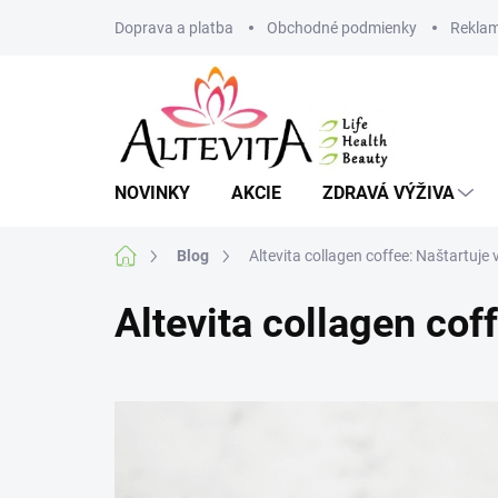
Prejsť
Doprava a platba
Obchodné podmienky
Reklam
na
obsah
NOVINKY
AKCIE
ZDRAVÁ VÝŽIVA
Domov
Blog
Altevita collagen coffee: Naštartuje 
Altevita collagen cof