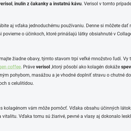
verisol
,
inulín
z
čakanky
a
instatnú
kávu
.
Verisol
v tomto prípade
úbite aj vďaka jednoduchému používaniu.
Denne si môžete dať 
i povieme o účinkoch, ktoré prinášajú látky obsiahnuté v C
ollag
? Nemajte žiadne obavy, týmto stavom trpí veľké množstvo ľudí.
Vy 
gen
coffee
. Práve
verisol
,ktorý pôsobí ako kolagén
dokáže
spev
videlným pohybom, masážou a je vhodné doplniť stravu o chutné d
ch s celulitídou.
áva s kolagénom vám môže pomôcť
. Vďaka obsahu účinných látok 
a vitalitu. Vďaka tomu sú
žiarivé, pevn
é
a vlasy aj dokonalo lesk