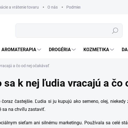
ácie a vrátenie tovaru
O nás
Podmienky ochrany osobných úda
Hľadať
AROMATERAPIA
DROGÉRIA
KOZMETIKA
DA
 vracajú a čo od nej očakávať
 sa k nej ľudia vracajú a čo
 čoraz častejšie. Ľudia si ju kupujú ako semeno, olej, niekedy 
 sa na chvíľu zastaviť.
ociálnym sieťam ani silnému marketingu. Používala sa celé st