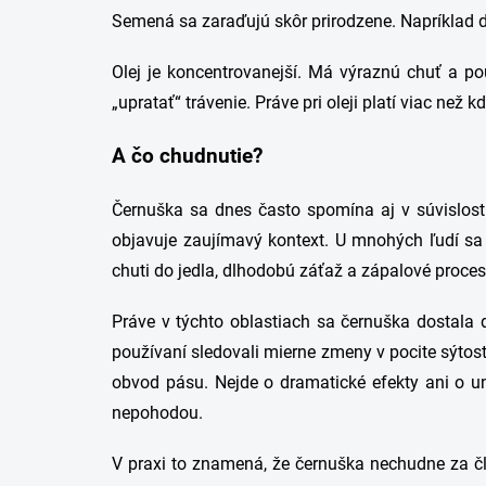
Semená sa zaraďujú skôr prirodzene. Napríklad d
Olej je koncentrovanejší. Má výraznú chuť a p
„upratať“ trávenie. Práve pri oleji platí viac než kd
A čo chudnutie?
Černuška sa dnes často spomína aj v súvislosti
objavuje zaujímavý kontext. U mnohých ľudí sa 
chuti do jedla, dlhodobú záťaž a zápalové proces
Práve v týchto oblastiach sa černuška dostala d
používaní sledovali mierne zmeny v pocite sýtosti
obvod pásu. Nejde o dramatické efekty ani o u
nepohodou.
V praxi to znamená, že černuška nechudne za člo