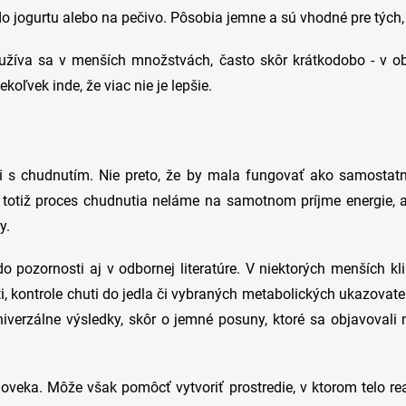
o jogurtu alebo na pečivo. Pôsobia jemne a sú vhodné pre tých,
oužíva sa v menších množstvách, často skôr krátkodobo - v ob
ekoľvek inde, že viac nie je lepšie.
 s chudnutím. Nie preto, že by mala fungovať ako samostatné 
totiž proces chudnutia neláme na samotnom príjme energie, ale
y.
o pozornosti aj v odbornej literatúre. V niektorých menších kl
, kontrole chuti do jedla či vybraných metabolických ukazovateľ
niverzálne výsledky, skôr o jemné posuny, ktoré sa objavoval
veka. Môže však pomôcť vytvoriť prostredie, v ktorom telo rea