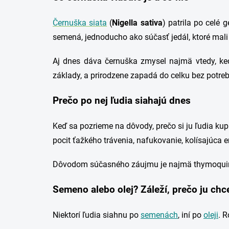
Černuška siata
(
Nigella sativa
) patrila po celé
semená, jednoducho ako súčasť jedál, ktoré mali
Aj dnes dáva černuška zmysel najmä vtedy, keď
základy, a prirodzene zapadá do celku bez potreby
Prečo po nej ľudia siahajú dnes
Keď sa pozrieme na dôvody, prečo si ju ľudia kupu
pocit ťažkého trávenia, nafukovanie, kolísajúca e
Dôvodom súčasného záujmu je najmä thymoquinón,
Semeno alebo olej? Záleží, prečo ju ch
Niektorí ľudia siahnu po
semenách
, iní po
oleji
. R