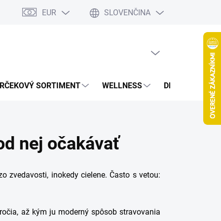
EUR
SLOVENČINA
jov
Spolupráca Blogeri/Influenceri
Affiliate program
Veľkoob
PRÁZDNY KOŠÍK
NÁKUPNÝ
KOŠÍK
RČEKOVÝ SORTIMENT
WELLNESS
DETOXIKÁCIA
 od nej očakávať
zo zvedavosti, inokedy cielene. Často s vetou:
áročia, až kým ju moderný spôsob stravovania