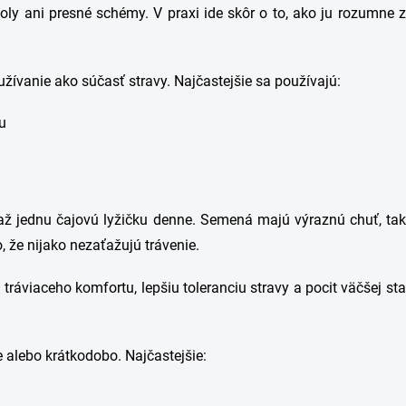
oly ani presné schémy. V praxi ide skôr o to, ako ju rozumne z
vanie ako súčasť stravy. Najčastejšie sa používajú:
u
 až jednu čajovú lyžičku denne. Semená majú výraznú chuť, t
, že nijako nezaťažujú trávenie.
viaceho komfortu, lepšiu toleranciu stravy a pocit väčšej stab
e alebo krátkodobo. Najčastejšie: