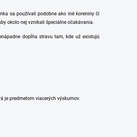
enka sa používali podobne ako iné koreniny či
by okolo nej vznikali špeciálne očakávania.
Nenápadne dopĺňa stravu tam, kde už existujú
orá je predmetom viacerých výskumov.