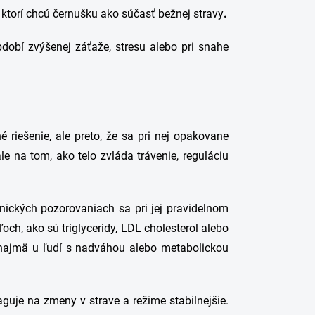
 ktorí chcú černušku ako súčasť bežnej stravy
.
dobí zvýšenej záťaže, stresu alebo pri snahe
riešenie, ale preto, že sa pri nej opakovane
 na tom, ako telo zvláda trávenie, reguláciu
inických pozorovaniach sa pri jej pravidelnom
och, ako sú triglyceridy, LDL cholesterol alebo
i najmä u ľudí s nadváhou alebo metabolickou
guje na zmeny v strave a režime stabilnejšie.