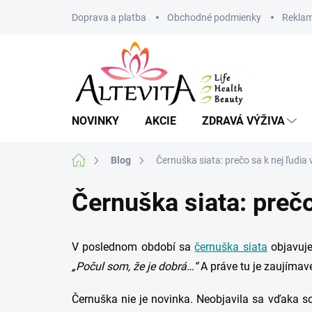
Prejsť
Doprava a platba
Obchodné podmienky
Reklam
na
obsah
NOVINKY
AKCIE
ZDRAVÁ VÝŽIVA
Domov
Blog
Černuška siata: prečo sa k nej ľudia
Černuška siata: prečo
V poslednom období sa
černuška siata
objavuje
„Počul som, že je dobrá…“
A práve tu je zaujímavé
Černuška nie je novinka. Neobjavila sa vďaka s