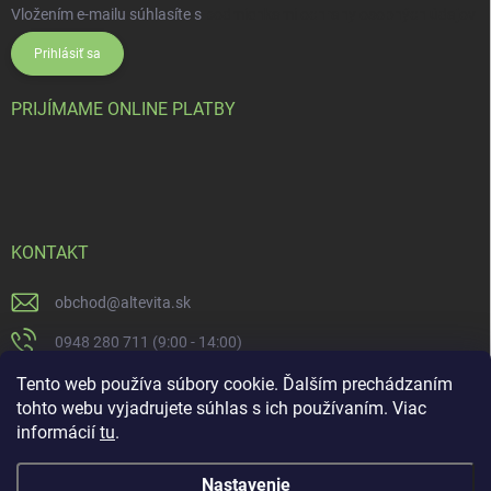
Vložením e-mailu súhlasíte s
podmienkami ochrany osobných údajov
Prihlásiť sa
PRIJÍMAME ONLINE PLATBY
KONTAKT
obchod
@
altevita.sk
0948 280 711 (9:00 - 14:00)
Altevita.sk
Tento web používa súbory cookie. Ďalším prechádzaním
tohto webu vyjadrujete súhlas s ich používaním. Viac
altevita
informácií
tu
.
Nastavenie