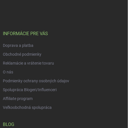
v
Z
i
a
á
e
n
p
p
r
i
ä
v
e
t
k
i
INFORMÁCIE PRE VÁS
y
e
v
Doprava a platba
ý
p
Obchodné podmienky
i
s
Reklamácie a vrátenie tovaru
u
O nás
Podmienky ochrany osobných údajov
Spolupráca Blogeri/Influenceri
Affiliate program
Veľkoobchodná spolupráca
BLOG