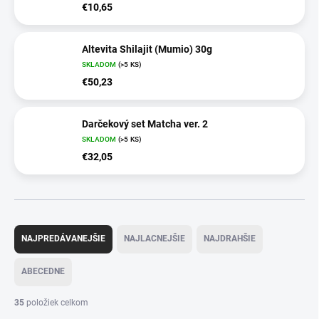
€10,65
Altevita Shilajit (Mumio) 30g
SKLADOM
(>5 KS)
€50,23
Darčekový set Matcha ver. 2
SKLADOM
(>5 KS)
€32,05
R
a
NAJPREDÁVANEJŠIE
NAJLACNEJŠIE
NAJDRAHŠIE
d
e
ABECEDNE
n
i
35
položiek celkom
e