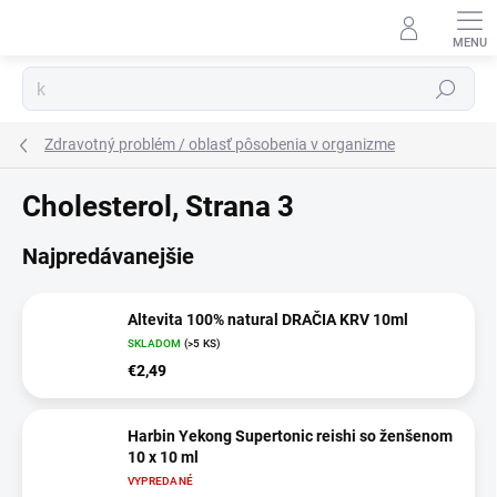
Prejsť
na
obsah
Hľadať
Zdravotný problém / oblasť pôsobenia v organizme
Cholesterol
, Strana 3
Najpredávanejšie
Altevita 100% natural DRAČIA KRV 10ml
SKLADOM
(>5 KS)
€2,49
Harbin Yekong Supertonic reishi so ženšenom
10 x 10 ml
VYPREDANÉ