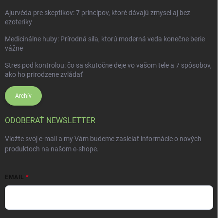
Ajurvéda pre skeptikov: 7 princípov, ktoré dávajú zmysel aj bez
ezoteriky
Medicinálne huby: Prírodná sila, ktorú moderná veda konečne berie
vážne
Stres pod kontrolou: čo sa skutočne deje vo vašom tele a 7 spôsobov,
ako ho prirodzene zvládať
Archív
ODOBERAŤ NEWSLETTER
Vložte svoj e-mail a my Vám budeme zasielať informácie o nových
produktoch na našom e-shope.
EMAIL