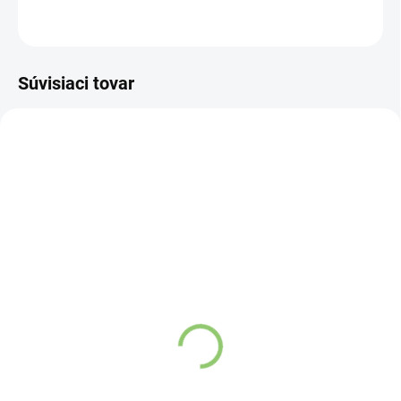
OPÝTAŤ SA
STRÁŽIŤ
Súvisiaci tovar
VIAC ZA MENEJ
VIAC ZA MENEJ
9541
11813
SKLADOM
(>5 KS)
SKLADOM
(>5 KS)
Altevita Guličkové pero z
Altevita sklenená fľaša
recyklovaného papiera
na vodu 1ks
1ks
€10,96
€0,89
Do košíka
Do košíka