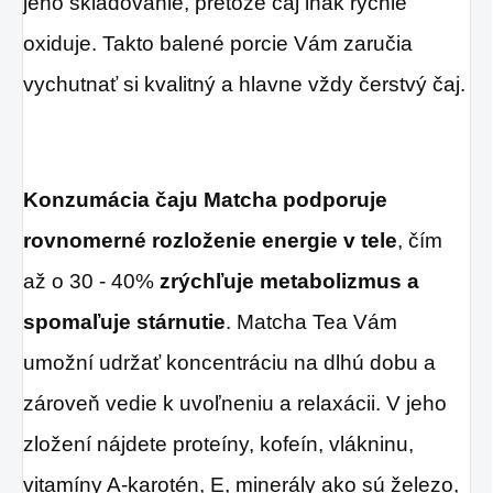
jeho skladovanie, pretože čaj inak rýchle
oxiduje. Takto balené porcie Vám zaručia
vychutnať si kvalitný a hlavne vždy čerstvý čaj.
Konzumácia čaju Matcha podporuje
rovnomerné rozloženie energie v tele
, čím
až o 30 - 40%
zrýchľuje metabolizmus a
spomaľuje stárnutie
. Matcha Tea Vám
umožní udržať koncentráciu na dlhú dobu a
zároveň vedie k uvoľneniu a relaxácii. V jeho
zložení nájdete proteíny, kofeín, vlákninu,
vitamíny A-karotén, E, minerály ako sú železo,