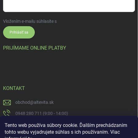
Vložením e-mailu súhlasíte s
podmienkami ochrany osobných údajov
Prihlásiť sa
PRIJÍMAME ONLINE PLATBY
KONTAKT
obchod
@
altevita.sk
0948 280 711 (9:00 - 14:00)
Altevita.sk
Tento web používa súbory cookie. Ďalším prechádzaním
tohto webu vyjadrujete súhlas s ich používaním. Viac
altevita