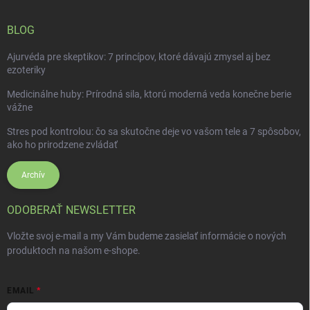
BLOG
Ajurvéda pre skeptikov: 7 princípov, ktoré dávajú zmysel aj bez
ezoteriky
Medicinálne huby: Prírodná sila, ktorú moderná veda konečne berie
vážne
Stres pod kontrolou: čo sa skutočne deje vo vašom tele a 7 spôsobov,
ako ho prirodzene zvládať
Archív
ODOBERAŤ NEWSLETTER
Vložte svoj e-mail a my Vám budeme zasielať informácie o nových
produktoch na našom e-shope.
EMAIL