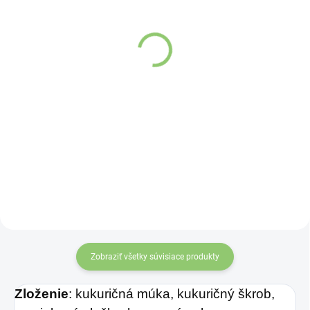
Závesný talizman – 3
Altevita Guličkové pero z
čínske mince 1 kus
recyklovaného papiera
€4,37
1ks
€0,89
Detail
Do košíka
Čínske mince
zviazané
červenou šnúrkou
symbolizujú
nevyčerpateľný zdroj
príjmov a vytvárajú
priaznivé vibrácie pre
finančnú stabilitu. Účinok
mincí zvyšuje
„nekonečný uzol šťastia“
Zobraziť všetky súvisiace produkty
na konci šnúrky. Môžete
ich nosiť v aktovke,
Zloženie
: kukuričná múka, kukuričný škrob,
kabelke alebo ich môžete