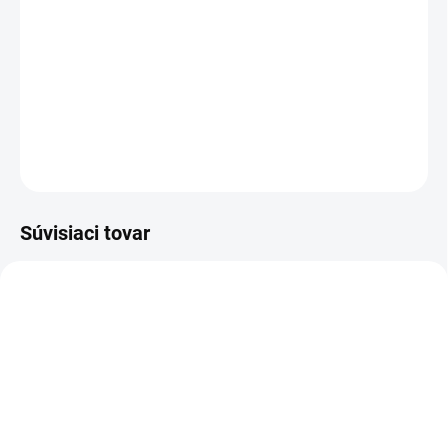
(lepku). Cestoviny sú vhodné do polievok,
šalátov, ako príloha, k omáčkam, na zapekanie
a pod.
DETAILNÉ INFORMÁCIE
OPÝTAŤ SA
STRÁŽIŤ
Súvisiaci tovar
VIAC ZA MENEJ
VIAC ZA MENEJ
9541
9122
SKLADOM
VYPREDANÉ
(>5 KS)