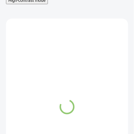
High-contrast mode
BEZ LEPKU
SKLADOM
CORNITO Cestoviny
rezance tenké
bezgluténové 200g
1,92 €
Do košíka
Bezgluténové (bezlepkové)