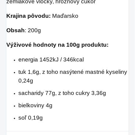
zemiakové vločky, hroznový cukor
zavesiť v byte, či na
pracovisku.
Krajina pôvodu:
Maďarsko
Obsah
: 200g
Výživové hodnoty na 100g produktu:
energia 1452kJ / 346kcal
tuk 1,6g, z toho nasýtené mastné kyseliny
0,24g
sacharidy 77g, z toho cukry 3,36g
bielkoviny 4g
soľ 0,19g