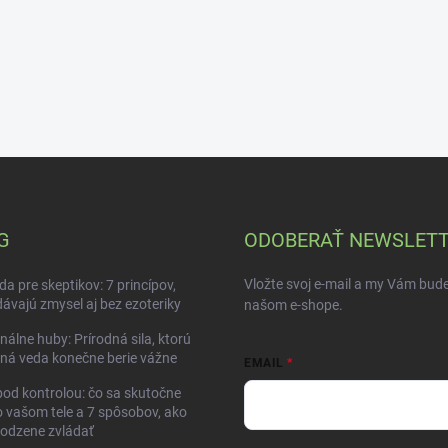
G
ODOBERAŤ NEWSLET
Vložte svoj e-mail a my Vám bud
da pre skeptikov: 7 princípov,
dávajú zmysel aj bez ezoteriky
našom e-shope.
nálne huby: Prírodná sila, ktorú
ná veda konečne berie vážne
EMAIL
pod kontrolou: čo sa skutočne
o vašom tele a 7 spôsobov, ako
rodzene zvládať