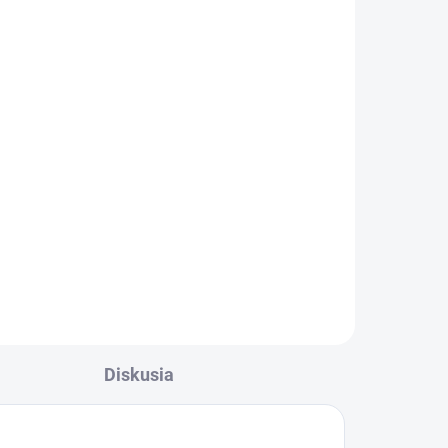
pitná voda s maracujovou
šťavou 330 ml
€1,45
Detail
Zažite pravú
osviežujúcu chuť s
Charlie's Organics. Táto
kom
perlivá voda s prírodnou
maracujovou šťavou je
vyrobená z BIO
certifikovaných prísad.
Diskusia
Je skvelá na zahnanie
smädu alebo len ako