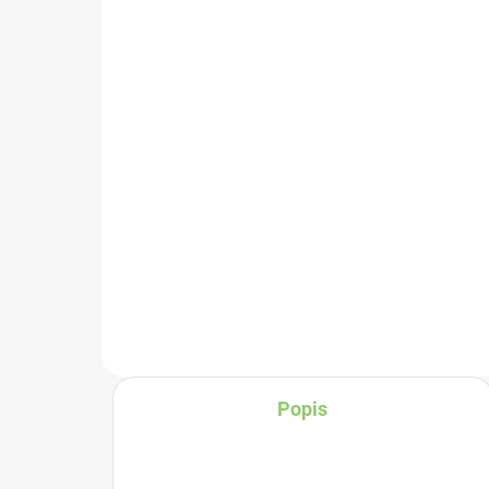
Altevita Nefrit AA
Vo
náramok sekaný 1ks
PR
50
€9,85
€1
Do košíka
Veľmi atraktívny kameň
Vo
vyfarbený do sýteho
špenátovo zeleného odtieňa,
PR
vzácne sa objavuje aj v bielej
pr
variante.
Sta
pro
Popis