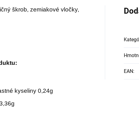
ičný škrob, zemiakové vločky,
Dod
Kategó
Hmotn
duktu:
EAN
:
astné kyseliny 0,24g
 3,36g