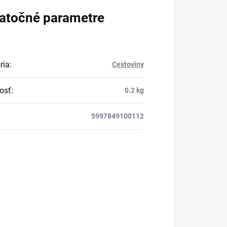
osvieženie v týchto
atočné parametre
sparných dňoch.
ria
:
Cestoviny
osť
:
0.2 kg
5997849100112