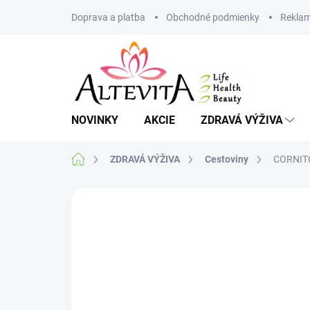
Prejsť
Doprava a platba
Obchodné podmienky
Reklam
na
obsah
NOVINKY
AKCIE
ZDRAVÁ VÝŽIVA
Domov
ZDRAVÁ VÝŽIVA
Cestoviny
CORNITO
Neohodnotené
Podrobnosti hodnote
BEZ LEPKU
VIAC ZA MENEJ