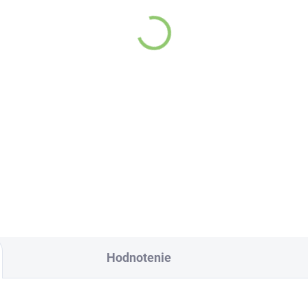
nderweid
Dabur Multivitamínový
OSTATUR+ na prostatu
regeneračný vlasový
0 ml
kondicionér s čiernou
rascou 200ml
9,43
€5,94
Do košíka
Do košíka
nderweid
Úžasné vlastnosti
OSTATUR+ na
semien čiernej rasce
ostatu 500 ml –
poznali už v starove
rajte sa o svoju
Egypte.
statu, ako si zaslúži!
Hodnotenie