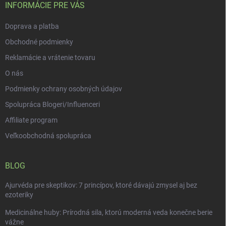
i
INFORMÁCIE PRE VÁS
e
Doprava a platba
Obchodné podmienky
Reklamácie a vrátenie tovaru
O nás
Podmienky ochrany osobných údajov
Spolupráca Blogeri/Influenceri
Affiliate program
Veľkoobchodná spolupráca
BLOG
Ajurvéda pre skeptikov: 7 princípov, ktoré dávajú zmysel aj bez
ezoteriky
Medicinálne huby: Prírodná sila, ktorú moderná veda konečne berie
vážne