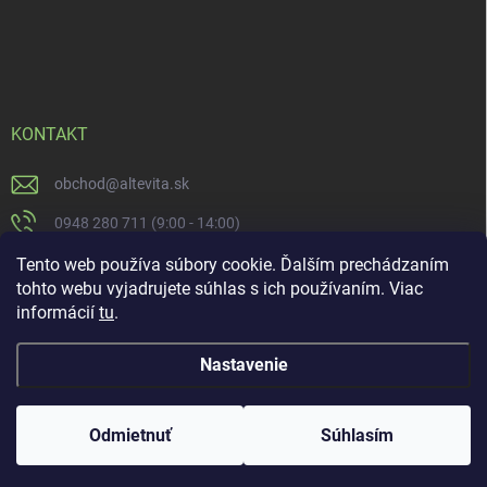
KONTAKT
obchod
@
altevita.sk
0948 280 711 (9:00 - 14:00)
Altevita.sk
Tento web používa súbory cookie. Ďalším prechádzaním
tohto webu vyjadrujete súhlas s ich používaním. Viac
altevita
informácií
tu
.
Nastavenie
Copyright 2026
Altevita.sk - life - health - beauty
. Všetky práva vyhradené.
Upraviť nastavenie cookies
Odmietnuť
Súhlasím
Vytvoril Shoptet