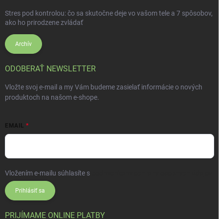
Stres pod kontrolou: čo sa skutočne deje vo vašom tele a 7 spôsobov,
ako ho prirodzene zvládať
Archív
ODOBERAŤ NEWSLETTER
Vložte svoj e-mail a my Vám budeme zasielať informácie o nových
produktoch na našom e-shope.
EMAIL
Vložením e-mailu súhlasíte s
podmienkami ochrany osobných údajov
Prihlásiť sa
PRIJÍMAME ONLINE PLATBY