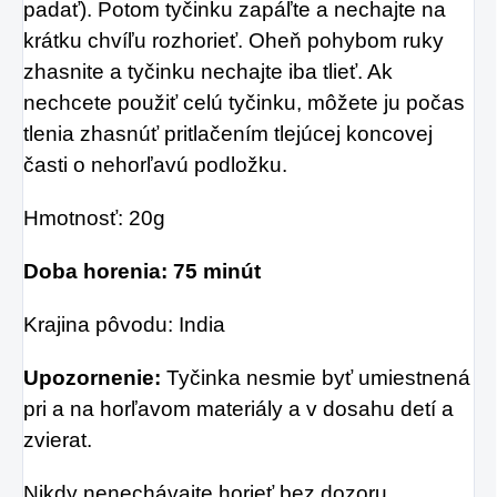
padať). Potom tyčinku zapáľte a nechajte na
krátku chvíľu rozhorieť. Oheň pohybom ruky
zhasnite a tyčinku nechajte iba tlieť. Ak
nechcete použiť celú tyčinku, môžete ju počas
tlenia zhasnúť pritlačením tlejúcej koncovej
časti o nehorľavú podložku.
Hmotnosť: 20g
Doba horenia: 75 minút
Krajina pôvodu: India
Upozornenie:
Tyčinka nesmie byť umiestnená
pri a na horľavom materiály a v dosahu detí a
zvierat.
Nikdy nenechávajte horieť bez dozoru.