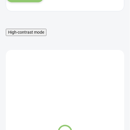
High-contrast mode
MNOŽSTEVNÁ ZĽAVA
SKLADOM
Ecocert Herbio vonné
tyčinky Pačuli 20g