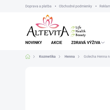
Prejsť
Doprava a platba
Obchodné podmienky
Reklam
na
obsah
NOVINKY
AKCIE
ZDRAVÁ VÝŽIVA
Domov
Kozmetika
Henna
Golecha Henna n
Neohodnotené
Podrobnosti hodnote
VIAC ZA MENEJ