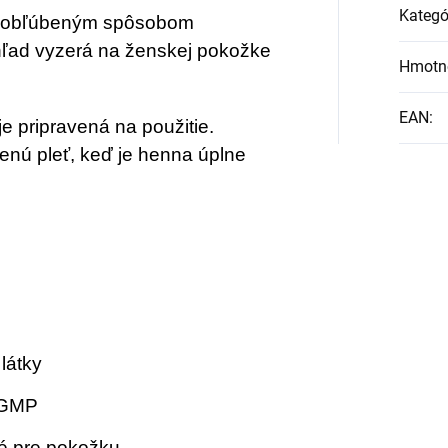
Kategó
mi obľúbeným spôsobom
zhľad vyzerá na ženskej pokožke
Hmotn
EAN
:
e pripravená na použitie.
enú pleť, keď je henna úplne
látky
, GMP
né pre pokožku