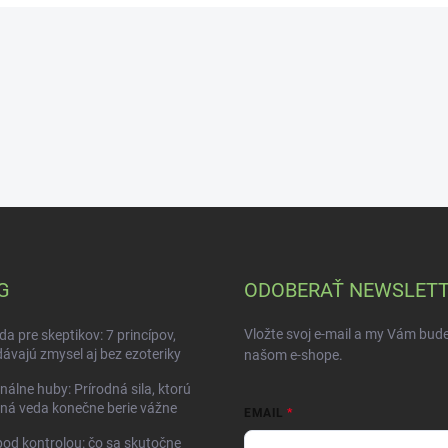
G
ODOBERAŤ NEWSLET
Vložte svoj e-mail a my Vám bud
da pre skeptikov: 7 princípov,
dávajú zmysel aj bez ezoteriky
našom e-shope.
nálne huby: Prírodná sila, ktorú
ná veda konečne berie vážne
EMAIL
pod kontrolou: čo sa skutočne