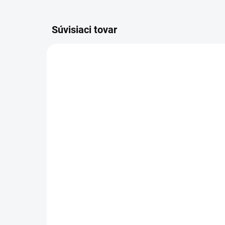
Súvisiaci tovar
VIAC ZA MENEJ
VIAC Z
19262
SKLADOM
(1 KS)
Cha
Altevita Nefrit AA
pi
náramok sekaný 1ks
šť
€9,85
€1