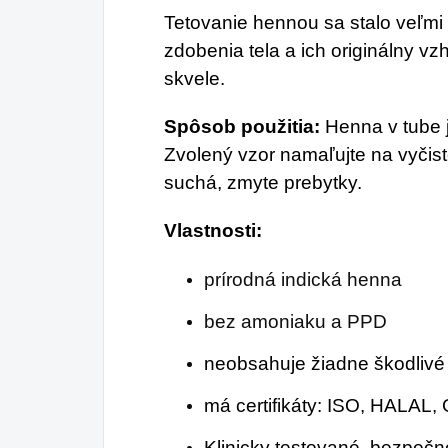
Tetovanie hennou sa stalo veľ
zdobenia tela a ich originálny v
skvele.
Spôsob použitia:
Henna v tube j
Zvolený vzor namaľujte na vyčist
suchá, zmyte prebytky.
Vlastnosti:
prírodná indická henna
bez amoniaku a PPD
neobsahuje žiadne škodlivé 
má certifikáty: ISO, HALAL
Klinicky testované, bezpeč