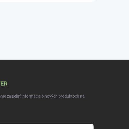
TER
eme zasielať informácie o nových produktoch na