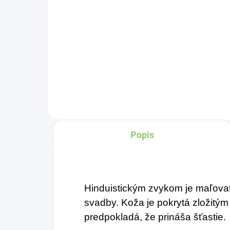
Do košíka
Veľmi atraktívny kameň
Za
vyfarbený do sýteho
os
špenátovo zeleného odtieňa,
Ch
vzácne sa objavuje aj v bielej
pe
variante.
ma
vy
cer
Popis
Je
sm
os
Hinduistickým zvykom je maľova
sp
svadby. Koža je pokrytá zložitý
predpokladá, že prináša šťastie.