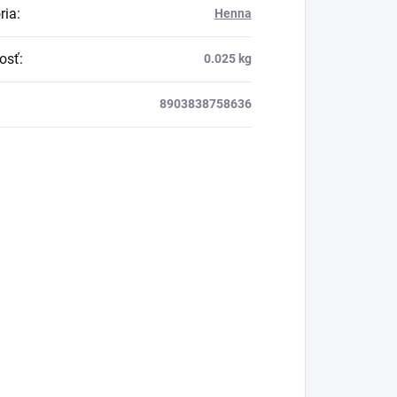
ria
:
Henna
osť
:
0.025 kg
8903838758636