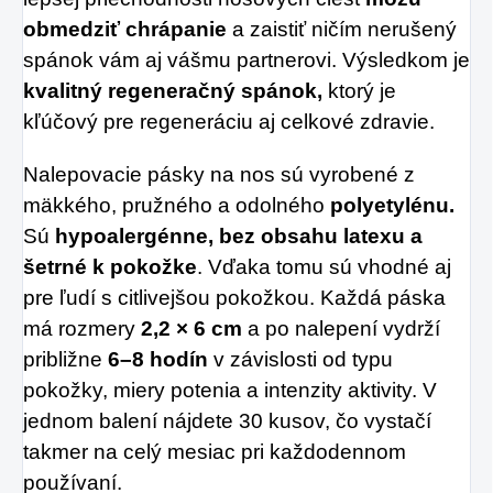
obmedziť chrápanie
a zaistiť ničím nerušený
spánok vám aj vášmu partnerovi. Výsledkom je
kvalitný regeneračný spánok,
ktorý je
kľúčový pre regeneráciu aj celkové zdravie.
Nalepovacie pásky na nos sú vyrobené z
mäkkého, pružného a odolného
polyetylénu.
Sú
hypoalergénne, bez obsahu latexu
a
šetrné k pokožke
. Vďaka tomu sú vhodné aj
pre ľudí s citlivejšou pokožkou. Každá páska
má rozmery
2,2 × 6 cm
a po nalepení vydrží
približne
6–8 hodín
v závislosti od typu
pokožky, miery potenia a intenzity aktivity. V
jednom balení nájdete 30 kusov, čo vystačí
takmer na celý mesiac pri každodennom
používaní.