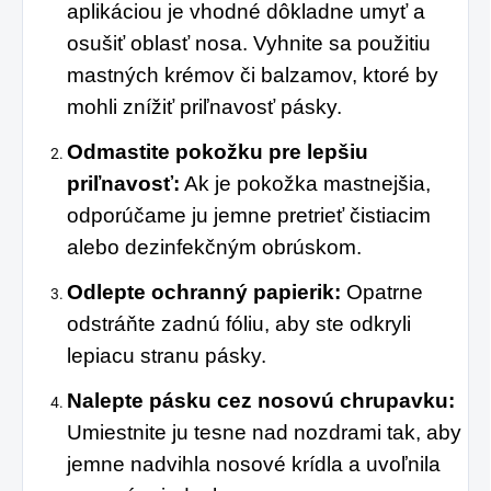
aplikáciou je vhodné dôkladne umyť a
osušiť oblasť nosa. Vyhnite sa použitiu
mastných krémov či balzamov, ktoré by
mohli znížiť priľnavosť pásky.
Odmastite pokožku pre lepšiu
priľnavosť:
Ak je pokožka mastnejšia,
odporúčame ju jemne pretrieť čistiacim
alebo dezinfekčným obrúskom.
Odlepte ochranný papierik:
Opatrne
odstráňte zadnú fóliu, aby ste odkryli
lepiacu stranu pásky.
Nalepte pásku cez nosovú chrupavku:
Umiestnite ju tesne nad nozdrami tak, aby
jemne nadvihla nosové krídla a uvoľnila