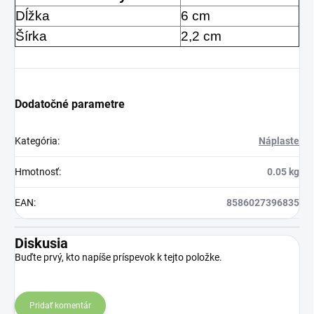
Dĺžka
6 cm
Šírka
2,2 cm
Dodatočné parametre
Kategória
:
Náplaste
Hmotnosť
:
0.05 kg
EAN
:
8586027396835
Diskusia
Buďte prvý, kto napíše príspevok k tejto položke.
Pridať komentár