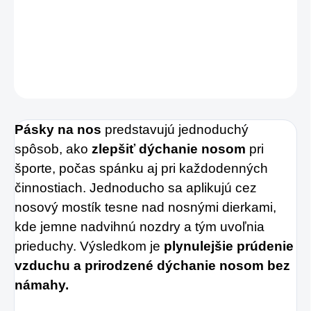
pokožke, takže sa hodia aj pre citlivú pleť.
DETAILNÉ INFORMÁCIE
OPÝTAŤ SA
STRÁŽIŤ
Pásky na nos
predstavujú jednoduchý
spôsob, ako
zlepšiť dýchanie nosom
pri
športe, počas spánku aj pri každodenných
činnostiach. Jednoducho sa aplikujú cez
nosový mostík tesne nad nosnými dierkami,
kde jemne nadvihnú nozdry a tým uvoľnia
prieduchy. Výsledkom je
plynulejšie prúdenie
vzduchu a prirodzené dýchanie nosom bez
námahy.