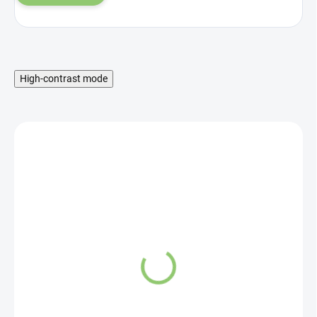
High-contrast mode
MAXIMÁLNA ZĽAVA 8%
MNOŽSTEVNÁ ZĽAVA
GymBeam Pásky na ústa
30 ks
8,27 €