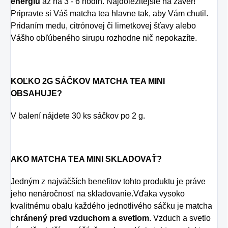
energiu
až na 3 - 6 hodin. Najdôležitejšie na záver!
Pripravte si Váš matcha tea hlavne tak, aby Vám chutil.
Pridaním medu, citrónovej či limetkovej šťavy alebo
Vášho obľúbeného sirupu rozhodne nič nepokazíte.
KOĽKO 2G SÁČKOV MATCHA TEA MINI
OBSAHUJE?
V balení nájdete 30 ks sáčkov po 2 g.
AKO MATCHA TEA MINI SKLADOVAŤ?
Jedným z najväčších benefitov tohto produktu je práve
jeho nenáročnosť na skladovanie.Vďaka vysoko
kvalitnému obalu každého jednotlivého sáčku je matcha
chránený pred vzduchom a svetlom
. Vzduch a svetlo