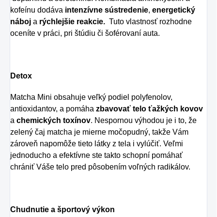
kofeínu dodáva
intenzívne sústredenie
,
energetický
náboj
a
rýchlejšie reakcie.
Tuto vlastnosť rozhodne
oceníte v práci, pri štúdiu či šoférovaní auta.
Detox
Matcha Mini obsahuje veľký podiel polyfenolov,
antioxidantov, a pomáha
zbavovať telo ťažkých kovov
a
chemických toxínov
. Nespornou výhodou je i to, že
zelený čaj matcha je mierne močopudný, takže Vám
zároveň napomôže tieto látky z tela i vylúčiť. Veľmi
jednoducho a efektívne ste takto schopní pomáhať
chrániť Váše telo pred pôsobením voľných radikálov.
Chudnutie a športový výkon