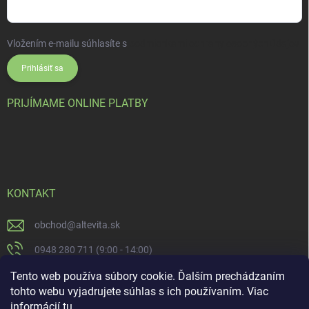
Vložením e-mailu súhlasíte s
podmienkami ochrany osobných údajov
Prihlásiť sa
PRIJÍMAME ONLINE PLATBY
KONTAKT
obchod
@
altevita.sk
0948 280 711 (9:00 - 14:00)
Altevita.sk
Tento web používa súbory cookie. Ďalším prechádzaním
tohto webu vyjadrujete súhlas s ich používaním. Viac
altevita
informácií
tu
.