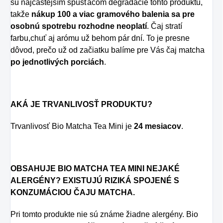
sú najčastejším spúšťačom degradácie tohto produktu,
takže
nákup 100 a viac gramového balenia sa pre
osobnú spotrebu rozhodne neoplatí
. Čaj stratí
farbu,chuť aj arómu už behom pár dní. To je presne
dôvod, prečo už od začiatku balíme pre Vás čaj matcha
po jednotlivých porciách
.
AKÁ JE TRVANLIVOSŤ PRODUKTU?
Trvanlivosť Bio Matcha Tea Mini je
24 mesiacov
.
OBSAHUJE BIO MATCHA TEA MINI NEJAKÉ
ALERGÉNY? EXISTUJÚ RIZIKÁ SPOJENÉ S
KONZUMÁCIOU ČAJU MATCHA.
Pri tomto produkte nie sú známe žiadne alergény. Bio