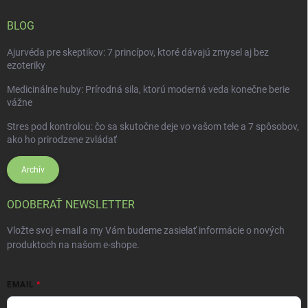
BLOG
Ajurvéda pre skeptikov: 7 princípov, ktoré dávajú zmysel aj bez
ezoteriky
Medicinálne huby: Prírodná sila, ktorú moderná veda konečne berie
vážne
Stres pod kontrolou: čo sa skutočne deje vo vašom tele a 7 spôsobov,
ako ho prirodzene zvládať
Archív
ODOBERAŤ NEWSLETTER
Vložte svoj e-mail a my Vám budeme zasielať informácie o nových
produktoch na našom e-shope.
EMAIL