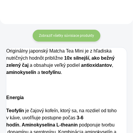
to chcelo poriadny
detox! Prípravok
Liver Detox
obsahuje 5 účinných
Zobraziť všetky súvisiace produkty
prírodných zložiek,
Originálny japonský Matcha Tea Mini je z hľadiska
ktoré prečistia
nutričných hodnôt približne
10x silnejší, ako bežný
organizmus a dodajú
zelený čaj
a obsahuje veľký podiel
antioxidantov
,
aminokyselín
a
teofylínu
.
mu pôvodnú vitalitu.
Energia
Teofylín
je čajový kofeín, ktorý sa, na rozdiel od toho
v káve, uvoľňuje postupne počas
3-6
hodín.
Aminokyselina L-theanin
podporuje tvorbu
dopamínu a serotonínu. Kombinácia aminokyselín a