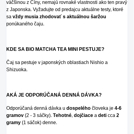
väčšinou z Číny, nemajú rovnaké vlastnosti ako ten pravý
z Japonska. Vyžadujte od predajcu aktuálne testy, ktoré
sa
vždy musia zhodovať s aktuálnou šaržou
ponúkaného čaju.
KDE SA BIO MATCHA TEA MINI PESTUJE?
Čaj sa pestuje v japonských oblastiach Nishio a
Shizuoka.
AKÁ JE ODPORÚČANÁ DENNÁ DÁVKA?
Odporúčaná denná dávka u
dospelého
človeka je
4-6
gramov
(2 - 3 sáčky).
Tehotné
,
dojčiace
a
deti
cca
2
gramy
(1 sáčok) denne.