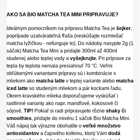
AKO SA BIO MATCHA TEA MINI PRIPRAVUJE?
Ideálnym pomocníkom na prípravu Matcha Tea je
šejker
,
poprípade uzatvárateľná fľaša (neskúšajte rozmiešať
matcha lyžičkou - nefunguje to). Do nádoby nasypte 2g (1
sáčok) Matcha Tea Mini a pridajte 300ml až 400ml
studenej alebo teplej vody a
vyšejkrujte.
Pri príprave za
tepla by teplota nemala presiahnuť 70 °C. Veľmi
obľúbenými variantami prípravy sú i kombinácie s
mliekom ako
matcha latte
v teplej variante alebo
matcha
iced latte
so studeným mliekom a pár kockami ľadu.
Okrem kravského mlieka doporučujeme vyskúšať i
rastlinné varianty ako napr. mandľové, kokosové či
sójové.
TIP!
Pokiaľ si radi pripravujete rôzne
shaky či
smoothies
, pridajte do mixéru 1 sáčok Bio Matcha Mini.
Váš nápoj tak výrazne obohatíte o
veľké množstvo
antioxidantov
a čajového kofeinu, ktorý Vám
dodá