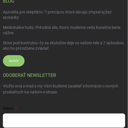
BLOG
Ajurvéda pre skeptikov: 7 princípov, ktoré dávajú zmysel aj bez
ezoteriky
Medicinálne huby: Prírodná sila, ktorú moderná veda konečne berie
vážne
Stres pod kontrolou: čo sa skutočne deje vo vašom tele a 7 spôsobov,
ako ho prirodzene zvládať
Archív
ODOBERAŤ NEWSLETTER
Vložte svoj e-mail a my Vám budeme zasielať informácie o nových
produktoch na našom e-shope.
EMAIL