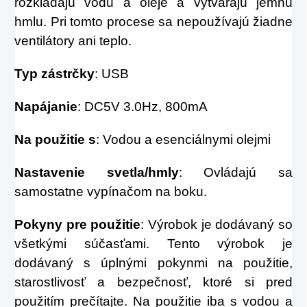
rozkladajú vodu a oleje a vytvárajú jemnú
hmlu. Pri tomto procese sa nepoužívajú žiadne
ventilátory ani teplo.
Typ zástrčky
: USB
Napájanie
: DC5V 3.0Hz, 800mA
Na použitie s
: Vodou a esenciálnymi olejmi
Nastavenie svetla/hmly
: Ovládajú sa
samostatne vypínačom na boku.
Pokyny pre použitie
: Výrobok je dodávaný so
všetkými súčasťami. Tento výrobok je
dodávaný s úplnými pokynmi na použitie,
starostlivosť a bezpečnosť, ktoré si pred
použitím prečítajte. Na použitie iba s vodou a