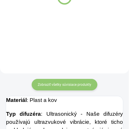
Detail
Detail
Ideálny doplnok do
Ideálny doplnok do
Vašich domovov, ktorý
Vašich domovov, ktorý
nádherne prevonia
nádherne prevonia
miestnosti a dokáže
miestnosti a dokáže Vám
zlepšiť náladu. Aróma
zlepšiť náladu. Aróma
difúzery sú vhodné pre
difuzéry sú vhodné pre
aromaterapiu,
aromaterapiu,
chromoterapiu, vzhľadom
chromoterapiu, vzhľadom
na svoj dizajn sú aj
k svojmu dizajnu sú aj
Zobraziť všetky súvisiace produkty
štýlovým interiérovým
štýlovým interiérovým
doplnkom.
doplnkom.
Materiál
: Plast a kov
Typ difuzéra
: Ultrasonický - Naše difuzéry
používajú ultrazvukové vibrácie, ktoré ticho