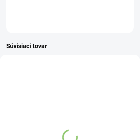
DETAILNÉ INFORMÁCIE
OPÝTAŤ SA
STRÁŽIŤ
Súvisiaci tovar
AKCIA
AKCIA
9182
6705
VIAC ZA MENEJ
VIAC ZA MENEJ
VYPREDANÉ
VYPREDANÉ
Sixtol Aróma difúzer
Aroma Difuzér Palm
Stone čierny lesk 500ml
biely lesk + darček 1ks
€44,17
€24,19