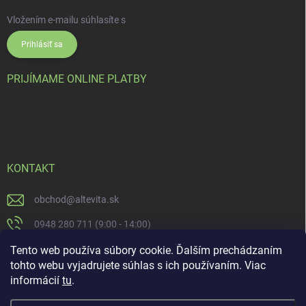
Vložením e-mailu súhlasíte s
podmienkami ochrany osobných údajov
Prihlásiť sa
PRIJÍMAME ONLINE PLATBY
KONTAKT
obchod
@
altevita.sk
0948 280 711 (9:00 - 14:00)
Altevita.sk
Tento web používa súbory cookie. Ďalším prechádzaním
tohto webu vyjadrujete súhlas s ich používaním. Viac
altevita
informácií
tu
.