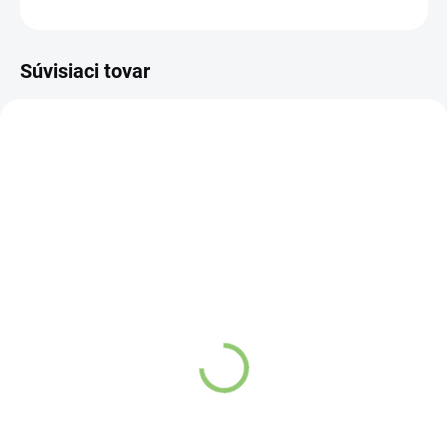
OPÝTAŤ SA
STRÁŽIŤ
Súvisiaci tovar
VIAC ZA MENEJ
VIAC ZA MENEJ
11813
9541
SKLADOM
(>5 KS)
SKLADOM
(>5 KS)
Altevita Guličkové pero z
Altevita sklenená fľaša
recyklovaného papiera
na vodu 1ks
1ks
€10,96
€0,89
Do košíka
Do košíka