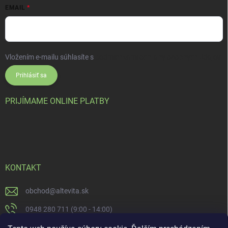
EMAIL
Vložením e-mailu súhlasíte s
podmienkami ochrany osobných údajov
Prihlásiť sa
PRIJÍMAME ONLINE PLATBY
KONTAKT
obchod
@
altevita.sk
0948 280 711 (9:00 - 14:00)
Altevita.sk