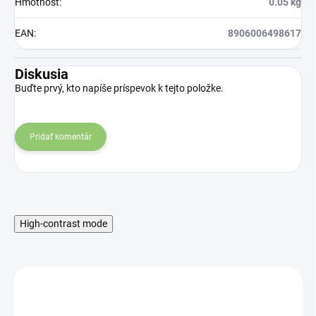
Hmotnosť
:
0.05 kg
EAN
:
8906006498617
Diskusia
Buďte prvý, kto napíše príspevok k tejto položke.
Pridať komentár
High-contrast mode