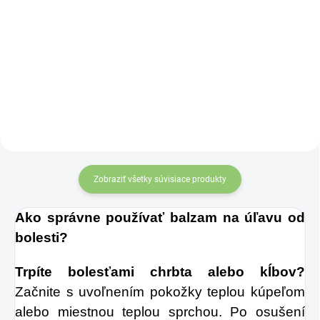
Zažite pravú
Úžasné vlastnosti
osviežujúcu chuť s
semien čiernej rasce
Charlie's Organics.
poznali už v
Táto perlivá voda s
starovekom Egypte.
prírodnou
maracujovou šťavou
je vyrobená z BIO
certifikovaných
Zobraziť všetky súvisiace produkty
prísad. Je skvelá na
Ako správne používať balzam na úľavu od
zahnanie smädu
bolesti?
alebo len ako
osvieženie v týchto
Trpíte bolesťami chrbta alebo kĺbov?
sparných dňoch.
Začnite s uvoľnením pokožky teplou kúpeľom
alebo miestnou teplou sprchou. Po osušení