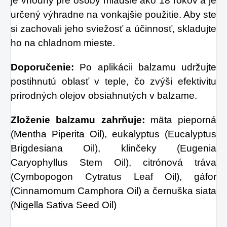
je vhodný pre osoby mladšie ako 18 rokov a je
určený výhradne na vonkajšie použitie. Aby ste
si zachovali jeho sviežosť a účinnosť, skladujte
ho na chladnom mieste.
Doporučenie:
Po aplikácii balzamu udržujte
postihnutú oblasť v teple, čo zvýši efektivitu
prírodných olejov obsiahnutých v balzame.
Zloženie balzamu zahrňuje:
mäta pieporná
(Mentha Piperita Oil), eukalyptus (Eucalyptus
Brigdesiana Oil), klinčeky (Eugenia
Caryophyllus Stem Oil), citrónová tráva
(Cymbopogon Cytratus Leaf Oil), gáfor
(Cinnamomum Camphora Oil) a černuška siata
(Nigella Sativa Seed Oil)