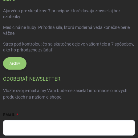
Ajurvéda pre skeptikov: 7 princípov, ktoré dávajú zmysel aj bez
ezoteriky
Medicinálne huby: Prírodná sila, ktorú moderná veda konečne berie
vážne
Stres pod kontrolou: čo sa skutočne deje vo vašom tele a 7 spôsobov,
ako ho prirodzene zvládať
Archív
ODOBERAŤ NEWSLETTER
Vložte svoj e-mail a my Vám budeme zasielať informácie o nových
produktoch na našom e-shope.
EMAIL