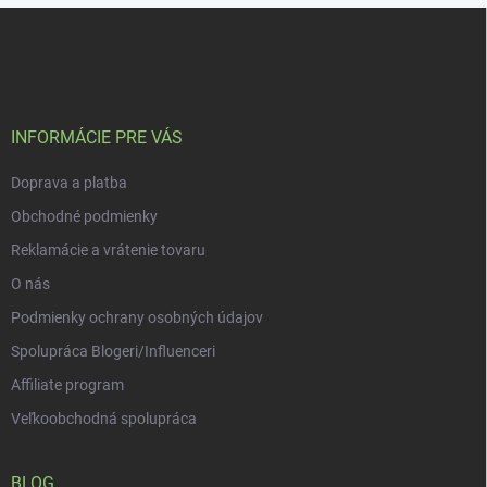
Z
á
p
ä
t
i
INFORMÁCIE PRE VÁS
e
Doprava a platba
Obchodné podmienky
Reklamácie a vrátenie tovaru
O nás
Podmienky ochrany osobných údajov
Spolupráca Blogeri/Influenceri
Affiliate program
Veľkoobchodná spolupráca
BLOG