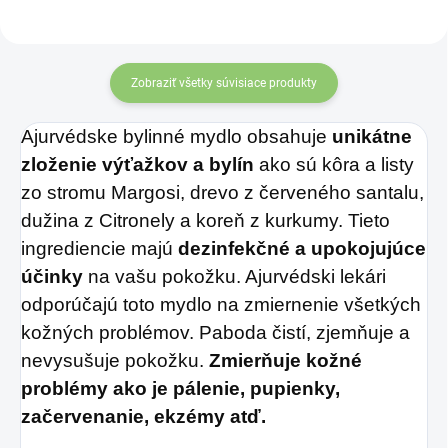
maracujovou šťavou
je vyrobená z BIO
certifikovaných
Zobraziť všetky súvisiace produkty
prísad. Je skvelá na
Ajurvédske bylinné mydlo obsahuje
unikátne
zahnanie smädu
zloženie výťažkov a bylín
ako sú kôra a listy
alebo len ako
zo stromu Margosi, drevo z červeného santalu,
osvieženie v týchto
dužina z Citronely a koreň z kurkumy. Tieto
sparných dňoch.
ingrediencie majú
dezinfekčné a upokojujúce
účinky
na vašu pokožku. Ajurvédski lekári
odporúčajú toto mydlo na zmiernenie všetkých
kožných problémov. Paboda čistí, zjemňuje a
nevysušuje pokožku.
Zmierňuje kožné
problémy ako je pálenie, pupienky,
začervenanie, ekzémy atď.