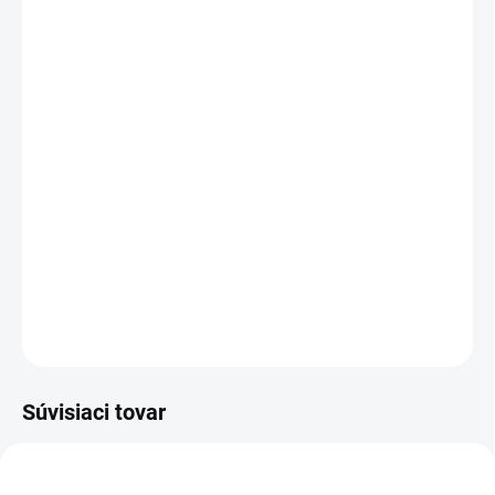
3 ks = zľava 4 %
€3,14
/ ks
4 a viac ks = zľava 5 %
€3,11
/ ks
Ušetríte
€0
Ajurvédski lekári odporúčajú toto mydlo na
zmiernenie všetkých kožných problémov
.
Paboda čistí, zjemňuje a
nevysušuje
pokožku
.
DETAILNÉ INFORMÁCIE
OPÝTAŤ SA
STRÁŽIŤ
Súvisiaci tovar
VIAC ZA MENEJ
VIAC ZA MENEJ
19545
19262