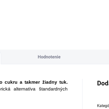
Do košíka
nske mince
zviazané
ervenou šnúrkou
Sklenená fľaša Altevi
bolizujú nevyčerpateľný
oj príjmov a vytvárajú
iaznivé vibrácie pre
ančnú stabilitu. Účinok
ncí zvyšuje „nekonečný
l šťastia“ na konci šnúrky.
Hodnotenie
ete ich nosiť v aktovke,
belke alebo ich môžete
vesiť v byte, či na
covisku.
 cukru a takmer žiadny tuk.
Dod
ická alternatíva štandardných
Kategó