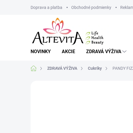
Prejsť
Doprava a platba
Obchodné podmienky
Reklam
na
obsah
NOVINKY
AKCIE
ZDRAVÁ VÝŽIVA
Domov
ZDRAVÁ VÝŽIVA
Cukríky
PANDY FIZ
Neohodnotené
Podrobnosti hodnote
VIAC ZA MENEJ