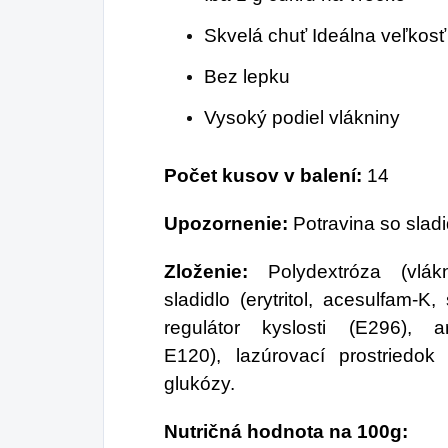
Skvelá chuť
Ideálna veľkosť
Bez lepku
Vysoký podiel vlákniny
Počet kusov v balení:
14
Upozornenie:
Potravina so sladi
Zloženie:
Polydextróza (vlákni
sladidlo (erytritol, acesulfam-K,
regulátor kyslosti (E296), 
E120),
lazúrovací prostriedok 
glukózy.
Nutričná hodnota na 100g: