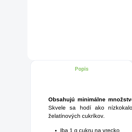
Do košíka
Čí
č
sym
zdr
pr
fin
mi
uzo
Popis
Môž
ka
za
pra
Obsahujú minimálne množstvo
Skvele sa hodí ako nízkokalor
želatínových cukríkov.
Iba 1 g cukru na vrecko