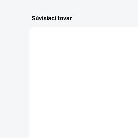
Súvisiaci tovar
VIAC ZA MENEJ
VIAC Z
9541
SKLADOM
(>5 KS)
Zá
Altevita Guličkové pero z
čí
recyklovaného papiera
€4
1ks
€0,89