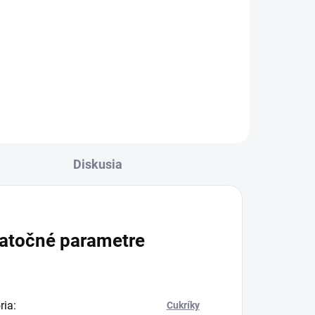
Trápia vás časté
zdravotné problémy
ta
a necítite sa dobre vo
svojej koži?
Pravdepodobne by to
chcelo poriadny detox!
Prípravok Liver Detox
Diskusia
obsahuje 5 účinných
prírodných zložiek,
ktoré prečistia
atočné parametre
organizmus a dodajú
mu pôvodnú vitalitu.
ria
:
Cukríky