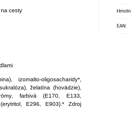
 na cesty
Hmotn
EAN
:
dlami
na), izomalto-oligosacharidy*,
 sukralóza), želatína (hovädzie),
arómy, farbivá (E170, E133,
(erytritol, E296, E903).* Zdroj