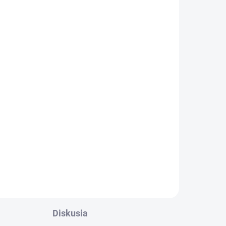
ADOM
VYPREDANÉ
4 KS)
Závesný talizman – 3
čínske mince 1 kus
€4,37
Detail
Čínske mince
zviazané
červenou šnúrkou
symbolizujú nevyčerpateľný
zdroj príjmov a vytvárajú
kom
priaznivé vibrácie pre
finančnú stabilitu. Účinok
mincí zvyšuje „nekonečný
uzol šťastia“ na konci šnúrky.
Môžete ich nosiť v aktovke,
Diskusia
kabelke alebo ich môžete