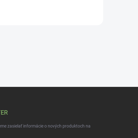
TER
eme zasielať informácie o nových produktoch na