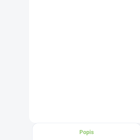
SKLADOM
(>5 KS)
Cha
Altevita Guličkové pero z
pi
recyklovaného papiera
šť
1ks
€1
€0,89
Do košíka
Za
os
Ch
pe
ma
vy
cer
Popis
Je