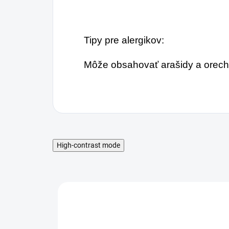
Tipy pre alergikov:
Môže obsahovať arašidy a orech
High-contrast mode
MAXIMÁLNA ZĽAVA
10%
MNOŽSTEVNÁ ZĽAVA