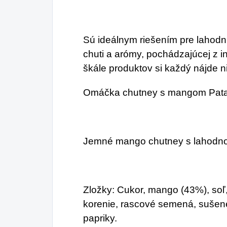
sm
os
Sú ideálnym riešením pre lahodn
sp
chuti a arómy, pochádzajúcej z i
škále produktov si každý nájde n
Omáčka chutney s mangom Pata
Jemné mango chutney s lahodno
Zložky: Cukor, mango (43%), soľ,
korenie, rascové semená, sušené 
papriky.