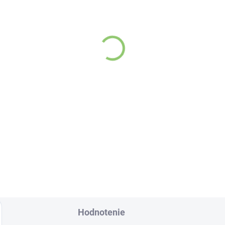
VYPREDANÉ
SKL
(
rlie's Organics sýtená
Dabur Multivitamínový
tná voda s maracujovou
regeneračný vlasový
avou 330 ml
kondicionér s čiernou
,45
rascou 200ml
€5,94
Detail
Do košíka
žite pravú
Úžasné vlastnosti
viežujúcu chuť s
semien čiernej rasce
arlie's Organics. Táto
poznali už v starove
rlivá voda s prírodnou
Egypte.
racujovou šťavou je
robená z BIO
tifikovaných prísad.
Hodnotenie
 skvelá na zahnanie