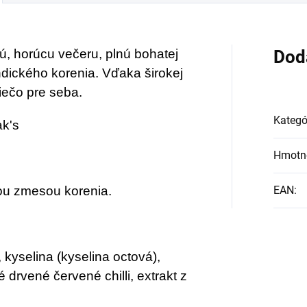
ädu alebo len ako
vieženie v týchto
ú, horúcu večeru, plnú bohatej
Dod
arných dňoch.
ndického korenia. Vďaka širokej
iečo pre seba.
Kategó
k's
Hmotn
u zmesou korenia.
EAN
:
 kyselina (kyselina octová),
drvené červené chilli, extrakt z