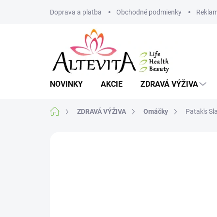
Prejsť
Doprava a platba
Obchodné podmienky
Reklam
na
obsah
NOVINKY
AKCIE
ZDRAVÁ VÝŽIVA
Domov
ZDRAVÁ VÝŽIVA
Omáčky
Patak's S
Neohodnotené
Podrobnosti hodnote
VIAC ZA MENEJ