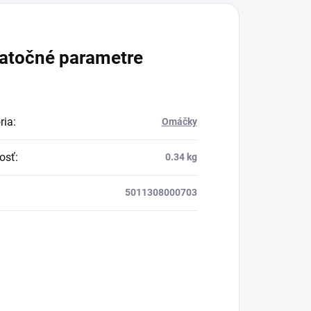
zavesiť v byte, či na
pracovisku.
atočné parametre
ria
:
Omáčky
osť
:
0.34 kg
5011308000703