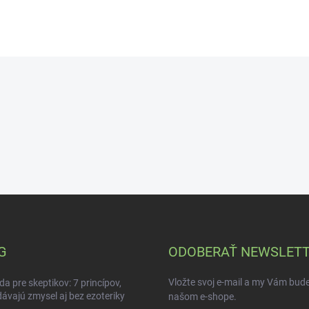
erstvosť uchová.
G
ODOBERAŤ NEWSLET
Vložte svoj e-mail a my Vám bud
da pre skeptikov: 7 princípov,
dávajú zmysel aj bez ezoteriky
našom e-shope.