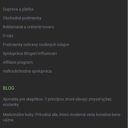
e
Doprava a platba
Obchodné podmienky
Reklamácie a vrátenie tovaru
O nás
Podmienky ochrany osobných údajov
Spolupráca Blogeri/Influenceri
Affiliate program
Veľkoobchodná spolupráca
BLOG
Ajurvéda pre skeptikov: 7 princípov, ktoré dávajú zmysel aj bez
ezoteriky
Medicinálne huby: Prírodná sila, ktorú moderná veda konečne berie
vážne