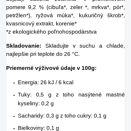
sparných dňoch.
pomere 9,2 % (cibuľa*, zeler *, mrkva*, pór*,
petržlen*), ryžová múka*, kukuričný škrob*,
kvasnicový extrakt, korenie*
*z ekologického poľnohospodárstva
Skladovanie:
Skladujte v suchu a chlade,
najlepšie pri teplote do 26 °C.
Priemerné výživové údaje v 100g:
Energia:
26 kJ / 6 kcal
Tuky:
0,5 g
z toho nasýtené mastné
kyseliny:
0,2 g
Sacharidy:
0,3 g
z toho cukry:
0,1 g
Bielkoviny:
0,1 g