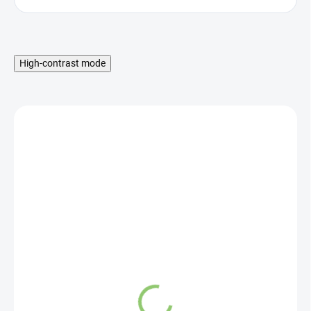
High-contrast mode
SKLADOM
PROBIO BIO Bujón kurací
- kocky 6 x 0,5 l 66 g
2,13 €