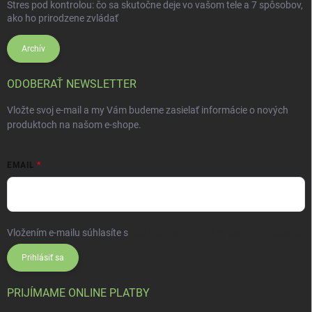
Stres pod kontrolou: čo sa skutočne deje vo vašom tele a 7 spôsobov,
ako ho prirodzene zvládať
Archív
ODOBERAŤ NEWSLETTER
Vložte svoj e-mail a my Vám budeme zasielať informácie o nových
produktoch na našom e-shope.
EMAIL
Vložením e-mailu súhlasíte s
podmienkami ochrany osobných údajov
Prihlásiť sa
PRIJÍMAME ONLINE PLATBY