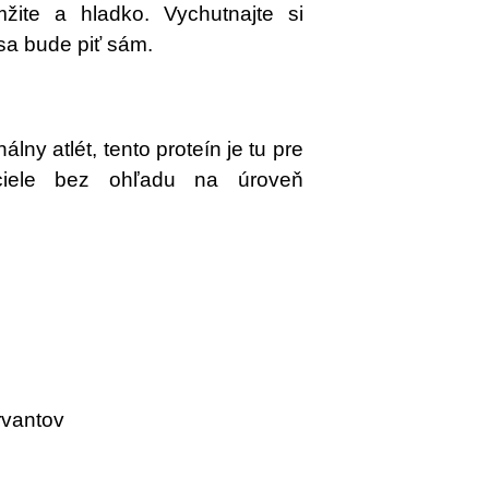
žite a hladko. Vychutnajte si
sa bude piť sám.
álny atlét, tento proteín je tu pre
ciele bez ohľadu na úroveň
rvantov