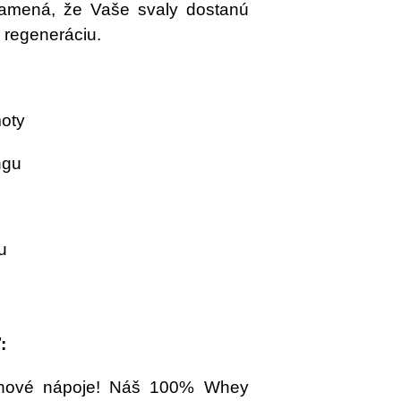
znamená, že Vaše svaly dostanú
a regeneráciu.
moty
ngu
u
:
eínové nápoje! Náš 100% Whey