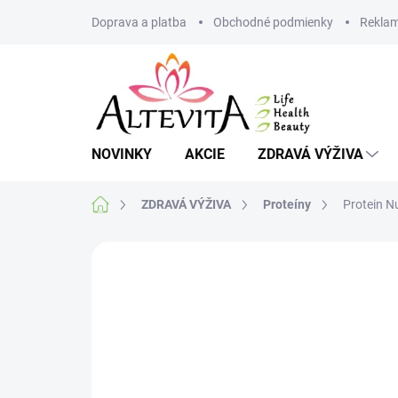
Prejsť
Doprava a platba
Obchodné podmienky
Reklam
na
obsah
NOVINKY
AKCIE
ZDRAVÁ VÝŽIVA
Domov
ZDRAVÁ VÝŽIVA
Proteíny
Protein N
Neohodnotené
Podrobnosti hodnote
MNOŽSTEVNÁ ZĽAVA
VIAC ZA MENEJ