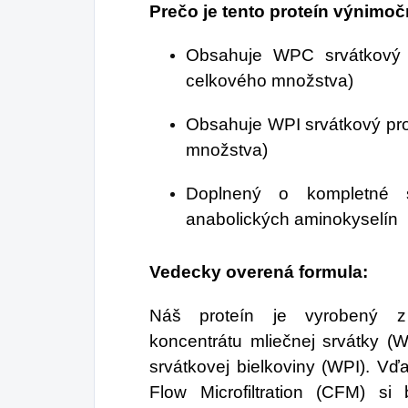
Prečo je tento proteín výnimo
Obsahuje WPC srvátkový 
celkového množstva)
Obsahuje WPI srvátkový pro
množstva)
Doplnený o kompletné 
anabolických aminokyselín
Vedecky overená formula:
Náš proteín je vyrobený z p
koncentrátu mliečnej srvátky (W
srvátkovej bielkoviny (WPI). Vďa
Flow Microfiltration (CFM) si