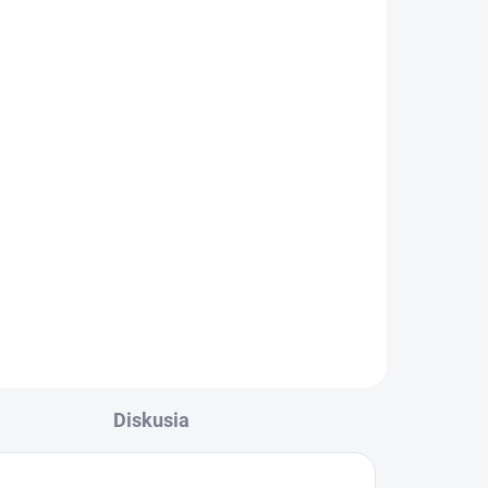
Závesný talizman – 3
čínske mince 1 kus
es
€4,37
Detail
Čínske mince
zviazané
červenou šnúrkou
symbolizujú nevyčerpateľný
tes
zdroj príjmov a vytvárajú
ia
,
priaznivé vibrácie pre
ry!
finančnú stabilitu. Účinok
mincí zvyšuje „nekonečný
uzol šťastia“ na konci šnúrky.
Môžete ich nosiť v aktovke,
Diskusia
kabelke alebo ich môžete
zavesiť v byte, či na