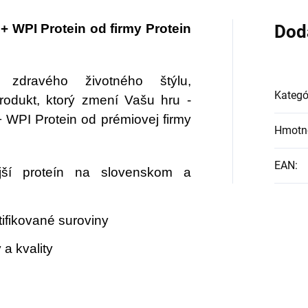
 WPI Protein od firmy Protein
Dod
 zdravého životného štýlu,
Kategó
odukt, ktorý zmení Vašu hru -
WPI Protein od prémiovej firmy
Hmotn
EAN
:
jší proteín na slovenskom a
tifikované suroviny
a kvality