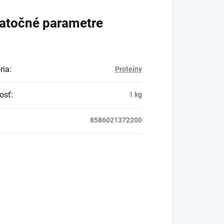
pracovisku.
atočné parametre
ria
:
Proteíny
osť
:
1 kg
8586021372200