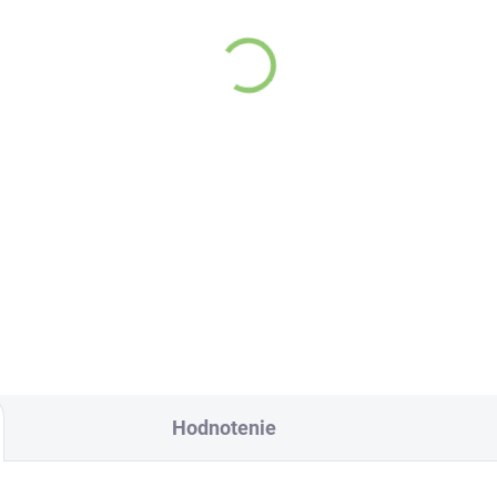
(>5 KS)
Hydro Balance
evita sklenená fľaša
Watermelon electrolyt
 vodu 1ks
4,7g
0,96
€1,07
Do košíka
Do košíka
lenená fľaša Altevita
Hydro Balance
Watermelon Electroly
– Dokonalá
hydratác
ktorá mení pravidlá h
Hodnotenie