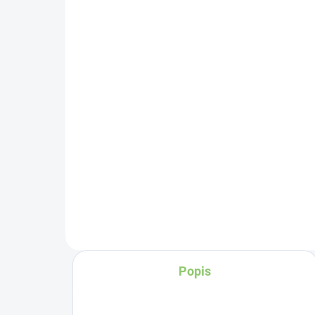
Altevita Guličkové pero z
Alt
recyklovaného papiera
na
1ks
€1
€0,89
Do košíka
Sk
Popis