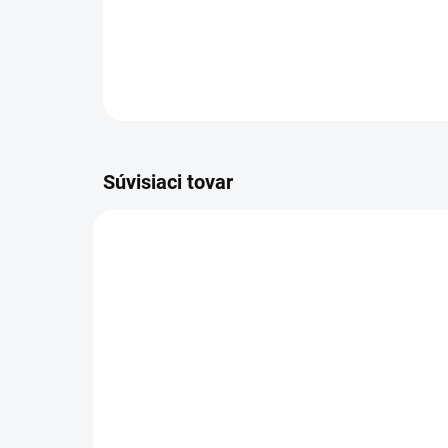
Súvisiaci tovar
VIAC ZA MENEJ
VIAC Z
9541
SKLADOM
(>5 KS)