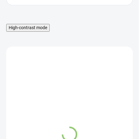
High-contrast mode
SKLADOM
2 + 1 zadarmo Kapsule
prázdne veľkosť 00 -
VEGANSKÉ 300ks