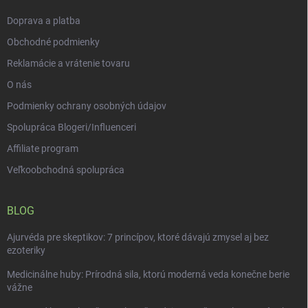
e
Doprava a platba
Obchodné podmienky
Reklamácie a vrátenie tovaru
O nás
Podmienky ochrany osobných údajov
Spolupráca Blogeri/Influenceri
Affiliate program
Veľkoobchodná spolupráca
BLOG
Ajurvéda pre skeptikov: 7 princípov, ktoré dávajú zmysel aj bez
ezoteriky
Medicinálne huby: Prírodná sila, ktorú moderná veda konečne berie
vážne