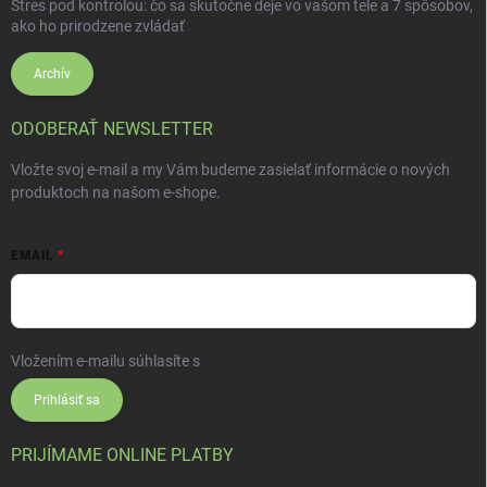
Stres pod kontrolou: čo sa skutočne deje vo vašom tele a 7 spôsobov,
ako ho prirodzene zvládať
Archív
ODOBERAŤ NEWSLETTER
Vložte svoj e-mail a my Vám budeme zasielať informácie o nových
produktoch na našom e-shope.
EMAIL
Vložením e-mailu súhlasíte s
podmienkami ochrany osobných údajov
Prihlásiť sa
PRIJÍMAME ONLINE PLATBY