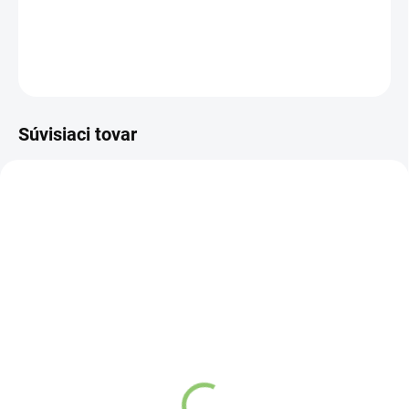
DETAILNÉ INFORMÁCIE
OPÝTAŤ SA
STRÁŽIŤ
Súvisiaci tovar
VIAC ZA MENEJ
VIAC ZA MENEJ
AY21
FL01
SKLADOM
(>5 KS)
SKLADOM
(>5 KS)
Water & Shake Bottle
Kapsule prázdne veľkosť
€1,66
00 - VEGANSKÉ 100ks