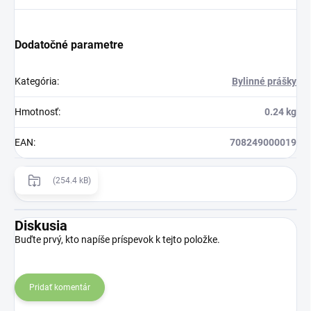
Dodatočné parametre
Kategória
:
Bylinné prášky
Hmotnosť
:
0.24 kg
EAN
:
708249000019
(254.4 kB)
Diskusia
Buďte prvý, kto napíše príspevok k tejto položke.
Pridať komentár