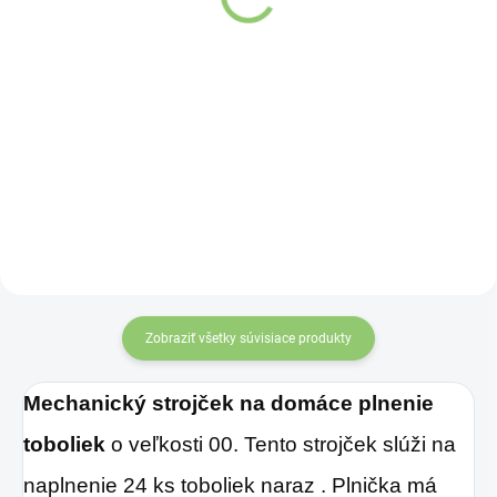
€5,36
Do košíka
Do košíka
Praktická fľaša v
objeme 500ml
Vyrobené z
vhodná na
miešanie
buničinovej vlákniny.
a šejkovanie
nápojov
.
Zobraziť všetky súvisiace produkty
Mechanický strojček na domáce plnenie
toboliek
o veľkosti 00. Tento strojček slúži na
naplnenie 24 ks toboliek naraz . Plnička má