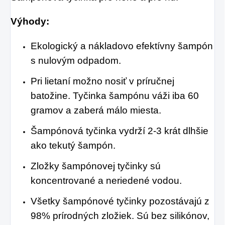
zavesiť v byte, či na
alebo len ako
Výhody:
pracovisku.
osvieženie v týchto
Ekologický a nákladovo efektívny šampón
sparných dňoch.
s nulovým odpadom.
Pri lietaní možno nosiť v príručnej
batožine. Tyčinka šampónu váži iba 60
gramov a zaberá málo miesta.
Šampónová tyčinka vydrží 2-3 krát dlhšie
ako tekutý šampón.
Zložky šampónovej tyčinky sú
koncentrované a neriedené vodou.
Všetky šampónové tyčinky pozostávajú z
98% prírodných zložiek. Sú bez silikónov,