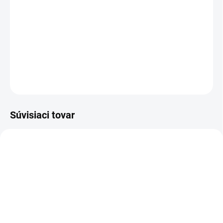
odpadom.
Šťavnatá, sofistikovaná vôňa
jasne červených lesných brusníc, rovnováha
sladkosti a sviežosti.
DETAILNÉ INFORMÁCIE
OPÝTAŤ SA
STRÁŽIŤ
Súvisiaci tovar
VIAC ZA MENEJ
VIAC ZA MENEJ
19545
9122
VYPREDANÉ
VYPREDANÉ