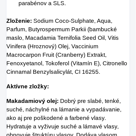
parabénov a SLS.
Zloženie:
Sodium Coco-Sulphate, Aqua,
Parfum, Butyrospermum Parkii (bambucké
maslo, Macadamia Ternifolia Seed Oil, Vitis
Vinifera (Hroznový) Olej, Vaccinium
Macrocarpon Fruit (Cranberry) Extrakt,
Fenoxyetanol, Tokoferol (Vitamín E), Citronello
Cinnamal Benzylsalicylát, CI 16255.
Aktívne zložky:
Makadamiový olej:
Dobrý pre slabé, tenké,
suché, náchylné na lámanie a vypadávanie,
ako aj pre poškodené a farbené vlasy.
Hydratuje a vyživuje suché a lámavé vlasy,
obnovuje štruktúru vlasov. Dodáva vlasom