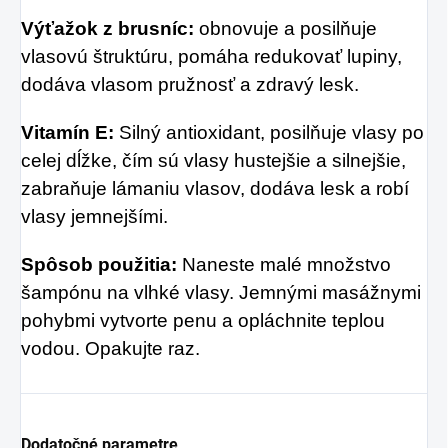
Výťažok z brusníc:
obnovuje a posilňuje
vlasovú štruktúru, pomáha redukovať lupiny,
dodáva vlasom pružnosť a zdravý lesk.
Vitamín E:
Silný antioxidant, posilňuje vlasy po
celej dĺžke, čím sú vlasy hustejšie a silnejšie,
zabraňuje lámaniu vlasov, dodáva lesk a robí
vlasy jemnejšími.
Spôsob použitia:
Naneste malé množstvo
šampónu na vlhké vlasy. Jemnými masážnymi
pohybmi vytvorte penu a opláchnite teplou
vodou. Opakujte raz.
Dodatočné parametre