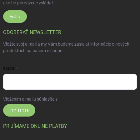
ako ho prirodzene zvládať
Archív
ODOBERAŤ NEWSLETTER
Vložte svoj e-mail a my Vám budeme zasielať informácie o nových
produktoch na našom e-shope.
EMAIL
Vložením e-mailu súhlasíte s
podmienkami ochrany osobných údajov
Prihlásiť sa
PRIJÍMAME ONLINE PLATBY