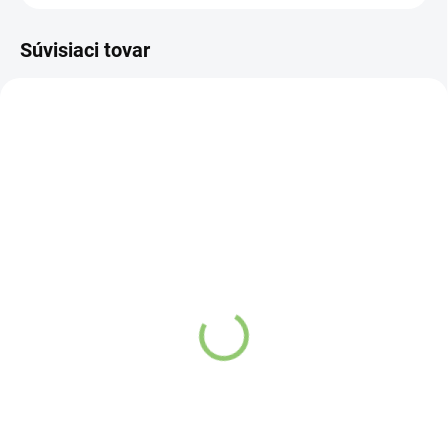
Súvisiaci tovar
VIAC ZA MENEJ
VIAC ZA MENEJ
3671
VZ03
SKLADOM
SKLADOM
(>5 KS)
(>5 KS)
Kyosun Bio Matcha Tea 2
Link SAMAHAN 4g
g
€0,75
€0,54
Do košíka
Do košíka
Samahan
J
edná sa o
ajurvédsky bylinný