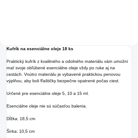
najobľúbenejšie
čaj
je prírodný
balenie
v našej
bylinný prípravok,
ponuke.
Matcha Tea
ktorý
prináša rýchlu
je z hľadiska
úľavu od príznakov
nutričných hodnôt
nachladenia, kašľu,
Kufrík na esenciálne oleje 18 ks
približne 10 x
nádchy i bolesti
silnejší, než bežný
Praktický kufrík z kvalitného a odolného materiálu vám umožní
hlavy.
mať svoje obľúbené esenciálne oleje vždy po ruke aj na
zelený čaj.
cestách. Vnútro materiálu je vybavené praktickou penovou
výplňou, aby boli fľaštičky bezpečne opatrené počas ciest.
Určené pre esenciálne oleje 5, 10 a 15 ml.
Esenciálne oleje nie sú súčasťou balenia.
Dĺžka: 18,5 cm
Šírka: 10,5 cm