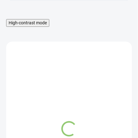
High-contrast mode
SKLADOM
Synelia Kufrík na
esenciálne oleje modrý
36ks
25,35 €