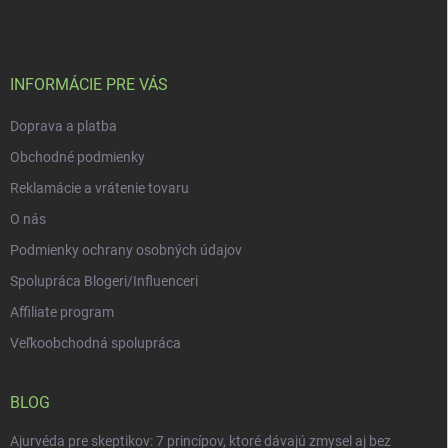
p
ä
t
i
INFORMÁCIE PRE VÁS
e
Doprava a platba
Obchodné podmienky
Reklamácie a vrátenie tovaru
O nás
Podmienky ochrany osobných údajov
Spolupráca Blogeri/Influenceri
Affiliate program
Veľkoobchodná spolupráca
BLOG
Ajurvéda pre skeptikov: 7 princípov, ktoré dávajú zmysel aj bez