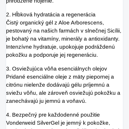
prirodzené hojenie.
2. Hĺbková hydratácia a regenerácia
Čistý organický gél z Aloe Arborescens,
pestovaný na našich farmách v slnečnej Sicílii,
je bohatý na vitamíny, minerály a antioxidanty.
Intenzívne hydratuje, upokojuje podráždenú
pokožku a podporuje jej regeneráciu.
3. Osviežujúca vôňa esenciálnych olejov
Pridané esenciálne oleje z mäty piepornej a
citrónu nielenže dodávajú gélu príjemnú a
sviežu vôňu, ale zároveň osviežujú pokožku a
zanechávajú ju jemnú a voňavú.
4. Bezpečný pre každodenné použitie
Vonderweid SilverGel je jemný k pokožke,