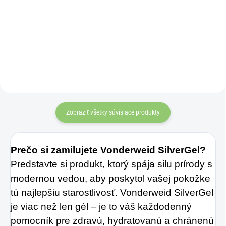
Zažite pravú
Úžasné vlastnosti
osviežujúcu chuť s
semien čiernej rasce
Charlie's Organics.
poznali už v
Táto perlivá voda s
starovekom Egypte.
prírodnou
maracujovou šťavou
je vyrobená z BIO
certifikovaných
Zobraziť všetky súvisiace produkty
prísad. Je skvelá na
zahnanie smädu
Prečo si zamilujete Vonderweid SilverGel?
alebo len ako
Predstavte si produkt, ktorý spája silu prírody s
osvieženie v týchto
modernou vedou, aby poskytol vašej pokožke
sparných dňoch.
tú najlepšiu starostlivosť. Vonderweid SilverGel
je viac než len gél – je to váš každodenný
pomocník pre zdravú, hydratovanú a chránenú