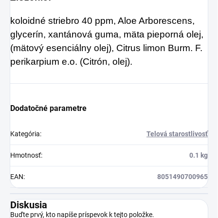
koloidné striebro 40 ppm, Aloe Arborescens,
glycerín, xantánová guma, mäta pieporná olej,
(mätový esenciálny olej), Citrus limon Burm. F.
perikarpium e.o. (Citrón, olej).
Dodatočné parametre
Kategória
:
Telová starostlivosť
Hmotnosť
:
0.1 kg
EAN
:
8051490700965
Diskusia
Buďte prvý, kto napíše príspevok k tejto položke.