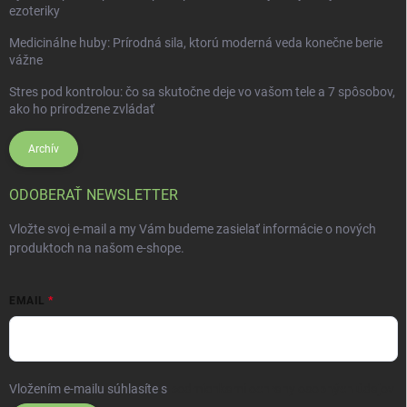
ezoteriky
Medicinálne huby: Prírodná sila, ktorú moderná veda konečne berie
vážne
Stres pod kontrolou: čo sa skutočne deje vo vašom tele a 7 spôsobov,
ako ho prirodzene zvládať
Archív
ODOBERAŤ NEWSLETTER
Vložte svoj e-mail a my Vám budeme zasielať informácie o nových
produktoch na našom e-shope.
EMAIL
Vložením e-mailu súhlasíte s
podmienkami ochrany osobných údajov