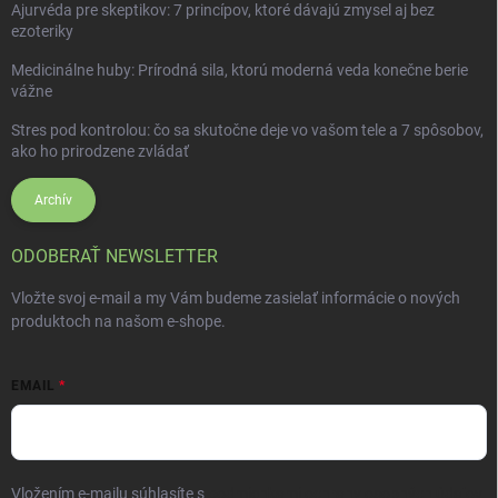
Ajurvéda pre skeptikov: 7 princípov, ktoré dávajú zmysel aj bez
ezoteriky
Medicinálne huby: Prírodná sila, ktorú moderná veda konečne berie
vážne
Stres pod kontrolou: čo sa skutočne deje vo vašom tele a 7 spôsobov,
ako ho prirodzene zvládať
Archív
ODOBERAŤ NEWSLETTER
Vložte svoj e-mail a my Vám budeme zasielať informácie o nových
produktoch na našom e-shope.
EMAIL
Vložením e-mailu súhlasíte s
podmienkami ochrany osobných údajov