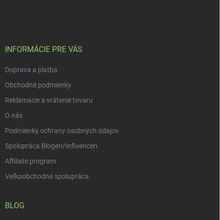
á
c
p
i
e
ä
p
t
r
i
INFORMÁCIE PRE VÁS
v
e
k
Doprava a platba
y
v
Obchodné podmienky
ý
p
Reklamácie a vrátenie tovaru
i
O nás
s
u
Podmienky ochrany osobných údajov
Spolupráca Blogeri/Influenceri
Affiliate program
Veľkoobchodná spolupráca
BLOG