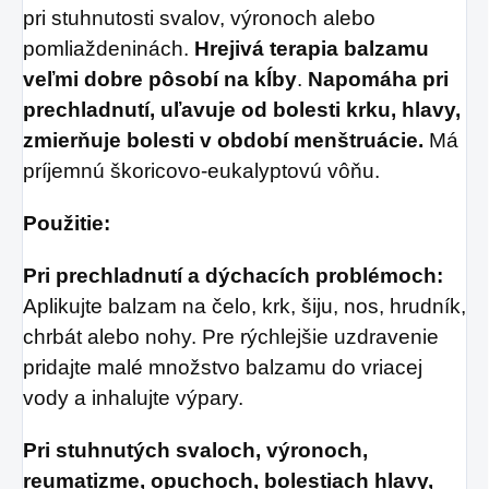
pri stuhnutosti svalov, výronoch alebo
pomliaždeninách.
Hrejivá terapia balzamu
veľmi dobre pôsobí na kĺby
.
Napomáha pri
prechladnutí, uľavuje od bolesti krku, hlavy,
zmierňuje bolesti v období menštruácie.
Má
príjemnú škoricovo-eukalyptovú vôňu.
Použitie:
Pri prechladnutí a dýchacích problémoch:
Aplikujte balzam na čelo, krk, šiju, nos, hrudník,
chrbát alebo nohy. Pre rýchlejšie uzdravenie
pridajte malé množstvo balzamu do vriacej
vody a inhalujte výpary.
Pri stuhnutých svaloch, výronoch,
reumatizme, opuchoch, bolestiach hlavy,