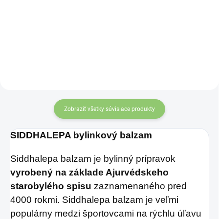
Zažite pravú
vyfarbený do sýteho
osviežujúcu chuť s
špenátovo zeleného
Charlie's Organics.
odtieňa, vzácne sa
Táto perlivá voda s
objavuje aj v bielej
prírodnou
variante.
maracujovou šťavou
je vyrobená z BIO
certifikovaných
Zobraziť všetky súvisiace produkty
prísad. Je skvelá na
SIDDHALEPA bylinkový balzam
zahnanie smädu
alebo len ako
Siddhalepa balzam je bylinný prípravok
osvieženie v týchto
vyrobený na základe Ajurvédskeho
sparných dňoch.
starobylého spisu
zaznamenaného pred
4000 rokmi. Siddhalepa balzam je veľmi
populárny medzi športovcami na rýchlu úľavu