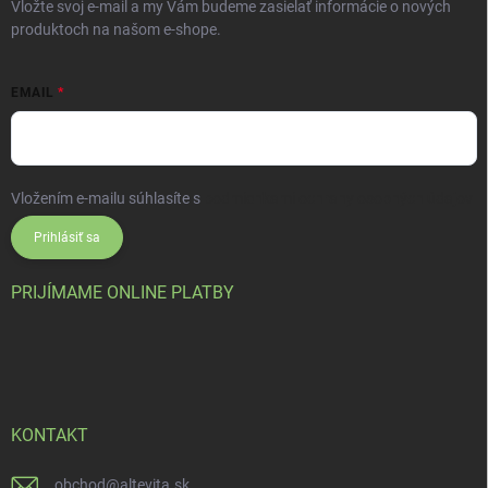
Vložte svoj e-mail a my Vám budeme zasielať informácie o nových
produktoch na našom e-shope.
EMAIL
Vložením e-mailu súhlasíte s
podmienkami ochrany osobných údajov
Prihlásiť sa
PRIJÍMAME ONLINE PLATBY
KONTAKT
obchod
@
altevita.sk