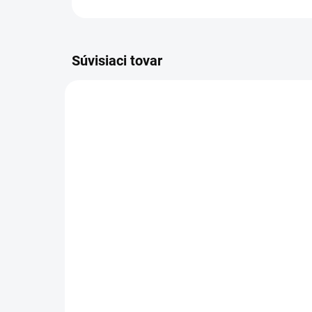
Súvisiaci tovar
VIAC ZA MENEJ
VIAC Z
19545
VYPREDANÉ
Charlie's Organics sýtená
AW
pitná voda s maracujovou
z 
šťavou 330 ml
Plo
€1,45
1k