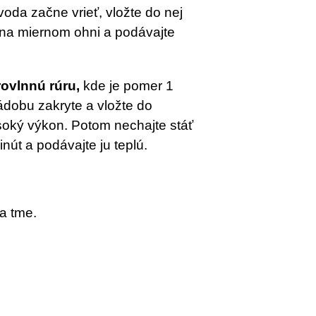
 voda začne vrieť, vložte do nej
 na miernom ohni a podávajte
rovlnnú rúru,
kde je pomer 1
Nádobu zakryte a vložte do
soký výkon. Potom nechajte stáť
inút a podávajte ju teplú.
a tme.