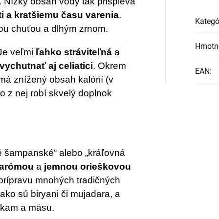
y. Nízky obsah vody tak prispieva
sti a kratšiemu času varenia
.
Kategó
ou chuťou a dlhým zrnom.
Hmotn
 Je veľmi
ľahko stráviteľná
a
ychutnať aj celiatici
. Okrem
EAN
:
á znížený obsah kalórií (v
o z nej robí skvelý doplnok
ké šampanské“ alebo „kráľovná
 arómou
a
jemnou orieškovou
 prípravu mnohých tradičných
ako sú biryani či mujadara, a
áčkam a mäsu.