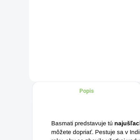
€1
Detail
Zažite pravú
Pr
osviežujúcu chuť s
šp
Charlie's Organics. Táto
d
perlivá voda s prírodnou
a
maracujovou šťavou je
vy
Plo
vyrobená z BIO
mod
certifikovaných prísad.
Popis
živ
Je skvelá na zahnanie
ama
smädu alebo len ako
osvieženie v týchto
Basmati predstavuje tú
najušľac
sparných dňoch.
môžete dopriať. Pestuje sa v Indi