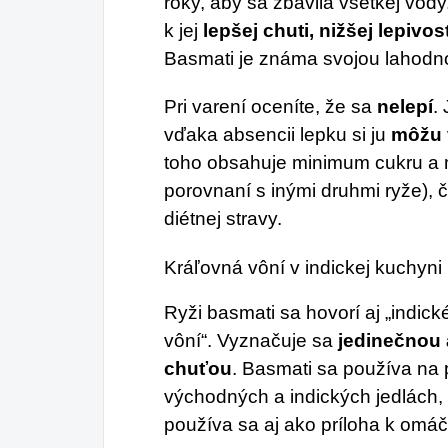
roky, aby sa zbavila všetkej vod
k jej
lepšej chuti, nižšej lepivo
Basmati je známa svojou lahodn
Pri varení oceníte, že sa
nelepí
.
vďaka absencii lepku si ju
môžu v
toho obsahuje minimum cukru a m
porovnaní s inými druhmi ryže), č
diétnej stravy.
Kráľovná vôní v indickej kuchyni
Ryži basmati sa hovorí aj „indic
vôní“. Vyznačuje sa
jedinečnou
chuťou
. Basmati sa používa na
východných a indických jedlách, 
používa sa aj ako príloha k om