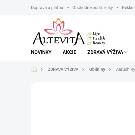
Prejsť
Doprava a platba
Obchodné podmienky
Reklam
na
obsah
NOVINKY
AKCIE
ZDRAVÁ VÝŽIVA
Domov
ZDRAVÁ VÝŽIVA
Obilniny
Aarush Ry
Neohodnotené
Podrobnosti hodnote
VIAC ZA MENEJ