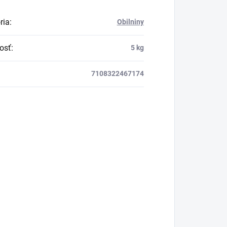
ria
:
Obilniny
osť
:
5 kg
7108322467174