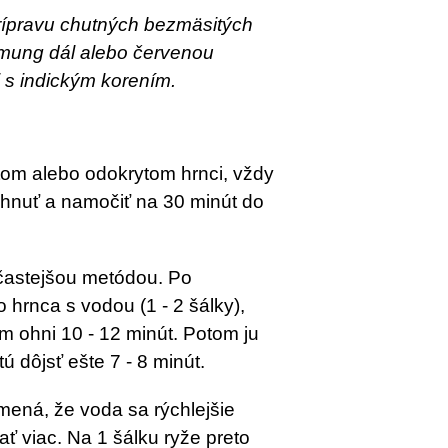
rípravu chutných bezmäsitých
mung dál
alebo
červenou
i s indickým korením.
ytom alebo odokrytom hrnci, vždy
hnuť a namočiť na 30 minút do
jčastejšou metódou. Po
 hrnca s vodou (1 - 2 šálky),
om ohni 10 - 12 minút. Potom ju
tú dôjsť ešte 7 - 8 minút.
ená, že voda sa rýchlejšie
dať viac. Na 1 šálku ryže preto