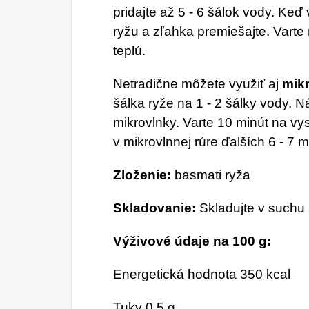
pridajte až 5 - 6 šálok vody. Keď
ryžu a zľahka premiešajte. Varte
teplú.
Netradične môžete využiť aj
mik
šálka ryže na 1 - 2 šálky vody. 
mikrovlnky. Varte 10 minút na vy
v mikrovlnnej rúre ďalších 6 - 7 m
Zloženie:
basmati ryža
Skladovanie:
Skladujte v suchu 
Výživové údaje na 100 g:
Energetická hodnota 350 kcal
Tuky 0,5 g