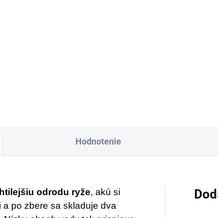
1,07
Do košíka
Do košíka
Sklenená fľaša Altevi
ívesok s plochým
icom z čipkovaného
rahokamu s
mazonitom.
Ručne
rábané v srdci Indie.
chý dizajn, elegantný a
erný, krásne zvýrazňuje
Hodnotenie
é a energizujúce odtiene
zonitu.
htilejšiu odrodu ryže
, akú si
Dod
i a po zbere sa skladuje dva