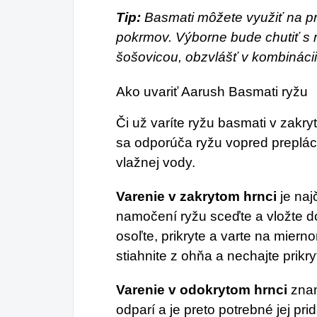
Tip:
Basmati môžete využiť na p
pokrmov. Výborne bude chutiť s
šošovicou
, obzvlášť v kombináci
Ako uvariť Aarush Basmati ryžu
Či už varíte ryžu basmati v zakr
sa odporúča ryžu vopred preplác
vlažnej vody.
Varenie v zakrytom hrnci
je na
namočení ryžu sceďte a vložte do
osoľte, prikryte a varte na miern
stiahnite z ohňa a nechajte prikry
Varenie v odokrytom hrnci
znam
odparí a je preto potrebné jej pri