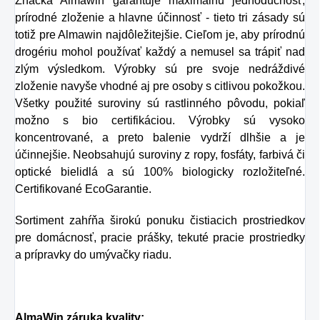
Značka Almawin garantuje maximálnu jednoduchosť,
prírodné zloženie a hlavne účinnosť - tieto tri zásady sú
totiž pre Almawin najdôležitejšie. Cieľom je, aby prírodnú
drogériu mohol používať každý a nemusel sa trápiť nad
zlým výsledkom. Výrobky sú pre svoje nedráždivé
zloženie navyše vhodné aj pre osoby s citlivou pokožkou.
Všetky použité suroviny sú rastlinného pôvodu, pokiaľ
možno s bio certifikáciou. Výrobky sú vysoko
koncentrované, a preto balenie vydrží dlhšie a je
účinnejšie. Neobsahujú suroviny z ropy, fosfáty, farbivá či
optické bielidlá a sú 100% biologicky rozložiteľné.
Certifikované EcoGarantie.
Sortiment zahŕňa širokú ponuku čistiacich prostriedkov
pre domácnosť, pracie prášky, tekuté pracie prostriedky
a prípravky do umývačky riadu.
AlmaWin záruka kvality: