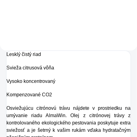
čaj
je prírodný
osviežujúcu chuť s
bylinný prípravok,
Charlie's Organics.
ktorý
prináša rýchlu
Táto perlivá voda s
úľavu od príznakov
prírodnou
nachladenia, kašľu,
maracujovou šťavou
nádchy i bolesti
Lesklý čistý riad
je vyrobená z BIO
hlavy.
certifikovaných
Svieža citrusová vôňa
prísad. Je skvelá na
Vysoko koncentrovaný
zahnanie smädu
alebo len ako
Kompenzované CO2
osvieženie v týchto
Osviežujúcu citrónovú trávu nájdete v prostriedku na
sparných dňoch.
umývanie riadu AlmaWin. Olej z citrónovej trávy z
kontrolovaného ekologického pestovania poskytuje extra
sviežosť a je šetrný k vašim rukám vďaka hydratačným