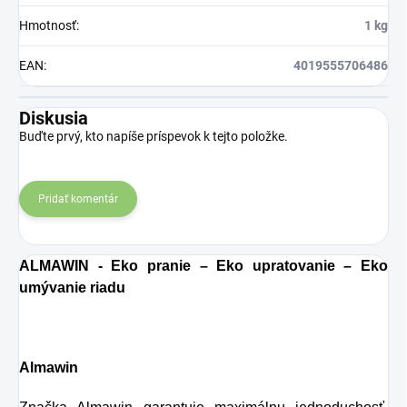
Hmotnosť
:
1 kg
EAN
:
4019555706486
Diskusia
Buďte prvý, kto napíše príspevok k tejto položke.
Pridať komentár
ALMAWIN - Eko pranie – Eko upratovanie – Eko
umývanie riadu
Almawin