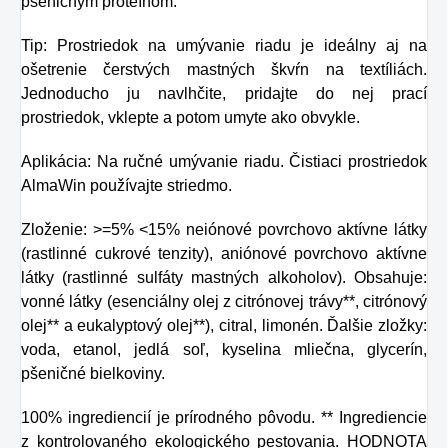
pšeničným proteínom.
Tip: Prostriedok na umývanie riadu je ideálny aj na
ošetrenie čerstvých mastných škvŕn na textíliách.
Jednoducho ju navlhčite, pridajte do nej prací
prostriedok, vklepte a potom umyte ako obvykle.
Aplikácia: Na ručné umývanie riadu. Čistiaci prostriedok
AlmaWin používajte striedmo.
Zloženie: >=5% <15% neiónové povrchovo aktívne látky
(rastlinné cukrové tenzity), aniónové povrchovo aktívne
látky (rastlinné sulfáty mastných alkoholov). Obsahuje:
vonné látky (esenciálny olej z citrónovej trávy**, citrónový
olej** a eukalyptový olej**), citral, limonén. Ďalšie zložky:
voda, etanol, jedlá soľ, kyselina mliečna, glycerín,
pšeničné bielkoviny.
100% ingrediencií je prírodného pôvodu. ** Ingrediencie
z kontrolovaného ekologického pestovania. HODNOTA