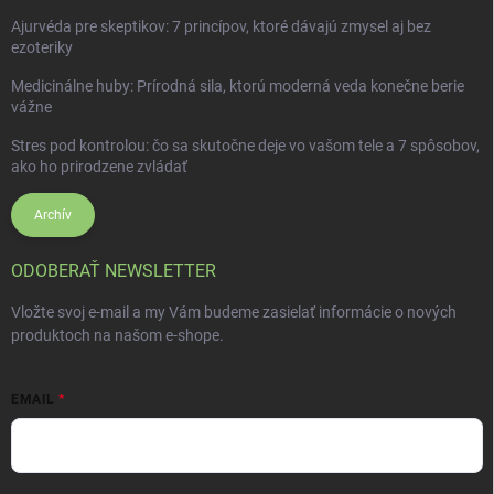
Ajurvéda pre skeptikov: 7 princípov, ktoré dávajú zmysel aj bez
ezoteriky
Medicinálne huby: Prírodná sila, ktorú moderná veda konečne berie
vážne
Stres pod kontrolou: čo sa skutočne deje vo vašom tele a 7 spôsobov,
ako ho prirodzene zvládať
Archív
ODOBERAŤ NEWSLETTER
Vložte svoj e-mail a my Vám budeme zasielať informácie o nových
produktoch na našom e-shope.
EMAIL