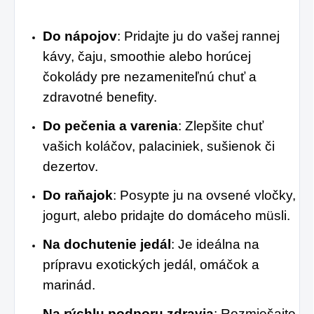
Do nápojov
: Pridajte ju do vašej rannej
kávy, čaju, smoothie alebo horúcej
čokolády pre nezameniteľnú chuť a
zdravotné benefity.
Do pečenia a varenia
: Zlepšite chuť
vašich koláčov, palaciniek, sušienok či
dezertov.
Do raňajok
: Posypte ju na ovsené vločky,
jogurt, alebo pridajte do domáceho müsli.
Na dochutenie jedál
: Je ideálna na
prípravu exotických jedál, omáčok a
marinád.
Na rýchlu podporu zdravia
: Rozmiešajte