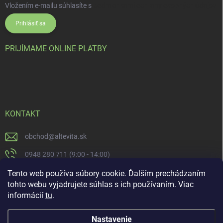
Vložením e-mailu súhlasíte s
podmienkami ochrany osobných údajov
Prihlásiť sa
PRIJÍMAME ONLINE PLATBY
KONTAKT
obchod
@
altevita.sk
0948 280 711 (9:00 - 14:00)
Altevita.sk
Tento web používa súbory cookie. Ďalším prechádzaním
tohto webu vyjadrujete súhlas s ich používaním. Viac
altevita
informácií
tu
.
Nastavenie