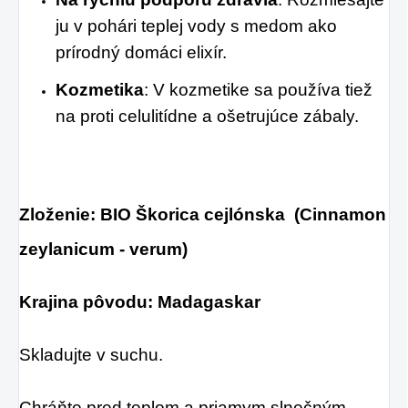
ju v pohári teplej vody s medom ako
prírodný domáci elixír.
Kozmetika
: V kozmetike sa používa tiež
na proti celulitídne a ošetrujúce zábaly.
Zloženie: BIO Škorica cejlónska (Cinnamon
zeylanicum - verum)
Krajina pôvodu: Madagaskar
Skladujte v suchu.
Chráňte pred teplom a priamym slnečným