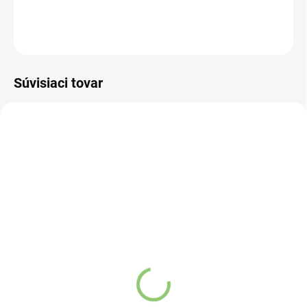
DETAILNÉ INFORMÁCIE
OPÝTAŤ SA
STRÁŽIŤ
Súvisiaci tovar
VIAC ZA MENEJ
VIAC ZA MENEJ
AY37
SF03
SKLADOM
SKLADOM
(>5 KS)
(>5 KS)
Altevita BIO Kurkuma
Altevita BIO ORGANIC
250g
Chia semienka 250g
€6,38
€4,28