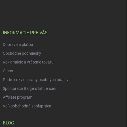
Z
á
p
ä
t
i
INFORMÁCIE PRE VÁS
e
Doprava a platba
Obchodné podmienky
Reklamácie a vrátenie tovaru
O nás
Podmienky ochrany osobných údajov
Spolupráca Blogeri/Influenceri
Affiliate program
Veľkoobchodná spolupráca
BLOG