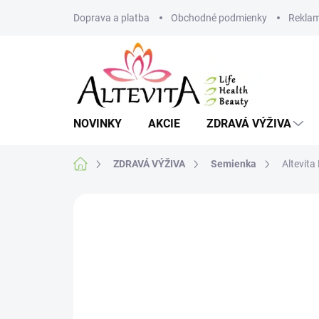
Prejsť
Doprava a platba
Obchodné podmienky
Reklam
na
obsah
NOVINKY
AKCIE
ZDRAVÁ VÝŽIVA
Domov
ZDRAVÁ VÝŽIVA
Semienka
Altevit
1 hodnotenie
Podrobnosti hodnoteni
VIAC ZA MENEJ