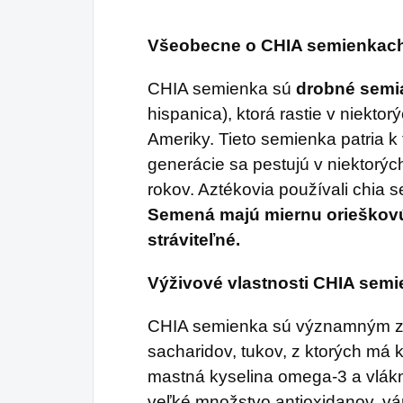
dýchanie.
Všeobecne o CHIA semienkac
CHIA semienka sú
drobné semia
hispanica), ktorá rastie v niektor
Ameriky. Tieto semienka patria k
generácie sa pestujú v niektorýc
rokov. Aztékovia používali chia
Semená majú miernu orieškovú
stráviteľné.
Výživové vlastnosti CHIA sem
CHIA semienka sú významným zdr
sacharidov, tukov, z ktorých má
mastná kyselina omega-3 a vlák
veľké množstvo antioxidanov, vá