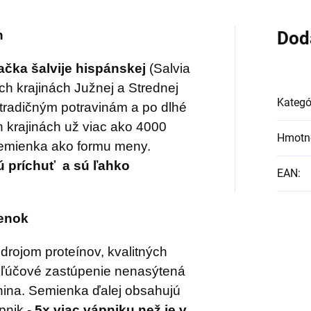
h
Dod
čka šalvije hispánskej
(Salvia
ých krajinách Južnej a Strednej
Kategó
 tradičným potravinám a po dlhé
h krajinách už viac ako 4000
Hmotn
 semienka ako formu meny.
 príchuť a sú ľahko
EAN
:
ienok
ojom proteínov, kvalitných
 kľúčové zastúpenie nenasýtená
nina. Semienka ďalej obsahujú
pnik -
5x viac vápniku než je v