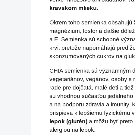
kravskom mlieku.
Okrem toho semienka obsahujú že
magnézium, fosfor a ďalšie dôleži
a E.
Semienka sú schopné význa
krvi, pretože napomáhajú predl
skonzumovaných cukrov na gluk
CHIA semienka sú významným do
vegetariánov, vegánov, osoby s
rade pre dojčatá, malé deti a tie
sú vhodnou súčasťou jedálneho l
a na podporu zdravia a imunity.
prispieva k lepšiemu fyzickému 
lepok (glutén)
a môžu byť preto
alergiou na lepok.