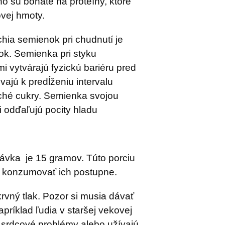
ho sú bohaté na proteíny, ktoré
vej hmoty.
ia semienok pri chudnutí je
ok. Semienka pri styku
i vytvárajú fyzickú bariéru pred
vajú k predĺženiu intervalu
hé cukry. Semienka svojou
i odďaľujú pocity hladu
vka je 15 gramov. Túto porciu
 a konzumovať ich postupne.
rvný tlak. Pozor si musia dávať
príklad ľudia v staršej vekovej
jú srdcové problémy alebo užívajú