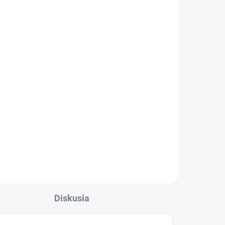
5 KS)
Charlie's Organics sýtená
pitná voda s maracujovou
atu
šťavou 330 ml
€1,45
Detail
Zažite pravú
osviežujúcu chuť s
Charlie's Organics. Táto
perlivá voda s prírodnou
maracujovou šťavou je
ži!
vyrobená z BIO
certifikovaných prísad.
Diskusia
Je skvelá na zahnanie
smädu alebo len ako