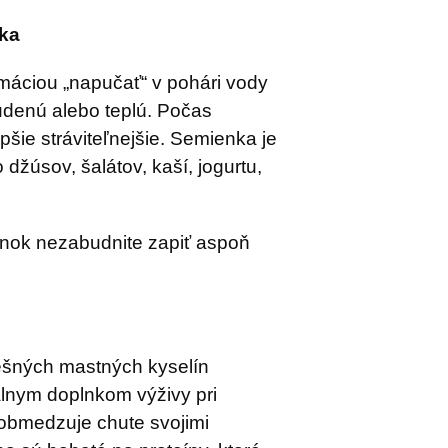
ka
áciou „napučať“ v pohári vody
udenú alebo teplú. Počas
pšie stráviteľnejšie. Semienka je
džúsov, šalátov, kaší, jogurtu,
nok nezabudnite zapiť aspoň
šných mastných kyselín
álnym doplnkom výživy pri
obmedzuje chute svojimi