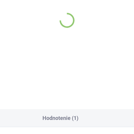
(>5 KS)
(>
evita Ľan hnedý 800g
Vonderweid
PROSTATUR+ na prost
,51
500 ml
€19,43
Do košíka
Do košíka
nové semienka sú
dnou z najstarších
Vonderweid
perpotravín sveta
.
PROSTATUR+ na
staroveké civilizácie
prostatu 500 ml –
h považovali za zdroj
Starajte sa o svoju
y a dlhovekosti.
prostatu, ako si zaslú
sahujú bohaté
ožstvo živín, ktoré
Hodnotenie (1)
še telo potrebuje, aby
ngovalo na 100 %.