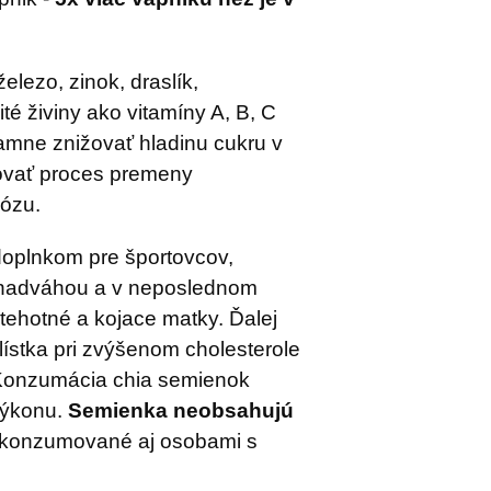
lezo, zinok, draslík,
té živiny ako vitamíny A, B, C
mne znižovať hladinu cukru v
žovať proces premeny
ózu.
plnkom pre športovcov,
 nadváhou a v neposlednom
ž tehotné a kojace matky. Ďalej
ístka pri zvýšenom cholesterole
 Konzumácia chia semienok
výkonu.
Semienka neobsahujú
 konzumované aj osobami s