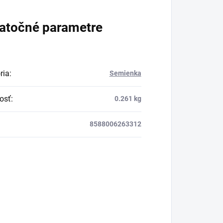
osvieženie v týchto
atočné parametre
sparných dňoch.
ria
:
Semienka
osť
:
0.261 kg
8588006263312