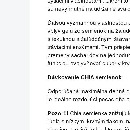
sýtiacimi vlastnosťami. Okrem to
sú nevyhnutné na udržanie svalo
Ďalšou významnou vlastnosťou ch
vplyv gelu zo semienok na žalúd
s tekutinou a žalúdočnými šťavam
tráviacimi enzýmami. Tým prispie
premeny sacharidov na jednoduc
funkciou ovplyvňovať cukor v krv
Dávkovanie CHIA semienok
Odporúčaná maximálna denná dá
je ideálne rozdeliť si počas dňa
Pozor!!!
Chia semienka znižujú k
ľudia s nízkym krvným tlakom, na
skupine. Taktiež ľudia, ktorí ma