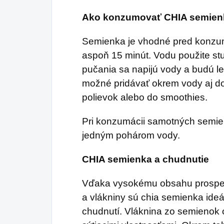
Ako konzumovať CHIA semien
Semienka je vhodné pred konzum
aspoň 15 minút. Vodu použite st
pučania sa napijú vody a budú le
možné pridávať okrem vody aj do 
polievok alebo do smoothies.
Pri konzumácii samotných semie
jedným pohárom vody.
CHIA semienka a chudnutie
Vďaka vysokému obsahu prospe
a vlákniny sú chia semienka ide
chudnutí. Vláknina zo semienok 