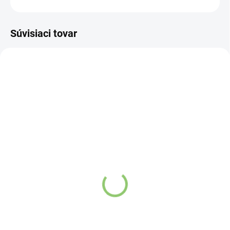
Súvisiaci tovar
VIAC ZA MENEJ
VIAC ZA MENEJ
9541
11813
SKLADOM
(>5 KS)
SKLADOM
(>5 KS)
Altevita Guličkové pero z
Altevita sklenená fľaša
recyklovaného papiera
na vodu 1ks
1ks
€10,96
€0,89
Do košíka
Do košíka