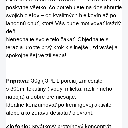
poskytne všetko, čo potrebujete na dosiahnutie
svojich cieľov – od kvalitných bielkovín až po
lahodnú chuť, ktorá Vás bude motivovať každý
deň.
Nenechajte svoje telo čakať. Objednajte si
teraz a urobte prvý krok k silnejšej, zdravšej a
spokojnejšej verzii seba!
Príprava:
30g ( 3PL 1 porciu) zmiešajte
s 300ml tekutiny ( vody, mlieka, rastilinného
nápoja) a dobre premiešajte.
Ideálne konzumovať po tréningovej aktivite
alebo ako zdravú desiatu / olovrant.
Zloženie:
Srvátkový proteínový koncentrát