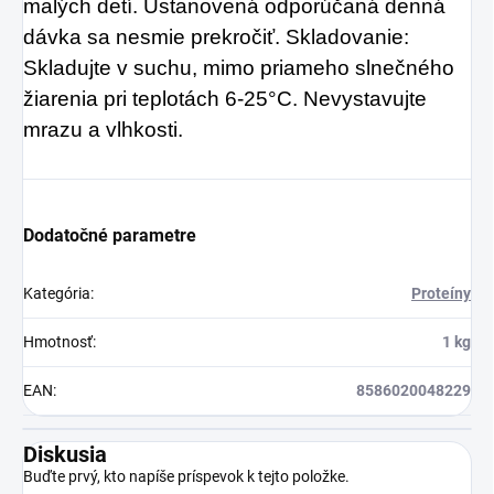
malých detí. Ustanovená odporúčaná denná
dávka sa nesmie prekročiť.
Skladovanie:
Skladujte v suchu, mimo priameho slnečného
žiarenia pri teplotách 6-25°C. Nevystavujte
mrazu a vlhkosti.
Dodatočné parametre
Kategória
:
Proteíny
Hmotnosť
:
1 kg
EAN
:
8586020048229
Diskusia
Buďte prvý, kto napíše príspevok k tejto položke.