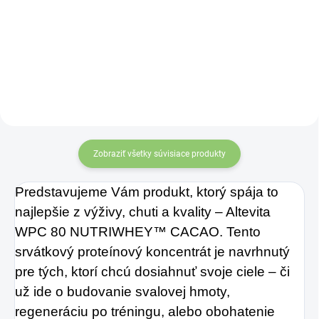
Sklenená fľaša
Altevita
Zobraziť všetky súvisiace produkty
Predstavujeme Vám produkt, ktorý spája to
najlepšie z výživy, chuti a kvality – Altevita
WPC 80 NUTRIWHEY™ CACAO. Tento
srvátkový proteínový koncentrát je navrhnutý
pre tých, ktorí chcú dosiahnuť svoje ciele – či
už ide o budovanie svalovej hmoty,
regeneráciu po tréningu, alebo obohatenie