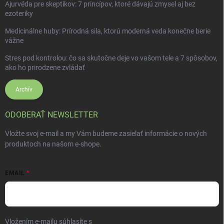
Ajurvéda pre skeptikov: 7 princípov, ktoré dávajú zmysel aj bez
ezoteriky
Medicinálne huby: Prírodná sila, ktorú moderná veda konečne berie
vážne
Stres pod kontrolou: čo sa skutočne deje vo vašom tele a 7 spôsobov,
ako ho prirodzene zvládať
Archív
ODOBERAŤ NEWSLETTER
Vložte svoj e-mail a my Vám budeme zasielať informácie o nových
produktoch na našom e-shope.
EMAIL
Vložením e-mailu súhlasíte s
podmienkami ochrany osobných údajov