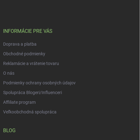
á
p
ä
t
i
INFORMÁCIE PRE VÁS
e
Doprava a platba
Obchodné podmienky
Reklamácie a vrátenie tovaru
O nás
Podmienky ochrany osobných údajov
Spolupráca Blogeri/Influenceri
Affiliate program
Veľkoobchodná spolupráca
BLOG