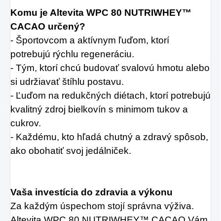
Komu je Altevita WPC 80 NUTRIWHEY™
CACAO určený?
- Športovcom a aktívnym ľuďom, ktorí
potrebujú rýchlu regeneráciu.
- Tým, ktorí chcú budovať svalovú hmotu alebo
si udržiavať štíhlu postavu.
- Ľuďom na redukčných diétach, ktorí potrebujú
kvalitný zdroj bielkovín s minimom tukov a
cukrov.
- Každému, kto hľadá chutný a zdravý spôsob,
ako obohatiť svoj jedálniček.
Vaša investícia do zdravia a výkonu
Za každým úspechom stojí správna výživa.
Altevita WPC 80 NUTRIWHEY™ CACAO Vám