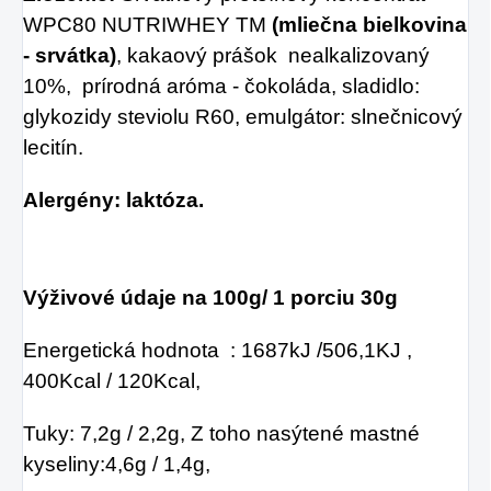
WPC80 NUTRIWHEY TM
(mliečna bielkovina
- srvátka)
, kakaový prášok nealkalizovaný
10%, prírodná aróma - čokoláda, sladidlo:
glykozidy steviolu R60, emulgátor: slnečnicový
lecitín.
Alergény:
laktóza.
Výživové údaje na 100g/ 1 porciu 30g
Energetická hodnota : 1687kJ /506,1KJ ,
400Kcal / 120Kcal,
Tuky: 7,2g / 2,2g, Z toho nasýtené mastné
kyseliny:4,6g / 1,4g,