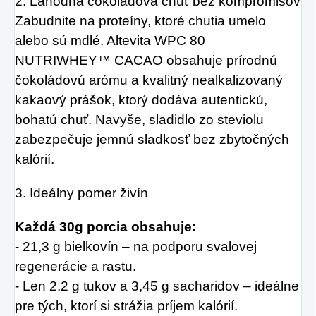
2. Lahodná čokoládová chuť bez kompromisov
Zabudnite na proteíny, ktoré chutia umelo
alebo sú mdlé. Altevita WPC 80
NUTRIWHEY™ CACAO obsahuje prírodnú
čokoládovú arómu a kvalitný nealkalizovaný
kakaový prášok, ktorý dodáva autentickú,
bohatú chuť. Navyše, sladidlo zo steviolu
zabezpečuje jemnú sladkosť bez zbytočných
kalórií.
3. Ideálny pomer živín
Každá 30g porcia obsahuje:
- 21,3 g bielkovín – na podporu svalovej
regenerácie a rastu.
- Len 2,2 g tukov a 3,45 g sacharidov – ideálne
pre tých, ktorí si strážia príjem kalórií.