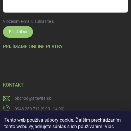
Vložením e-mailu súhlasíte s
podmienkami ochrany osobných údajov
Prihlásiť sa
PRIJÍMAME ONLINE PLATBY
KONTAKT
obchod
@
altevita.sk
0948 280 711 (9:00 - 14:00)
Altevita.sk
Tento web používa súbory cookie. Ďalším prechádzaním
tohto webu vyjadrujete súhlas s ich používaním. Viac
altevita