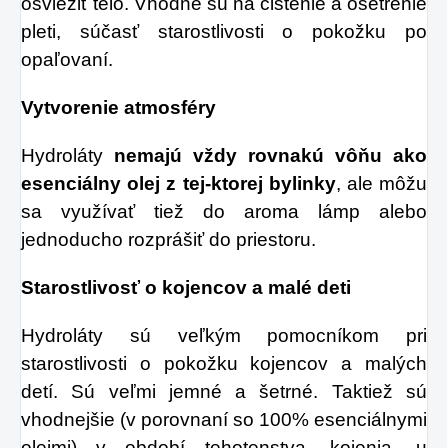
osviežiť telo. Vhodné sú na čistenie a ošetrenie
pleti, súčasť starostlivosti o pokožku po
opaľovaní.
Vytvorenie atmosféry
Hydroláty
nemajú vždy rovnakú vôňu ako
esenciálny olej z tej-ktorej bylinky
, ale môžu
sa využívať tiež do aroma lámp alebo
jednoducho rozprášiť do priestoru.
Starostlivosť o kojencov a malé deti
Hydroláty sú veľkým pomocníkom pri
starostlivosti o pokožku kojencov a malých
detí. Sú veľmi jemné a šetrné. Taktiež sú
vhodnejšie (v porovnaní so 100% esenciálnymi
olejmi) v období tehotenstva, kojenia, u