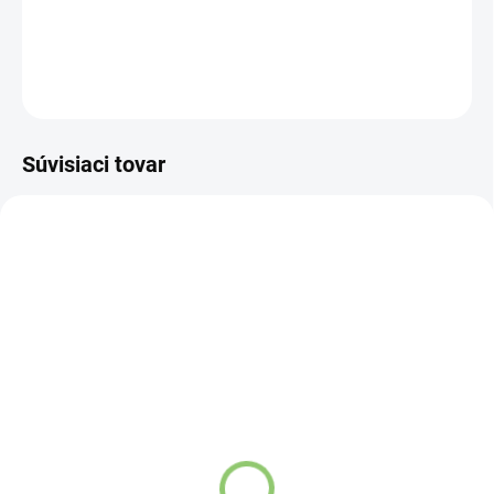
DETAILNÉ INFORMÁCIE
OPÝTAŤ SA
STRÁŽIŤ
Súvisiaci tovar
VIAC ZA MENEJ
VIAC ZA MENEJ
9541
9122
SKLADOM
VYPREDANÉ
(>5 KS)
Závesný talizman – 3
Altevita Guličkové pero z
čínske mince 1 kus
recyklovaného papiera
€4,37
1ks