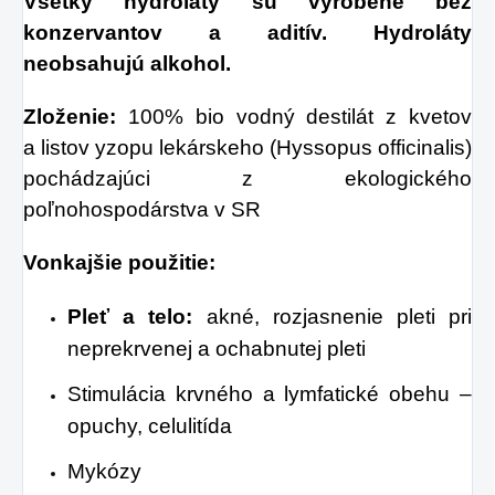
Všetky hydroláty sú vyrobené bez
konzervantov a aditív. Hydroláty
neobsahujú alkohol.
Zloženie:
100% bio vodný destilát z kvetov
a listov yzopu lekárskeho (Hyssopus officinalis)
pochádzajúci z ekologického
poľnohospodárstva v SR
Vonkajšie použitie:
Pleť a telo:
akné, rozjasnenie pleti pri
neprekrvenej a ochabnutej pleti
Stimulácia krvného a lymfatické obehu –
opuchy, celulitída
Mykózy