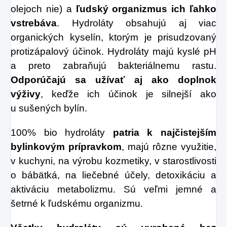
olejoch nie) a
ľudský organizmus ich ľahko
vstrebáva
. Hydroláty obsahujú aj viac
organických kyselín, ktorým je prisudzovaný
protizápalový účinok. Hydroláty majú kyslé pH
a preto zabraňujú bakteriálnemu rastu.
Odporúčajú sa užívať aj ako doplnok
výživy
, keďže ich účinok je silnejší ako
u sušených bylín.
100% bio hydroláty
patria k najčistejším
bylinkovým prípravkom
, majú rôzne využitie,
v kuchyni, na výrobu kozmetiky, v starostlivosti
o bábätká, na liečebné účely, detoxikáciu a
aktiváciu metabolizmu. Sú veľmi jemné a
šetrné k ľudskému organizmu.