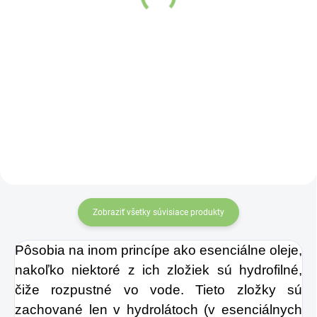
€0,89
Detail
Do košíka
Čínske mince
zviazané
červenou šnúrkou
symbolizujú
nevyčerpateľný zdroj
príjmov a vytvárajú
priaznivé vibrácie pre
finančnú stabilitu. Účinok
mincí zvyšuje
„nekonečný uzol šťastia“
Zobraziť všetky súvisiace produkty
na konci šnúrky. Môžete
ich nosiť v aktovke,
Pôsobia na inom princípe ako esenciálne oleje,
kabelke alebo ich môžete
nakoľko niektoré z ich zložiek sú hydrofilné,
zavesiť v byte, či na
čiže rozpustné vo vode. Tieto zložky sú
pracovisku.
zachované len v hydrolátoch (v esenciálnych