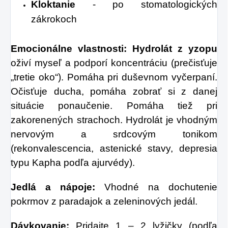
Kloktanie
- po stomatologických
zákrokoch
Emocionálne vlastnosti:
Hydrolát z yzopu
oživí myseľ a podporí koncentráciu (prečisťuje
„tretie oko“). Pomáha pri duševnom vyčerpaní.
Očisťuje ducha, pomáha zobrať si z danej
situácie ponaučenie. Pomáha tiež pri
zakorenených strachoch. Hydrolát je vhodným
nervovým a srdcovým tonikom
(rekonvalescencia, astenické stavy, depresia
typu Kapha podľa ajurvédy).
Jedlá a nápoje:
Vhodné na dochutenie
pokrmov z paradajok a zeleninových jedál.
Dávkovanie:
Pridajte 1 – 2 lyžičky (podľa