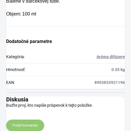
Balené v darčekovej tube.
Objem: 100 ml
Dodatočné parametre
Kategória
:
Aróma difúzery
Hmotnosť
:
0.55 kg
EAN
:
8903833921196
Diskusia
Buďte prvý, kto napíše príspevok k tejto položke.
Pridať komentár