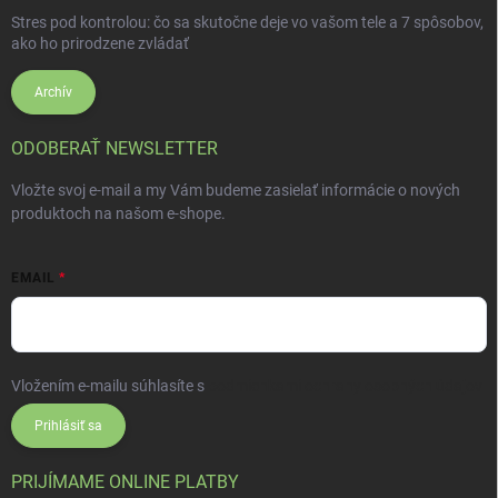
Stres pod kontrolou: čo sa skutočne deje vo vašom tele a 7 spôsobov,
ako ho prirodzene zvládať
Archív
ODOBERAŤ NEWSLETTER
Vložte svoj e-mail a my Vám budeme zasielať informácie o nových
produktoch na našom e-shope.
EMAIL
Vložením e-mailu súhlasíte s
podmienkami ochrany osobných údajov
Prihlásiť sa
PRIJÍMAME ONLINE PLATBY