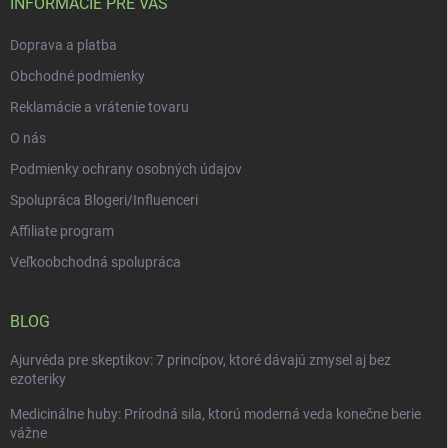
i
INFORMÁCIE PRE VÁS
e
Doprava a platba
Obchodné podmienky
Reklamácie a vrátenie tovaru
O nás
Podmienky ochrany osobných údajov
Spolupráca Blogeri/Influenceri
Affiliate program
Veľkoobchodná spolupráca
BLOG
Ajurvéda pre skeptikov: 7 princípov, ktoré dávajú zmysel aj bez
ezoteriky
Medicinálne huby: Prírodná sila, ktorú moderná veda konečne berie
vážne