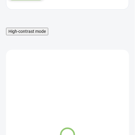
High-contrast mode
SKLADOM
ARÔME Organický
difuzér 100 ml s
vŕbovými prútikmi,