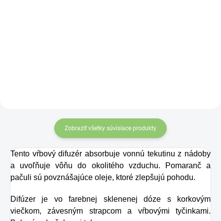
Do košíka
J
edná sa o
Sklenená fľaša
najobľúbenejšie
Altevita
balenie
v našej
ponuke.
Matcha Tea
je z hľadiska
nutričných hodnôt
približne 10 x
silnejší, než bežný
Zobraziť všetky súvisiace produkty
zelený čaj.
Tento vŕbový difuzér absorbuje vonnú tekutinu z nádoby
a uvoľňuje vôňu do okolitého vzduchu. Pomaranč a
pačuli sú povznášajúce oleje, ktoré zlepšujú pohodu.
Difúzer je vo farebnej sklenenej dóze s korkovým
viečkom, závesným strapcom a vŕbovými tyčinkami.