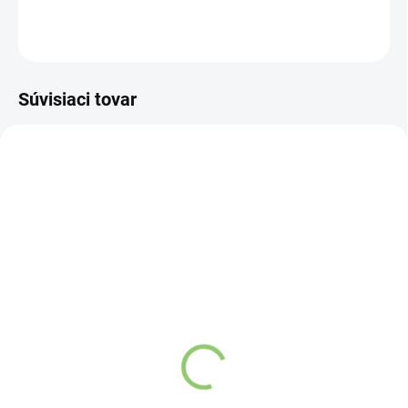
OPÝTAŤ SA
STRÁŽIŤ
Súvisiaci tovar
VIAC ZA MENEJ
VIAC ZA MENEJ
3671
11813
SKLADOM
(>5 KS)
SKLADOM
(>5 KS)
Kyosun Bio Matcha Tea 2
Altevita sklenená fľaša
g
na vodu 1ks
€0,54
€10,96
Do košíka