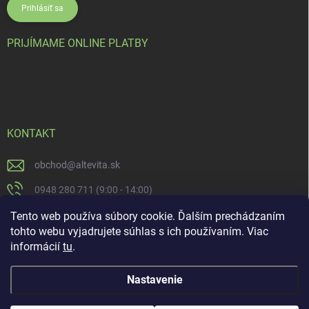
Prihlásiť sa
PRIJÍMAME ONLINE PLATBY
KONTAKT
obchod
@
altevita.sk
0948 280 711 (9:00 - 14:00)
Altevita.sk
Tento web používa súbory cookie. Ďalším prechádzaním
tohto webu vyjadrujete súhlas s ich používaním. Viac
altevita
informácií
tu
.
Nastavenie
Copyright 2026
Altevita.sk - life - health - beauty
. Všetky práva vyhradené.