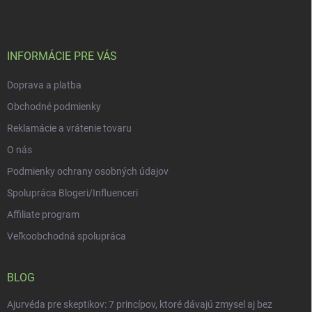
p
ä
t
i
INFORMÁCIE PRE VÁS
e
Doprava a platba
Obchodné podmienky
Reklamácie a vrátenie tovaru
O nás
Podmienky ochrany osobných údajov
Spolupráca Blogeri/Influenceri
Affiliate program
Veľkoobchodná spolupráca
BLOG
Ajurvéda pre skeptikov: 7 princípov, ktoré dávajú zmysel aj bez