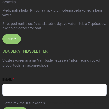
ezoteriky
Medicinálne huby: Prírodná sila, ktorú moderná veda konečne berie
vážne
Stres pod kontrolou: čo sa skutočne deje vo vašom tele a 7 spôsobov,
ako ho prirodzene zvládať
Archív
ODOBERAŤ NEWSLETTER
Vložte svoj e-mail a my Vám budeme zasielať informácie o nových
produktoch na našom e-shope.
EMAIL
Vložením e-mailu súhlasíte s
podmienkami ochrany osobných údajov