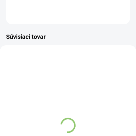
DETAILNÉ INFORMÁCIE
OPÝTAŤ SA
STRÁŽIŤ
Súvisiaci tovar
VIAC ZA MENEJ
VIAC ZA MENEJ
9541
9122
SKLADOM
VYPREDANÉ
(>5 KS)
Závesný talizman – 3
Altevita Guličkové pero z
čínske mince 1 kus
recyklovaného papiera
€4,37
1ks
€0,89
Detail